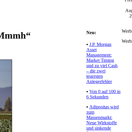
Aug
2
Werb
Neu:
 „Mmmh“
Werb
▪
J.P. Morgan
Asset
Management:
Market Timing
und zu viel Cash
– die zwei
teuersten
Anlegerfehler
▪
Von 0 auf 100 in
6 Sekunden
▪
Adipositas wird
zum
Massenmarkt:
Neue Wirkstoffe
und sinkende