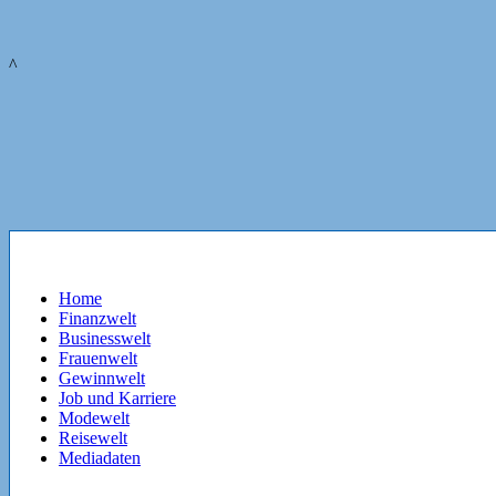
^
Home
Finanzwelt
Businesswelt
Frauenwelt
Gewinnwelt
Job und Karriere
Modewelt
Reisewelt
Mediadaten