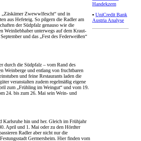
Handekzem
llen „Zäskämer Zwewwlfescht“ und in
▪
UniCredit Bank
ten aus Hefeteig. So pilgern die Radler am
Austria Analyse
chaften der Südpfalz genauso wie die
en Weinliebhaber unterwegs auf dem Kraut-
 September und das „Fest des Federweißen“
er durch die Südpfalz – vom Rand des
en Weinberge und entlang von fruchtbaren
nstuben und feine Restaurants laden die
üter veranstalten zudem regelmäßig eigene
April zum „Frühling im Weingut“ und vom 19.
vom 24. bis zum 26. Mai sein Wein- und
 Karlsruhe hin und her. Gleich im Frühjahr
30. April und 1. Mai oder zu den Hördter
assieren Radler aber nicht nur die
 Festungsstadt Germersheim. Hier finden vom