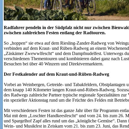
Radfahrer pendeln in der Südpfalz nicht nur zwischen Bienwal
zwischen zahlreichen Festen entlang der Radtouren.
So „hoppen“ sie etwa auf dem Riesling-Zander-Radweg von Weingu
verbinden auf dem Kraut- und Rüben-Radweg an einem Wochenende
„Zäskämer Zwewwlfescht“ und dem Dampfnudelfest. Unterwegs durc
verschiedenen Thementouren und kombinieren dabei ganz nach Lust
Besuchen bei über 40 Winzern und Direktvermarktern.
Der Festkalender auf dem Kraut-und-Rüben-Radweg
Vorbei an Weinbergen, Getreide- und Tabakfeldern, Obstplantagen 
dem knapp 140 Kilometer langen Kraut-und-Rüben-Radweg. Sozusage
des Radwegs zahlreiche Partner typische regionale Spezialitäten zur 
ein spezieller Aktionstag rund um die Früchte des Feldes mit Betrieb
Mit verschiedenen Festen ist das ganze Jahr über für Programm entl
Mai mit dem „Loschter Handkeesfescht“ und vom 24. bis zum 26. Mai
und Spargelhof Zapf alles rund um das „königliche Gemüse“. Dann f
Wein- und Musikfest in Zeiskam vom 21. bis zum 23. Juni, das Rend