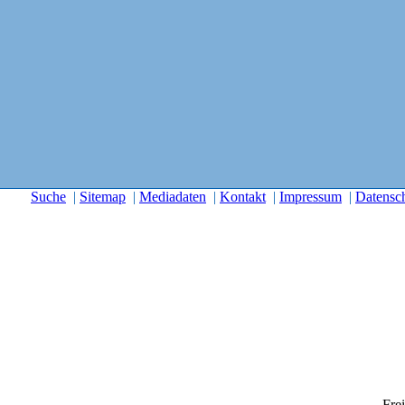
Suche
|
Sitemap
|
Mediadaten
|
Kontakt
|
Impressum
|
Datensc
Frei