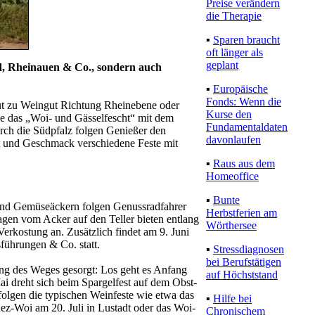
Preise verändern
die Therapie
▪
Sparen braucht
oft länger als
geplant
d, Rheinauen & Co., sondern auch
▪
Europäische
Fonds: Wenn die
t zu Weingut Richtung Rheinebene oder
Kurse den
 das „Woi- und Gässelfescht“ mit dem
Fundamentaldaten
h die Südpfalz folgen Genießer den
davonlaufen
 und Geschmack verschiedene Feste mit
▪
Raus aus dem
Homeoffice
▪
Bunte
und Gemüseäckern folgen Genussradfahrer
Herbstferien am
n vom Acker auf den Teller bieten entlang
Wörthersee
Verkostung an. Zusätzlich findet am 9. Juni
sführungen & Co. statt.
▪
Stressdiagnosen
bei Berufstätigen
ang des Weges gesorgt: Los geht es Anfang
auf Höchststand
 dreht sich beim Spargelfest auf dem Obst-
olgen die typischen Weinfeste wie etwa das
▪
Hilfe bei
ez-Woi am 20. Juli in Lustadt oder das Woi-
Chronischem