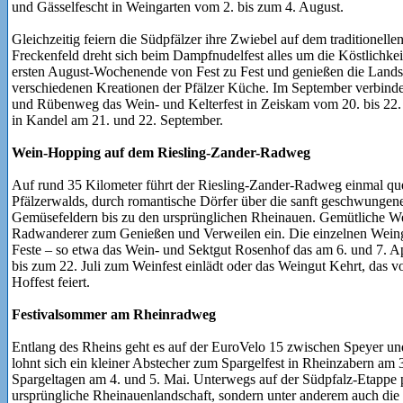
und Gässelfescht in Weingarten vom 2. bis zum 4. August.
Gleichzeitig feiern die Südpfälzer ihre Zwiebel auf dem traditione
Freckenfeld dreht sich beim Dampfnudelfest alles um die Köstlichkei
ersten August-Wochenende von Fest zu Fest und genießen die Lands
verschiedenen Kreationen der Pfälzer Küche. Im September verbind
und Rübenweg das Wein- und Kelterfest in Zeiskam vom 20. bis 22.
in Kandel am 21. und 22. September.
Wein-Hopping auf dem Riesling-Zander-Radweg
Auf rund 35 Kilometer führt der Riesling-Zander-Radweg einmal qu
Pfälzerwalds, durch romantische Dörfer über die sanft geschwungen
Gemüsefeldern bis zu den ursprünglichen Rheinauen. Gemütliche Wei
Radwanderer zum Genießen und Verweilen ein. Die einzelnen Weing
Feste – so etwa das Wein- und Sektgut Rosenhof das am 6. und 7. 
bis zum 22. Juli zum Weinfest einlädt oder das Weingut Kehrt, das 
Hoffest feiert.
Festivalsommer am Rheinradweg
Entlang des Rheins geht es auf der EuroVelo 15 zwischen Speyer und
lohnt sich ein kleiner Abstecher zum Spargelfest in Rheinzabern am 
Spargeltagen am 4. und 5. Mai. Unterwegs auf der Südpfalz-Etappe p
ursprüngliche Rheinauenlandschaft, sondern unter anderem auch die