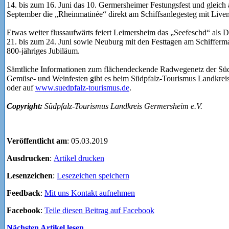
14. bis zum 16. Juni das 10. Germersheimer Festungsfest und gleich
September die „Rheinmatinée“ direkt am Schiffsanlegesteg mit Livem
Etwas weiter flussaufwärts feiert Leimersheim das „Seefeschd“ als
21. bis zum 24. Juni sowie Neuburg mit den Festtagen am Schifferm
800-jähriges Jubiläum.
Sämtliche Informationen zum flächendeckende Radwegenetz der Süd
Gemüse- und Weinfesten gibt es beim Südpfalz-Tourismus Landkrei
oder auf
www.suedpfalz-tourismus.de
.
Copyright:
Südpfalz-Tourismus Landkreis Germersheim e.V.
Veröffentlicht am
: 05.03.2019
Ausdrucken
:
Artikel drucken
Lesenzeichen
:
Lesezeichen speichern
Feedback
:
Mit uns Kontakt aufnehmen
Facebook
:
Teile diesen Beitrag auf Facebook
Nächsten Artikel lesen