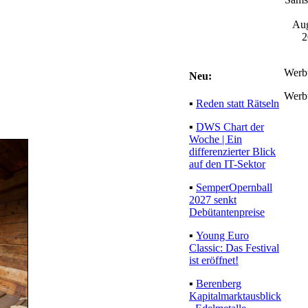
Aug
2
Werb
Neu:
Werb
▪
Reden statt Rätseln
▪
DWS Chart der
Woche | Ein
differenzierter Blick
auf den IT-Sektor
▪
SemperOpernball
2027 senkt
Debütantenpreise
▪
Young Euro
Classic: Das Festival
ist eröffnet!
▪
Berenberg
Kapitalmarktausblick