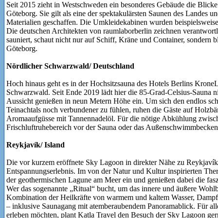
Seit 2015 zieht in Westschweden ein besonderes Gebäude die Blicke 
Göteborg. Sie gilt als eine der spektakulärsten Saunen des Landes u
Materialien geschaffen. Die Umkleidekabinen wurden beispielsweise 
Die deutschen Architekten von raumlaborberlin zeichnen verantwortl
sauniert, schaut nicht nur auf Schiff, Kräne und Container, sondern bl
Göteborg.
Nördlicher Schwarzwald/ Deutschland
Hoch hinaus geht es in der Hochsitzsauna des Hotels Berlins Krone
Schwarzwald. Seit Ende 2019 lädt hier die 85-Grad-Celsius-Sauna 
Aussicht genießen in neun Metern Höhe ein. Um sich den endlos s
Teinachtals noch verbundener zu fühlen, ruhen die Gäste auf Holzb
Aromaaufgüsse mit Tannennadelöl. Für die nötige Abkühlung zwisch
Frischluftruhebereich vor der Sauna oder das Außenschwimmbecken, d
Reykjavík/ Island
Die vor kurzem eröffnete Sky Lagoon in direkter Nähe zu Reykjavík b
Entspannungserlebnis. Im von der Natur und Kultur inspirierten Th
der geothermischen Lagune am Meer ein und genießen dabei die faszi
Wer das sogenannte „Ritual“ bucht, um das innere und äußere Wohlbef
Kombination der Heilkräfte von warmem und kaltem Wasser, Dampf, 
– inklusive Saunagang mit atemberaubendem Panoramablick. Für alle
erleben möchten, plant Katla Travel den Besuch der Sky Lagoon gerne