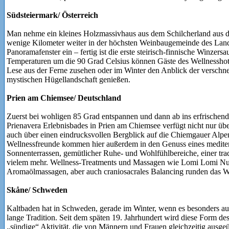
Südsteiermark/ Österreich
Man nehme ein kleines Holzmassivhaus aus dem Schilcherland aus dem
wenige Kilometer weiter in der höchsten Weinbaugemeinde des Land
Panoramafenster ein – fertig ist die erste steirisch-finnische Winzer
Temperaturen um die 90 Grad Celsius können Gäste des Wellnessho
Lese aus der Ferne zusehen oder im Winter den Anblick der verschn
mystischen Hügellandschaft genießen.
Prien am Chiemsee/ Deutschland
Zuerst bei wohligen 85 Grad entspannen und dann ab ins erfrische
Prienavera Erlebnisbades in Prien am Chiemsee verfügt nicht nur üb
auch über einen eindrucksvollen Bergblick auf die Chiemgauer Alp
Wellnessfreunde kommen hier außerdem in den Genuss eines mediterr
Sonnenterrassen, gemütlicher Ruhe- und Wohlfühlbereiche, einer tra
vielem mehr. Wellness-Treatments und Massagen wie Lomi Lomi Nui
Aromaölmassagen, aber auch craniosacrales Balancing runden das Wo
Skåne/ Schweden
Kaltbaden hat in Schweden, gerade im Winter, wenn es besonders a
lange Tradition. Seit dem späten 19. Jahrhundert wird diese Form des
„sündige“ Aktivität, die von Männern und Frauen gleichzeitig ausg