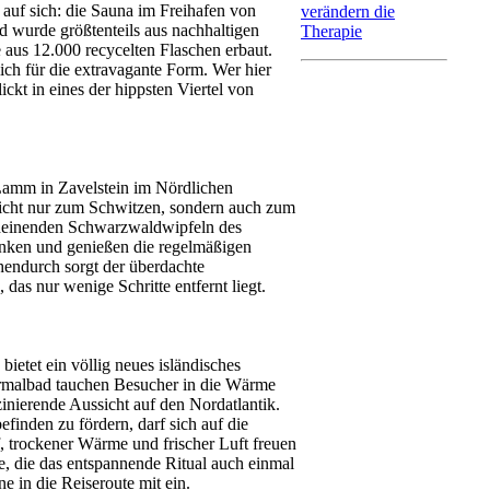
auf sich: die Sauna im Freihafen von
verändern die
nd wurde größtenteils aus nachhaltigen
Therapie
aus 12.000 recycelten Flaschen erbaut.
ich für die extravagante Form. Wer hier
ickt in eines der hippsten Viertel von
Lamm in Zavelstein im Nördlichen
nicht nur zum Schwitzen, sondern auch zum
cheinenden Schwarzwaldwipfeln des
änken und genießen die regelmäßigen
endurch sorgt der überdachte
as nur wenige Schritte entfernt liegt.
ietet ein völlig neues isländisches
ermalbad tauchen Besucher in die Wärme
nierende Aussicht auf den Nordatlantik.
inden zu fördern, darf sich auf die
trockener Wärme und frischer Luft freuen
, die das entspannende Ritual auch einmal
 in die Reiseroute mit ein.