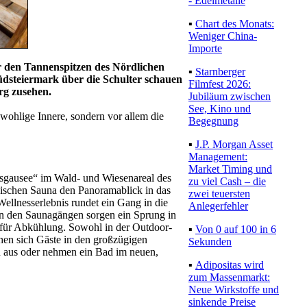
- Edelmetalle
▪
Chart des Monats:
Weniger China-
Importe
 den Tannenspitzen des Nördlichen
▪
Starnberger
üdsteiermark über die Schulter schauen
Filmfest 2026:
rg zusehen.
Jubiläum zwischen
See, Kino und
wohlige Innere, sondern vor allem die
Begegnung
▪
J.P. Morgan Asset
Management:
Market Timing und
asgausee“ im Wald- und Wiesenareal des
zu viel Cash – die
nischen Sauna den Panoramablick in das
zwei teuersten
ellnesserlebnis rundet ein Gang in die
Anlegerfehler
n den Saunagängen sorgen ein Sprung in
 für Abkühlung. Sowohl in der Outdoor-
▪
Von 0 auf 100 in 6
uhen sich Gäste in den großzügigen
Sekunden
 aus oder nehmen ein Bad im neuen,
▪
Adipositas wird
zum Massenmarkt:
Neue Wirkstoffe und
sinkende Preise