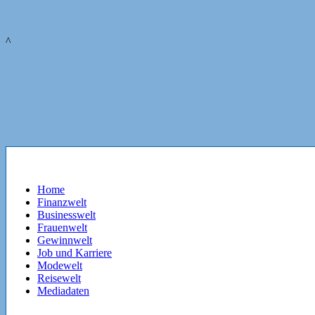
^
Home
Finanzwelt
Businesswelt
Frauenwelt
Gewinnwelt
Job und Karriere
Modewelt
Reisewelt
Mediadaten