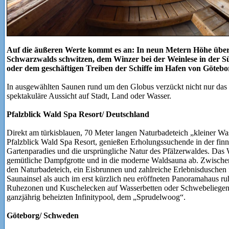
Auf die äußeren Werte kommt es an: In neun Metern Höhe über
Schwarzwalds schwitzen, dem Winzer bei der Weinlese in der S
oder dem geschäftigen Treiben der Schiffe im Hafen von Götebo
In ausgewählten Saunen rund um den Globus verzückt nicht nur das 
spektakuläre Aussicht auf Stadt, Land oder Wasser.
Pfalzblick Wald Spa Resort/ Deutschland
Direkt am türkisblauen, 70 Meter langen Naturbadeteich „kleiner W
Pfalzblick Wald Spa Resort, genießen Erholungssuchende in der fin
Gartenparadies und die ursprüngliche Natur des Pfälzerwaldes. Das W
gemütliche Dampfgrotte und in die moderne Waldsauna ab. Zwische
den Naturbadeteich, ein Eisbrunnen und zahlreiche Erlebnisduschen
Saunainsel als auch im erst kürzlich neu eröffneten Panoramahaus r
Ruhezonen und Kuschelecken auf Wasserbetten oder Schwebeliegen
ganzjährig beheizten Infinitypool, dem „Sprudelwoog“.
Göteborg/ Schweden