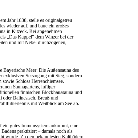
 Jahr 1838, stelle es originalgetreu
es wieder auf, und baue ein großes
sauna in Kitzeck. Bei angenehmen
tels „Das Kappel" dem Winzer bei der
eiten und mit Nebel durchzogenen,
nde Bayerische Meer: Die Außensauna des
er exklusiven Seezugang mit Steg, sondern
en sowie Schloss Herrenchiemsee.
anen Saunagartens, luftiger
ditionellen finnischen Blockhaussauna und
 oder Balinesisch, Breuß und
hlfühlerlebnis mit Weitblick am See ab.
uf ein gutes Immunsystem ankommt, eine
 Badens praktiziert – damals noch als
eübt wurde. Zu den bekanntesten Kaltbädern