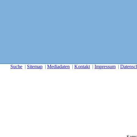
Suche
|
Sitemap
|
Mediadaten
|
Kontakt
|
Impressum
|
Datensc
Sams