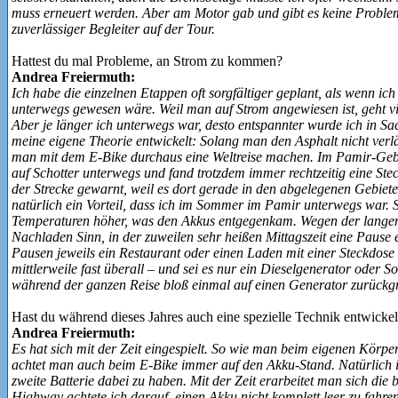
muss erneuert werden. Aber am Motor gab und gibt es keine Proble
zuverlässiger Begleiter auf der Tour.
Hattest du mal Probleme, an Strom zu kommen?
Andrea Freiermuth:
Ich habe die einzelnen Etappen oft sorgfältiger geplant, als wenn i
unterwegs gewesen wäre. Weil man auf Strom angewiesen ist, geht vie
Aber je länger ich unterwegs war, desto entspannter wurde ich in S
meine eigene Theorie entwickelt: Solang man den Asphalt nicht verl
man mit dem E‑Bike durchaus eine Weltreise machen. Im Pamir-Gebi
auf Schotter unterwegs und fand trotzdem immer rechtzeitig eine Ste
der Strecke gewarnt, weil es dort gerade in den abgelegenen Gebiete
natürlich ein Vorteil, dass ich im Sommer im Pamir unterwegs war. 
Temperaturen höher, was den Akkus entgegenkam. Wegen der lange
Nachladen Sinn, in der zuweilen sehr heißen Mittagszeit eine Pause 
Pausen jeweils ein Restaurant oder einen Laden mit einer Steckdose g
mittlerweile fast überall – und sei es nur ein Dieselgenerator oder S
während der ganzen Reise bloß einmal auf einen Generator zurückgr
Hast du während dieses Jahres auch eine spezielle Technik entwickel
Andrea Freiermuth:
Es hat sich mit der Zeit eingespielt. So wie man beim eigenen Körpe
achtet man auch beim E‑Bike immer auf den Akku-Stand. Natürlich ist
zweite Batterie dabei zu haben. Mit der Zeit erarbeitet man sich di
Highway achtete ich darauf, einen Akku nicht komplett leer zu fahre