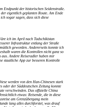
m Endpunkt der historischen Seidenstraße.
g der eigentlich geplanten Route. Am Ende
ch sogar sagen, dass sich diese
äre ich im April nach Tadschikistan
esserer Infrastruktur entlang der Straße
ütlich geworden. Andererseits konnte ich
Deshalb waren die Kontrollen nicht ganz so
tan aus. Andere Reiseradler haben mir
ne staatliche App zur besseren Kontrolle
 Diese werden von den Han-Chinesen stark
es oder der Süddeutschen Zeitung konnte
te verschwinden. Das offizielle China
fensichtlich etwas: Reisende, die in diese
 Ausreise am Grenzübergang mein
unde lang alles durchforstet, was drauf