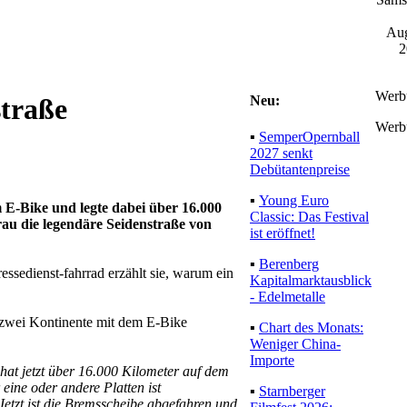
Aug
2
Werb
Neu:
straße
Werb
▪
SemperOpernball
2027 senkt
Debütantenpreise
▪
Young Euro
 E‑Bike und legte dabei über 16.000
Classic: Das Festival
rau die legendäre Seidenstraße von
ist eröffnet!
▪
Berenberg
ressedienst-fahrrad erzählt sie, warum ein
Kapitalmarktausblick
- Edelmetalle
r zwei Kontinente mit dem E‑Bike
▪
Chart des Monats:
Weniger China-
Importe
r hat jetzt über 16.000 Kilometer auf dem
 eine oder andere Platten ist
▪
Starnberger
Jetzt ist die Bremsscheibe abgefahren und