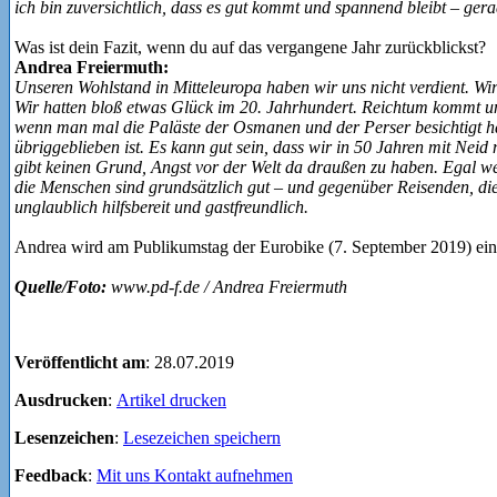
ich bin zuversichtlich, dass es gut kommt und spannend bleibt – gerad
Was ist dein Fazit, wenn du auf das vergangene Jahr zurückblickst?
Andrea Freiermuth:
Unseren Wohlstand in Mitteleuropa haben wir uns nicht verdient. Wir 
Wir hatten bloß etwas Glück im 20. Jahrhundert. Reichtum kommt u
wenn man mal die Paläste der Osmanen und der Perser besichtigt h
übriggeblieben ist. Es kann gut sein, dass wir in 50 Jahren mit Nei
gibt keinen Grund, Angst vor der Welt da draußen zu haben. Egal we
die Menschen sind grundsätzlich gut – und gegenüber Reisenden, 
unglaublich hilfsbereit und gastfreundlich.
Andrea wird am Publikumstag der Eurobike (7. September 2019) eine
Quelle/Foto:
www.pd-f.de / Andrea Freiermuth
Veröffentlicht am
: 28.07.2019
Ausdrucken
:
Artikel drucken
Lesenzeichen
:
Lesezeichen speichern
Feedback
:
Mit uns Kontakt aufnehmen