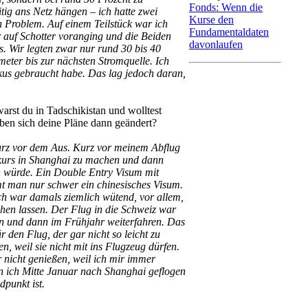
Fonds: Wenn die
tig ans Netz hängen – ich hatte zwei
Kurse den
 Problem. Auf einem Teilstück war ich
Fundamentaldaten
 auf Schotter voranging und die Beiden
davonlaufen
 Wir legten zwar nur rund 30 bis 40
meter bis zur nächsten Stromquelle. Ich
kkus gebraucht habe. Das lag jedoch daran,
rst du in Tadschikistan und wolltest
ben sich deine Pläne dann geändert?
kurz vor dem Aus. Kurz vor meinem Abflug
chkurs in Shanghai zu machen und dann
n würde. Ein Double Entry Visum mit
mt man nur schwer ein chinesisches Visum.
ch war damals ziemlich wütend, vor allem,
hen lassen. Der Flug in die Schweiz war
rn und dann im Frühjahr weiterfahren. Das
 den Flug, der gar nicht so leicht zu
, weil sie nicht mit ins Flugzeug dürfen.
r nicht genießen, weil ich mir immer
 ich Mitte Januar nach Shanghai geflogen
punkt ist.