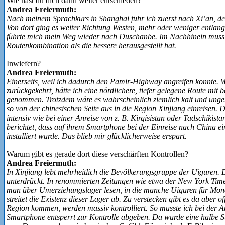
Wie hast du dich dann weiter entschieden?
Andrea Freiermuth:
Nach meinem Sprachkurs in Shanghai fuhr ich zuerst nach Xi’an, de
Von dort ging es weiter Richtung Westen, mehr oder weniger entlan
führte mich mein Weg wieder nach Duschanbe. Im Nachhinein muss i
Routenkombination als die bessere herausgestellt hat.
Inwiefern?
Andrea Freiermuth:
Einerseits, weil ich dadurch den Pamir-Highway angreifen konnte. W
zurückgekehrt, hätte ich eine nördlichere, tiefer gelegene Route mit b
genommen. Trotzdem wäre es wahrscheinlich ziemlich kalt und ungem
so von der chinesischen Seite aus in die Region Xinjiang einreisen. 
intensiv wie bei einer Anreise von z. B. Kirgisistan oder Tadschikis
berichtet, dass auf ihrem Smartphone bei der Einreise nach China ei
installiert wurde. Das blieb mir glücklicherweise erspart.
Warum gibt es gerade dort diese verschärften Kontrollen?
Andrea Freiermuth:
In Xinjiang lebt mehrheitlich die Bevölkerungsgruppe der Uiguren.
unterdrückt. In renommierten Zeitungen wie etwa der New York Tim
man über Umerziehungslager lesen, in die manche Uiguren für Mona
streitet die Existenz dieser Lager ab. Zu verstecken gibt es da aber of
Region kommen, werden massiv kontrolliert. So musste ich bei der
Smartphone entsperrt zur Kontrolle abgeben. Da wurde eine halbe St