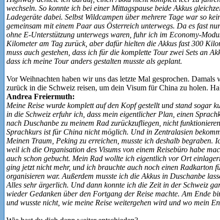
wechseln. So konnte ich bei einer Mittagspause beide Akkus gleichzei
Ladegeräte dabei. Selbst Wildcampen über mehrere Tage war so kein
gemeinsam mit einem Paar aus Österreich unterwegs. Da es fast nur
ohne E‑Unterstützung unterwegs waren, fuhr ich im Economy-Modus.
Kilometer am Tag zurück, aber dafür hielten die Akkus fast 300 Kilo
muss auch gestehen, dass ich für die komplette Tour zwei Sets an A
dass ich meine Tour anders gestalten musste als geplant.
Vor Weihnachten haben wir uns das letzte Mal gesprochen. Damals wa
zurück in die Schweiz reisen, um dein Visum für China zu holen. Ha
Andrea Freiermuth:
Meine Reise wurde komplett auf den Kopf gestellt und stand sogar 
in die Schweiz erfuhr ich, dass mein eigentlicher Plan, einen Spra
nach Duschanbe zu meinem Rad zurückzufliegen, nicht funktioniere
Sprachkurs ist für China nicht möglich. Und in Zentralasien bekom
Meinen Traum, Peking zu erreichen, musste ich deshalb begraben. I
weil ich die Organisation des Visums von einem Reisebüro habe mac
auch schon gebucht. Mein Rad wollte ich eigentlich vor Ort einlage
ging jetzt nicht mehr, und ich brauchte auch noch einen Radkarton für
organisieren war. Außerdem musste ich die Akkus in Duschanbe lassen
Alles sehr ärgerlich. Und dann konnte ich die Zeit in der Schweiz ga
wieder Gedanken über den Fortgang der Reise machte. Am Ende bin
und wusste nicht, wie meine Reise weitergehen wird und wo mein End