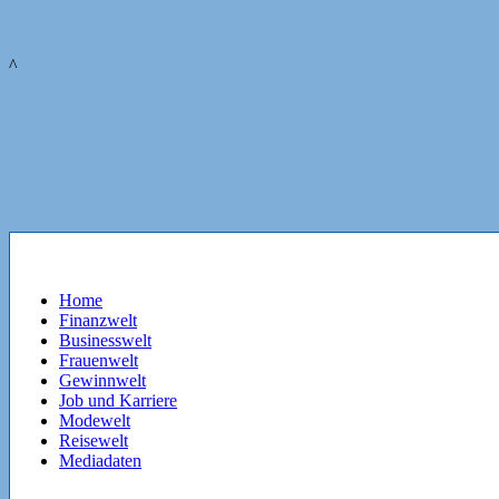
^
Home
Finanzwelt
Businesswelt
Frauenwelt
Gewinnwelt
Job und Karriere
Modewelt
Reisewelt
Mediadaten