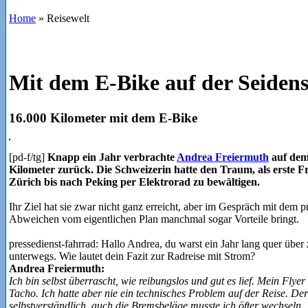
Home
»
Reisewelt
Mit dem E‑Bike auf der Seiden
16.000 Kilometer mit dem E-Bike
[pd‑f/tg]
Knapp ein Jahr verbrachte
Andrea Freiermuth
auf dem
Kilometer zurück. Die Schweizerin hatte den Traum, als erste F
Zürich bis nach Peking per Elektrorad zu bewältigen.
Ihr Ziel hat sie zwar nicht ganz erreicht, aber im Gespräch mit dem p
Abweichen vom eigentlichen Plan manchmal sogar Vorteile bringt.
pressedienst-fahrrad: Hallo Andrea, du warst ein Jahr lang quer übe
unterwegs. Wie lautet dein Fazit zur Radreise mit Strom?
Andrea Freiermuth:
Ich bin selbst überrascht, wie reibungslos und gut es lief. Mein Flye
Tacho. Ich hatte aber nie ein technisches Problem auf der Reise. Der
selbstverständlich, auch die Bremsbeläge musste ich öfter wechseln. 