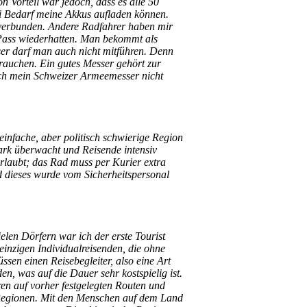
 Vorteil war jedoch, dass es alle 50
ei Bedarf meine Akkus aufladen können.
n verbunden. Andere Radfahrer haben mir
n Pass wiederhatten. Man bekommt als
ser darf man auch nicht mitführen. Denn
rauchen. Ein gutes Messer gehört zur
ich mein Schweizer Armeemesser nicht
einfache, aber politisch schwierige Region
tark überwacht und Reisende intensiv
erlaubt; das Rad muss per Kurier extra
d dieses wurde vom Sicherheitspersonal
ielen Dörfern war ich der erste Tourist
 einzigen Individualreisenden, die ohne
sen einen Reisebegleiter, also eine Art
n, was auf die Dauer sehr kostspielig ist.
en auf vorher festgelegten Routen und
Regionen. Mit den Menschen auf dem Land