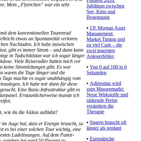
Filmfest 2026:
me. Mein „Flyerchen“ war ein sehr
Jubiläum zwischen
See, Kino und
Begegnung
▪
J.P. Morgan Asset
ch mit dem konventionellen Tourenrad
Management:
lleicht etwas an Spontaneität verloren.
Market Timing und
achen Nachladen. Ich habe inzwischen
zu viel Cash – die
ässt, gibt es immer Strom – und dann kann
zwei teuersten
rge in Tadschikistan war ich sogar länger
Anlegerfehler
ckdose. Viele Reiseradler hatten mich vor
▪
Von 0 auf 100 in 6
n keine Stromleitungen gibt. Es war
Sekunden
So waren die Tage länger und die
n Tage machte es sogar unabhängig vom
▪
Adipositas wird
einzulegen. Ich habe mir dann für diese
zum Massenmarkt:
esucht. Eine Basic-Infrastruktur gibt es
Neue Wirkstoffe und
olarpanel. Erstaunlicherweise musste ich
sinkende Preise
eifen.
verändern die
Therapie
t, wie du die Akkus auflädst?
▪
Sparen braucht oft
r im Auge hat, dass er Energie braucht, so
länger als geplant
 es bei einer solchen Tour wichtig, eine
e besten Ladelösungen. Auf dem Pamir-
▪
Europäische
n, sondern bei rund 50 Prozent zu