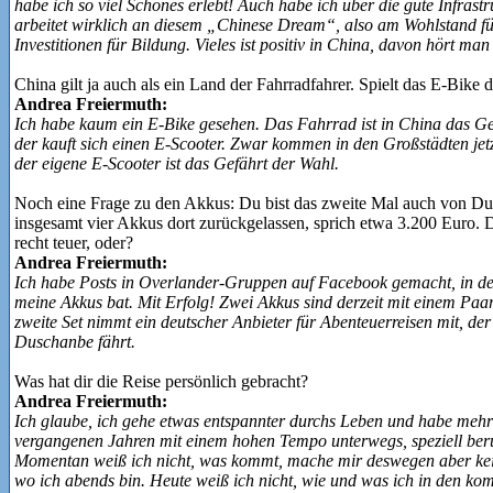
habe ich so viel Schönes erlebt! Auch habe ich über die gute Infrast
arbeitet wirklich an diesem „Chinese Dream“, also am Wohlstand für
Investitionen für Bildung. Vieles ist positiv in China, davon hört ma
China gilt ja auch als ein Land der Fahrradfahrer. Spielt das E‑Bike d
Andrea Freiermuth:
Ich habe kaum ein E‑Bike gesehen. Das Fahrrad ist in China das Gef
der kauft sich einen E‑Scooter. Zwar kommen in den Großstädten jet
der eigene E‑Scooter ist das Gefährt der Wahl.
Noch eine Frage zu den Akkus: Du bist das zweite Mal auch von Du
insgesamt vier Akkus dort zurückgelassen, sprich etwa 3.200 Euro. 
recht teuer, oder?
Andrea Freiermuth:
Ich habe Posts in Overlander-Gruppen auf Facebook gemacht, in den
meine Akkus bat. Mit Erfolg! Zwei Akkus sind derzeit mit einem Paa
zweite Set nimmt ein deutscher Anbieter für Abenteuerreisen mit, de
Duschanbe fährt.
Was hat dir die Reise persönlich gebracht?
Andrea Freiermuth:
Ich glaube, ich gehe etwas entspannter durchs Leben und habe mehr
vergangenen Jahren mit einem hohen Tempo unterwegs, speziell beruf
Momentan weiß ich nicht, was kommt, mache mir deswegen aber keine
wo ich abends bin. Heute weiß ich nicht, wie und was ich in den 