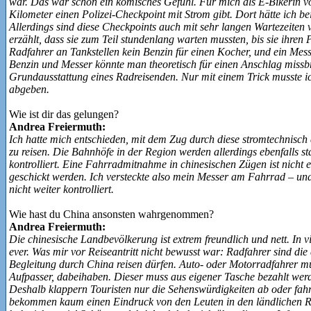
war. Das war schon ein komisches Gefühl. Für mich als E‑Bikerin von
Kilometer einen Polizei-Checkpoint mit Strom gibt. Dort hätte ich b
Allerdings sind diese Checkpoints auch mit sehr langen Wartezeite
erzählt, dass sie zum Teil stundenlang warten mussten, bis sie ihre
Radfahrer an Tankstellen kein Benzin für einen Kocher, und ein Mes
Benzin und Messer könnte man theoretisch für einen Anschlag missb
Grundausstattung eines Radreisenden. Nur mit einem Trick musste 
abgeben.
Wie ist dir das gelungen?
Andrea Freiermuth:
Ich hatte mich entschieden, mit dem Zug durch diese stromtechnisch 
zu reisen. Die Bahnhöfe in der Region werden allerdings ebenfalls s
kontrolliert. Eine Fahrradmitnahme in chinesischen Zügen ist nicht 
geschickt werden. Ich versteckte also mein Messer am Fahrrad – un
nicht weiter kontrolliert.
Wie hast du China ansonsten wahrgenommen?
Andrea Freiermuth:
Die chinesische Landbevölkerung ist extrem freundlich und nett. In v
ever. Was mir vor Reiseantritt nicht bewusst war: Radfahrer sind die
Begleitung durch China reisen dürfen. Auto- oder Motorradfahrer müs
Aufpasser, dabeihaben. Dieser muss aus eigener Tasche bezahlt werde
Deshalb klappern Touristen nur die Sehenswürdigkeiten ab oder fahr
bekommen kaum einen Eindruck von den Leuten in den ländlichen 