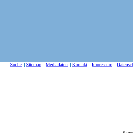
Suche
|
Sitemap
|
Mediadaten
|
Kontakt
|
Impressum
|
Datensc
Sams