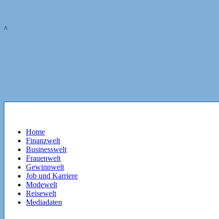
^
Home
Finanzwelt
Businesswelt
Frauenwelt
Gewinnwelt
Job und Karriere
Modewelt
Reisewelt
Mediadaten