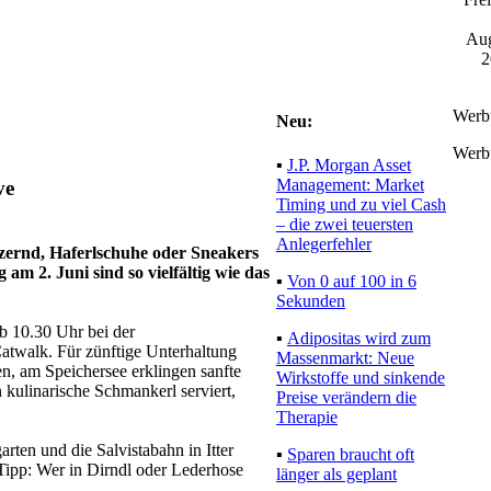
Aug
2
Werb
Neu:
Werb
▪
J.P. Morgan Asset
Management: Market
ve
Timing und zu viel Cash
– die zwei teuersten
Anlegerfehler
tzernd, Haferlschuhe oder Sneakers
m 2. Juni sind so vielfältig wie das
▪
Von 0 auf 100 in 6
Sekunden
b 10.30 Uhr bei der
▪
Adipositas wird zum
twalk. Für zünftige Unterhaltung
Massenmarkt: Neue
n, am Speichersee erklingen sanfte
Wirkstoffe und sinkende
kulinarische Schmankerl serviert,
Preise verändern die
Therapie
rten und die Salvistabahn in Itter
▪
Sparen braucht oft
 Tipp: Wer in Dirndl oder Lederhose
länger als geplant