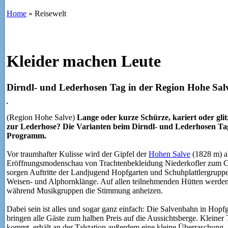
Home
»
Reisewelt
Kleider machen Leute
Dirndl- und Lederhosen Tag in der Region Hohe Sal
(Region Hohe Salve)
Lange oder kurze Schürze, kariert oder gli
zur Lederhose? Die Varianten beim Dirndl- und Lederhosen Tag a
Programm.
Vor traumhafter Kulisse wird der Gipfel der
Hohen Salve
(1828 m) a
Eröffnungsmodenschau von Trachtenbekleidung Niederkofler zum Ca
sorgen Auftritte der Landjugend Hopfgarten und Schuhplattlergruppe
Weisen- und Alphornklänge. Auf allen teilnehmenden Hütten werden 
während Musikgruppen die Stimmung anheizen.
Dabei sein ist alles und sogar ganz einfach: Die Salvenbahn in Hopfga
bringen alle Gäste zum halben Preis auf die Aussichtsberge. Kleiner
kommt, erhält an der Talstation außerdem eine kleine Überraschung.