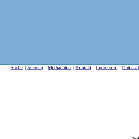
Suche
|
Sitemap
|
Mediadaten
|
Kontakt
|
Impressum
|
Datensc
Frei