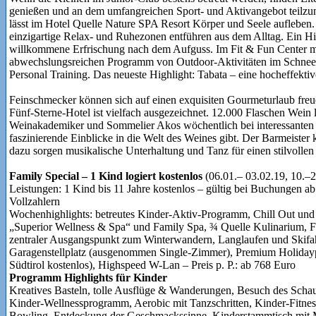
genießen und an dem umfangreichen Sport- und Aktivangebot teilzu
lässt im Hotel Quelle Nature SPA Resort Körper und Seele auflebe
einzigartige Relax- und Ruhezonen entführen aus dem Alltag. Ein Hi
willkommene Erfrischung nach dem Aufguss. Im Fit & Fun Center mo
abwechslungsreichen Programm von Outdoor-Aktivitäten im Schnee bi
Personal Training. Das neueste Highlight: Tabata – eine hocheffektiv
Feinschmecker können sich auf einen exquisiten Gourmeturlaub fre
Fünf-Sterne-Hotel ist vielfach ausgezeichnet. 12.000 Flaschen Wein
Weinakademiker und Sommelier Akos wöchentlich bei interessanten
faszinierende Einblicke in die Welt des Weines gibt. Der Barmeister
dazu sorgen musikalische Unterhaltung und Tanz für einen stilvollen
Family Special – 1 Kind logiert kostenlos
(06.01.– 03.02.19, 10.–2
Leistungen: 1 Kind bis 11 Jahre kostenlos – gültig bei Buchungen ab
Vollzahlern
Wochenhighlights: betreutes Kinder-Aktiv-Programm, Chill Out un
„Superior Wellness & Spa“ und Family Spa, ¾ Quelle Kulinarium, Fi
zentraler Ausgangspunkt zum Winterwandern, Langlaufen und Skifahr
Garagenstellplatz (ausgenommen Single-Zimmer), Premium Holidayp
Südtirol kostenlos), Highspeed W-Lan – Preis p. P.: ab 768 Euro
Programm Highlights für Kinder
Kreatives Basteln, tolle Ausflüge & Wanderungen, Besuch des Sch
Kinder-Wellnessprogramm, Aerobic mit Tanzschritten, Kinder-Fitnes
Bowling, Entdeckung der Geschmackssinne, Kinderstammtisch mit Mi