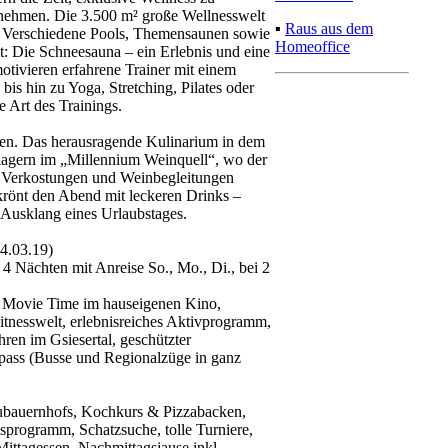
nehmen. Die 3.500 m² große Wellnesswelt
▪
Raus aus dem
n. Verschiedene Pools, Themensaunen sowie
Homeoffice
t: Die Schneesauna – ein Erlebnis und eine
tivieren erfahrene Trainer mit einem
s hin zu Yoga, Stretching, Pilates oder
e Art des Trainings.
uen. Das herausragende Kulinarium in dem
 lagern im „Millennium Weinquell“, wo der
 Verkostungen und Weinbegleitungen
 krönt den Abend mit leckeren Drinks –
 Ausklang eines Urlaubstages.
4.03.19)
 4 Nächten mit Anreise So., Mo., Di., bei 2
d Movie Time im hauseigenen Kino,
tnesswelt, erlebnisreiches Aktivprogramm,
en im Gsiesertal, geschützter
ass (Busse und Regionalzüge in ganz
aubauernhofs, Kochkurs & Pizzabacken,
sprogramm, Schatzsuche, tolle Turniere,
ttagessen, Nachmittagsjause inkl.