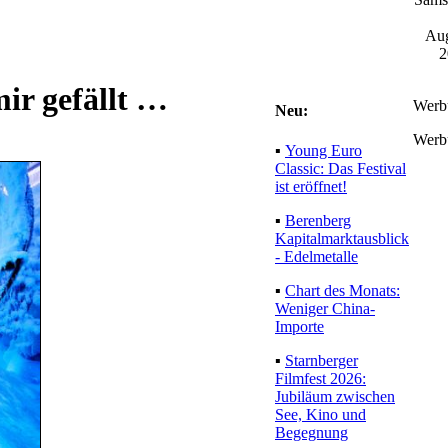
Aug
2
mir gefällt …
Werb
Neu:
Werb
▪
Young Euro
Classic: Das Festival
ist eröffnet!
▪
Berenberg
Kapitalmarktausblick
- Edelmetalle
▪
Chart des Monats:
Weniger China-
Importe
▪
Starnberger
Filmfest 2026:
Jubiläum zwischen
See, Kino und
Begegnung