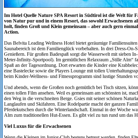
Im Hotel Quelle Nature SPA Resort in Südtirol ist die Welt für F
von Natur pur und in einem Resort, das sowohl Erwachsenen a
holt, finden Groß und Klein gemeinsam – aber auch gern einmal
Action.
Das Belvita Leading Wellness Hotel bietet geräumige Familiensuit
Saunabereich ist dem Familienglück vorbehalten. In drei Dress-On-
Genießern. Für großen Badespaß sorgt die Wasserwelt mit sieben In-
Meter-Infinity-Sportpool). Im gemütlichen Relaxraum „Stille Alm“ fa
Spaß an der Tagesordnung. Dort erwarten die Kinder eine Krabbelec
eine Bastelecke sowie die Players Lounge mit tollen Unterhaltungssp
beim Kinder-Wellness- und Fitnessprogramm sind lustige Stunden v
Und abends, wenn die Großen noch gemütlich bei Tisch sitzen, könn
einen tollen Film ansehen. Weil es gemeinsam am schönsten ist, mac
den Weg in die verschneiten Berge. Gsies mit seiner schönen Naturl
Langlaufen und Skifahren. Eine Rodelpartie macht der ganzen Famili
Pferdekutschen durch die Winterlandschaft. Einmal in der Woche wan
Alm zum traditionellen Hut-Essen. Es gibt viel zu tun rund um das H
Viel Luxus für die Erwachsenen
Wenn die Kleinen im Junior-Club bestens betreut werden, finden Elte