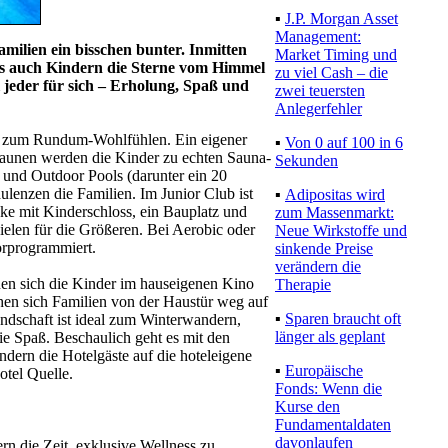
▪
J.P. Morgan Asset
Management:
amilien ein bisschen bunter. Inmitten
Market Timing und
ls auch Kindern die Sterne vom Himmel
zu viel Cash – die
 jeder für sich – Erholung, Spaß und
zwei teuersten
Anlegerfehler
en zum Rundum-Wohlfühlen. Ein eigener
▪
Von 0 auf 100 in 6
Saunen werden die Kinder zu echten Sauna-
Sekunden
 und Outdoor Pools (darunter ein 20
ulenzen die Familien. Im Junior Club ist
▪
Adipositas wird
ke mit Kinderschloss, ein Bauplatz und
zum Massenmarkt:
ielen für die Größeren. Bei Aerobic oder
Neue Wirkstoffe und
orprogrammiert.
sinkende Preise
verändern die
en sich die Kinder im hauseigenen Kino
Therapie
hen sich Familien von der Haustür weg auf
▪
Sparen braucht oft
andschaft ist ideal zum Winterwandern,
länger als geplant
e Spaß. Beschaulich geht es mit den
dern die Hotelgäste auf die hoteleigene
▪
Europäische
otel Quelle.
Fonds: Wenn die
Kurse den
Fundamentaldaten
davonlaufen
rn die Zeit, exklusive Wellness zu