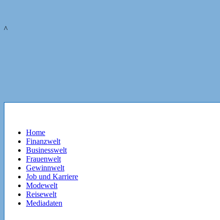
^
Home
Finanzwelt
Businesswelt
Frauenwelt
Gewinnwelt
Job und Karriere
Modewelt
Reisewelt
Mediadaten