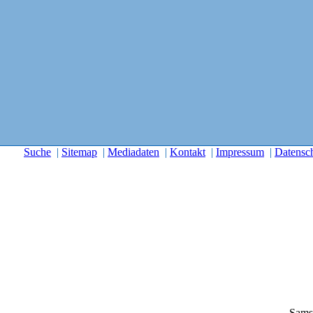
Suche
|
Sitemap
|
Mediadaten
|
Kontakt
|
Impressum
|
Datensc
Sams