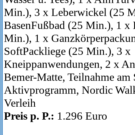
Min.), 3 x Leberwickel (25 M
BasenFußbad (25 Min.), 1 x
Min.), 1 x Ganzkörperpackun
SoftPackliege (25 Min.), 3 x
Kneippanwendungen, 2 x An
Bemer-Matte, Teilnahme am 
Aktivprogramm, Nordic Wal
Verleih
Preis p. P.:
1.296 Euro