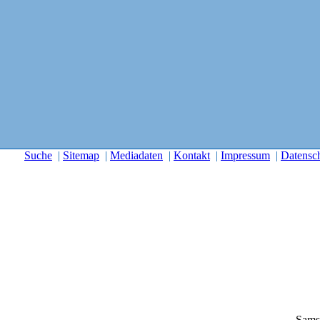
Suche
|
Sitemap
|
Mediadaten
|
Kontakt
|
Impressum
|
Datensc
Sams