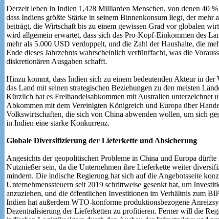
Derzeit leben in Indien 1,428 Milliarden Menschen, von denen 40 % u
dass Indiens größte Stärke in seinem Binnenkonsum liegt, der mehr
beiträgt, die Wirtschaft bis zu einem gewissen Grad vor globalen wir
wird allgemein erwartet, dass sich das Pro-Kopf-Einkommen des Lan
mehr als 5.000 USD verdoppelt, und die Zahl der Haushalte, die me
Ende dieses Jahrzehnts wahrscheinlich verfünffacht, was die Voraus
diskretionären Ausgaben schafft.
Hinzu kommt, dass Indien sich zu einem bedeutenden Akteur in der W
das Land mit seinen strategischen Beziehungen zu den meisten Ländern
Kürzlich hat es Freihandelsabkommen mit Australien unterzeichnet 
Abkommen mit dem Vereinigten Königreich und Europa über Handel
Volkswirtschaften, die sich von China abwenden wollen, um sich geg
in Indien eine starke Konkurrenz.
Globale Diversifizierung der Lieferkette und Absicherung
Angesichts der geopolitischen Probleme in China und Europa dürfte
Nutznießer sein, da die Unternehmen ihre Lieferkette weiter diversifi
mindern. Die indische Regierung hat sich auf die Angebotsseite konze
Unternehmenssteuern seit 2019 schrittweise gesenkt hat, um Investi
anzuziehen, und die öffentlichen Investitionen im Verhältnis zum BI
Indien hat außerdem WTO-konforme produktionsbezogene Anreizsys
Dezentralisierung der Lieferketten zu profitieren. Ferner will die Re