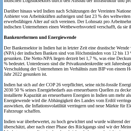
indischen Logistiksektors durch den Ausbau der Infrastruktur und 
Darüber hinaus wird Indien nach Schätzungen der Vereinten Natione
Anbieter von Arbeitskräften aufsteigen und fast 23 % des weltweite
erwerbsfähigen Alter auf sich vereinen. Der Lohnsatz pro Arbeitnehm
indischen Unternehmen einen Wettbewerbsvorteil verschafft, da sie 
Bankenreformen und Energiewende
Der Bankensektor in Indien hat in letzter Zeit eine drastische Wende
(NPA) der indischen Banken sind von Höchstständen von 12 bis 13 
gesunken. Die Netto-NPA liegen derzeit bei 1,7 %, was eine Decku
% bedeutet. Unterdessen sind die Privatkundenkredite seit Jahresbe
Verschuldung der Unternehmen im Verhältnis zum BIP von einem H
Jahr 2022 gesunken ist.
Indien hat sich auf der COP 26 verpflichtet, seine nicht-fossile Ene
2030 50 % seines Energiebedarfs aus erneuerbaren Quellen zu decken.
installierte Kapazität an erneuerbaren Energien in Indien um mehr als
Energiewende wird die Abhängigkeit des Landes vom Erdöl verringer
auswirken, die Inflationsvolatilität verringern und neue Märkte für 
Fahrzeuge schaffen.
Indien war überbewertet, zu hoch gewichtet und wurde während der
überschätzt, aber nach einer Phase des Rückgangs sind wir der Meinu