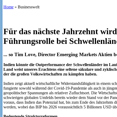
Home
»
Businesswelt
Für das nächste Jahrzehnt wird
Führungsrolle bei Schwellenl
... so Tim Love, Director Emerging Markets Aktien 
Indien könnte die Outperformance der Schwellenländer im Lauf
Land weist unseres Erachtens eine seltene säkulare und zyklisch
der die großen Volkswirtschaften zu kämpfen haben.
Indien zeigt aktuell wirtschaftliche Widerstandsfähigkeit in einem 
fungierte sowohl während der Covid-19-Pandemie als auch in jüngster
geopolitischer Spannungen als relativer Zufluchtsort. Die Wirtschaftst
schwierigen globalen Umfelds bereits wieder dem Stand vor der Pan
voraus, dass Indien das Potenzial hat, bis zum Ende des Jahrzehnts di
werden, wobei das BIP bis 2026 voraussichtlich 5 Billionen USD übe
Bedeutende Strukturreformen