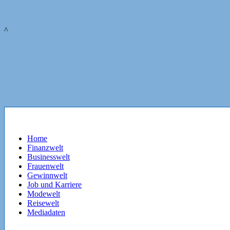
^
Home
Finanzwelt
Businesswelt
Frauenwelt
Gewinnwelt
Job und Karriere
Modewelt
Reisewelt
Mediadaten