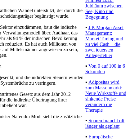
Filmfest 2026:
Jubiläum zwischen
tlichen Wandel unterstützt, der durch die
See, Kino und
tscheidungsträger begünstigt wurde,
Begegnung
Sektor einzudämmen, baut die indische
▪
J.P. Morgan Asset
ten Verwaltungsmodell über. Aadhaar, das
Management:
mehr als 94 % der indischen Bevölkerung
Market Timing und
sch reduziert. Es hat auch Millionen von
zu viel Cash – die
e auf Mittelsmänner angewiesen zu sein,
zwei teuersten
gen.
Anlegerfehler
▪
Von 0 auf 100 in 6
n
Sekunden
esenkt, und die indirekten Steuern wurden
▪
Adipositas wird
 Systembrüche zu verringern.
zum Massenmarkt:
Neue Wirkstoffe und
mstrittenes Gesetz aus dem Jahr 2012
sinkende Preise
ür die indirekte Übertragung ihrer
verändern die
unbeliebt war.
Therapie
nister Narendra Modi sieht die zusätzliche
▪
Sparen braucht oft
länger als geplant
▪
Europäische