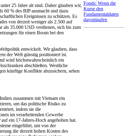
Fonds: Wenn die
nter 25 Jahre alt sind. Daher glauben wir,
Kurse den
 als 60 % des BIP ausmacht und dazu
Fundamentaldaten
tschaftlichen Ereignissen zu schützen. Es
davonlaufen
des von derzeit weniger als 2.500 auf
hr als 35.000 USD verdienen, sich bis zum
setzungen für einen Boom bei den
eltpolitik entwickelt. Wir glauben, dass
 der Welt günstig positioniert ist.
und wird höchstwahrscheinlich ein
sschranken abschließen. Westliche
en künftige Konflikte abzusichern, sehen
 Indien zusammen mit Vietnam ein
zieren, um das politische Risiko zu
ntriert, indem sie die
tionen im verarbeitenden Gewerbe
P auf ein 17-Jahres-Hoch angehoben hat.
teme eingeführt, um von der
gierung die derzeit hohen Kosten des