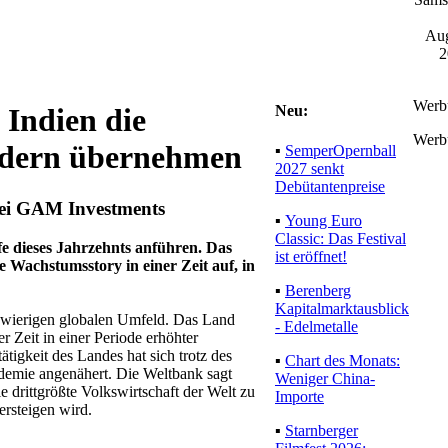
Aug
2
Werb
Neu:
 Indien die
Werb
ändern übernehmen
▪
SemperOpernball
2027 senkt
Debütantenpreise
bei GAM Investments
▪
Young Euro
Classic: Das Festival
e dieses Jahrzehnts anführen. Das
ist eröffnet!
e Wachstumsstory in einer Zeit auf, in
▪
Berenberg
Kapitalmarktausblick
schwierigen globalen Umfeld. Das Land
- Edelmetalle
 Zeit in einer Periode erhöhter
ätigkeit des Landes hat sich trotz des
▪
Chart des Monats:
demie angenähert. Die Weltbank sagt
Weniger China-
e drittgrößte Volkswirtschaft der Welt zu
Importe
rsteigen wird.
▪
Starnberger