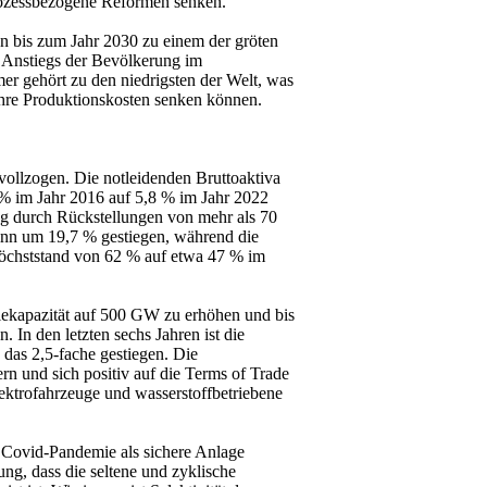
prozessbezogene Reformen senken.
n bis zum Jahr 2030 zu einem der gröten
n Anstiegs der Bevölkerung im
er gehört zu den niedrigsten der Welt, was
ihre Produktionskosten senken können.
 vollzogen. Die notleidenden Bruttoaktiva
% im Jahr 2016 auf 5,8 % im Jahr 2022
ng durch Rückstellungen von mehr als 70
ginn um 19,7 % gestiegen, während die
öchststand von 62 % auf etwa 47 % im
rgiekapazität auf 500 GW zu erhöhen und bis
 In den letzten sechs Jahren ist die
 das 2,5-fache gestiegen. Die
n und sich positiv auf die Terms of Trade
Elektrofahrzeuge und wasserstoffbetriebene
 Covid-Pandemie als sichere Anlage
ng, dass die seltene und zyklische