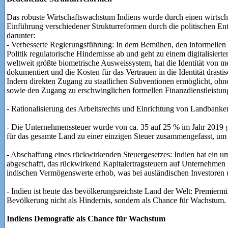
Das robuste Wirtschaftswachstum Indiens wurde durch einen wirtschaf
Einführung verschiedener Strukturreformen durch die politischen En
darunter:
- Verbesserte Regierungsführung: In dem Bemühen, den informellen 
Politik regulatorische Hindernisse ab und geht zu einem digitalisier
weltweit größte biometrische Ausweissystem, hat die Identität von 
dokumentiert und die Kosten für das Vertrauen in die Identität drasti
Indern direkten Zugang zu staatlichen Subventionen ermöglicht, ohn
sowie den Zugang zu erschwinglichen formellen Finanzdienstleistun
- Rationalisierung des Arbeitsrechts und Einrichtung von Landbanke
- Die Unternehmenssteuer wurde von ca. 35 auf 25 % im Jahr 2019 g
für das gesamte Land zu einer einzigen Steuer zusammengefasst, um
- Abschaffung eines rückwirkenden Steuergesetzes: Indien hat ein u
abgeschafft, das rückwirkend Kapitalertragsteuern auf Unternehmen f
indischen Vermögenswerte erhob, was bei ausländischen Investoren 
- Indien ist heute das bevölkerungsreichste Land der Welt: Premiermi
Bevölkerung nicht als Hindernis, sondern als Chance für Wachstum.
Indiens Demografie als Chance für Wachstum