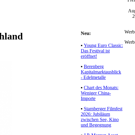
7. Au
2
Werb
Neu:
chland
Werb
▪
Young Euro
Classic: Das Festival
ist eröffnet!
▪
Berenberg
Kapitalmarktausblick
- Edelmetalle
▪
Chart des Monats:
Weniger China-
Importe
▪
Starnberger
Filmfest 2026:
Jubiläum zwischen
See, Kino und
Begegnung