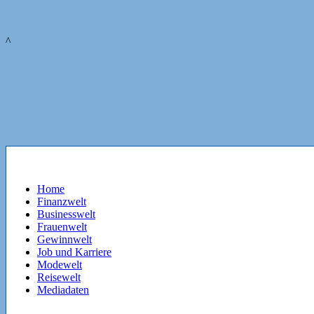
^
Home
Finanzwelt
Businesswelt
Frauenwelt
Gewinnwelt
Job und Karriere
Modewelt
Reisewelt
Mediadaten