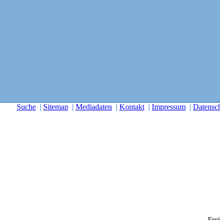
Suche
|
Sitemap
|
Mediadaten
|
Kontakt
|
Impressum
|
Datensc
Frei