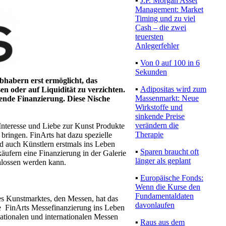
▪
J.P. Morgan Asset
Management: Market
Timing und zu viel
Cash – die zwei
teuersten
Anlegerfehler
▪
Von 0 auf 100 in 6
ebhabern erst ermöglicht, das
Sekunden
n oder auf Liquidität zu verzichten.
▪
Adipositas wird
mende Finanzierung. Diese Nische
zum Massenmarkt:
Neue Wirkstoffe und
sinkende Preise
 Interesse und Liebe zur Kunst Produkte
verändern die
bringen. FinArts hat dazu spezielle
Therapie
d auch Künstlern erstmals ins Leben
ufern eine Finanzierung in der Galerie
▪
Sparen braucht oft
hlossen werden kann.
länger als geplant
▪
Europäische Fonds:
Wenn die Kurse den
es Kunstmarktes, den Messen, hat das
Fundamentaldaten
e FinArts Messefinanzierung ins Leben
davonlaufen
 nationalen und internationalen Messen
▪
Raus aus dem