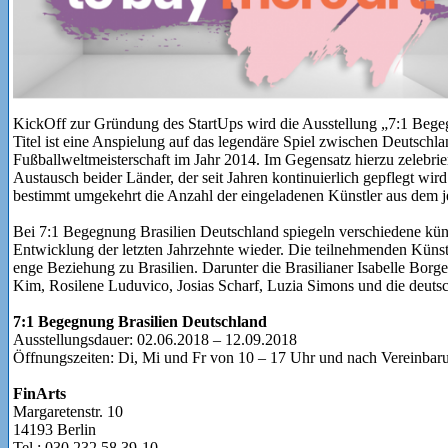
KickOff zur Gründung des StartUps wird die Ausstellung „7:1 Bege
Titel ist eine Anspielung auf das legendäre Spiel zwischen Deutschl
Fußballweltmeisterschaft im Jahr 2014. Im Gegensatz hierzu zelebrier
Austausch beider Länder, der seit Jahren kontinuierlich gepflegt wird
bestimmt umgekehrt die Anzahl der eingeladenen Künstler aus dem j
Bei 7:1 Begegnung Brasilien Deutschland spiegeln verschiedene kün
Entwicklung der letzten Jahrzehnte wieder. Die teilnehmenden Künst
enge Beziehung zu Brasilien. Darunter die Brasilianer Isabelle Bor
Kim, Rosilene Luduvico, Josias Scharf, Luzia Simons und die deutsc
7:1 Begegnung Brasilien Deutschland
Ausstellungsdauer: 02.06.2018 – 12.09.2018
Öffnungszeiten: Di, Mi und Fr von 10 – 17 Uhr und nach Vereinbar
FinArts
Margaretenstr. 10
14193 Berlin
Tel.: 030 232 58 39-10
info@finarts.de