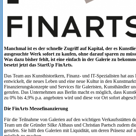
Manchmal ist es der schnelle Zugriff auf Kapital, der es Kunstli
ausgesuchte Werk sofort zu kaufen, ohne darauf sparen zu müsse
Was dazu bisher fehlt, ist eine einfach in der Galerie zu bekom
besetzt jetzt das StartUp FinArts.
Das Team aus Kunsthistorikern, Finanz- und IT-Spezialisten hat aus
entwickelt, die neues Leben und eine neue Kultur in den Kunstmarkt 
Finanzierungskonzepte und Services für Galeristen, Kunsthändler un
gerufen. Das Unternehmen aus Berlin macht es möglich, dass Kunstkä
zu 0% bis 4,9% p.a. angeboten wird und diese vor Ort sofort abgesc
Die FinArts Messefinanzierung
Für die Teilnahme von Galerien auf den wichtigen Verkaufsstätten d
Team um die Gründer Silke Althaus und Christian Paetsch zudem di
gerufen. Sie hilft den Galerien mit Liquidität, um deren Präsenz auf
möglich zu machen.