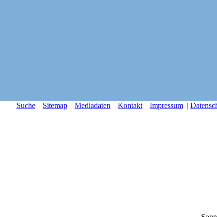
Suche
|
Sitemap
|
Mediadaten
|
Kontakt
|
Impressum
|
Datensc
Sonn