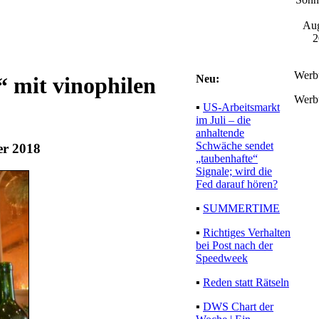
Aug
2
Werb
Neu:
“ mit vinophilen
Werb
▪
US-Arbeitsmarkt
im Juli – die
anhaltende
Schwäche sendet
er 2018
„taubenhafte“
Signale; wird die
Fed darauf hören?
▪
SUMMERTIME
▪
Richtiges Verhalten
bei Post nach der
Speedweek
▪
Reden statt Rätseln
▪
DWS Chart der