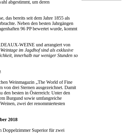
swahl abgestimmt, um deren
, das bereits seit dem Jahre 1855 als
rbrachte. Neben den besten Jahrgängen
sagenhaften 96 PP bewertet wurde, kommt
ORDEAUX-WEINE und arrangiert von
Weintage im Jagdhof sind als exklusive
ichkeit, innerhalb nur weniger Stunden so
z
tischen Weinmagazin „The World of Fine
m von drei Sternen ausgezeichnet. Damit
u den besten in Österreich: Unter den
 dem Burgund sowie umfangreiche
einen, zwei der renommiertesten
ober 2018
im Doppelzimmer Superior für zwei