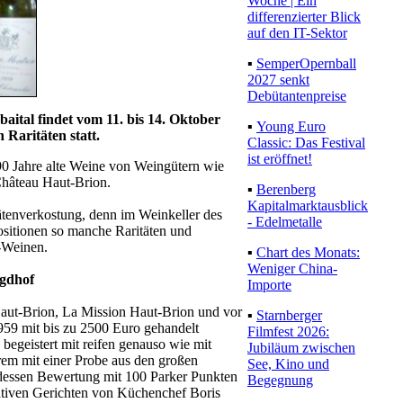
Woche | Ein
differenzierter Blick
auf den IT-Sektor
▪
SemperOpernball
2027 senkt
Debütantenpreise
tal findet vom 11. bis 14. Oktober
▪
Young Euro
 Raritäten statt.
Classic: Das Festival
ist eröffnet!
90 Jahre alte Weine von Weingütern wie
hâteau Haut-Brion.
▪
Berenberg
Kapitalmarktausblick
tätenverkostung, denn im Weinkeller des
- Edelmetalle
Positionen so manche Raritäten und
-Weinen.
▪
Chart des Monats:
Weniger China-
agdhof
Importe
Haut-Brion, La Mission Haut-Brion und vor
▪
Starnberger
959 mit bis zu 2500 Euro gehandelt
Filmfest 2026:
begeistert mit reifen genauso wie mit
Jubiläum zwischen
rem mit einer Probe aus den großen
See, Kino und
dessen Bewertung mit 100 Parker Punkten
Begegnung
eativen Gerichten von Küchenchef Boris