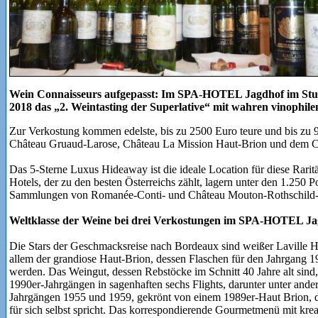
Wein Connaisseurs aufgepasst: Im SPA-HOTEL Jagdhof im Stubai
2018 das „2. Weintasting der Superlative“ mit wahren vinophilen
Zur Verkostung kommen edelste, bis zu 2500 Euro teure und bis zu 
Château Gruaud-Larose, Château La Mission Haut-Brion und dem C
Das 5-Sterne Luxus Hideaway ist die ideale Location für diese Rari
Hotels, der zu den besten Österreichs zählt, lagern unter den 1.250 
Sammlungen von Romanée-Conti- und Château Mouton-Rothschild
Weltklasse der Weine bei drei Verkostungen im SPA-HOTEL J
Die Stars der Geschmacksreise nach Bordeaux sind weißer Laville 
allem der grandiose Haut-Brion, dessen Flaschen für den Jahrgang 1
werden. Das Weingut, dessen Rebstöcke im Schnitt 40 Jahre alt sind, 
1990er-Jahrgängen in sagenhaften sechs Flights, darunter unter ande
Jahrgängen 1955 und 1959, gekrönt von einem 1989er-Haut Brion, 
für sich selbst spricht. Das korrespondierende Gourmetmenü mit kr