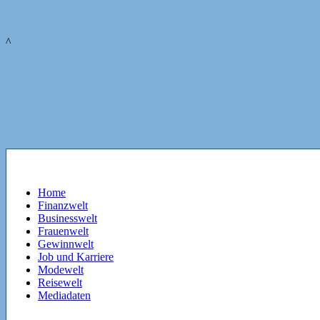
^
Home
Finanzwelt
Businesswelt
Frauenwelt
Gewinnwelt
Job und Karriere
Modewelt
Reisewelt
Mediadaten