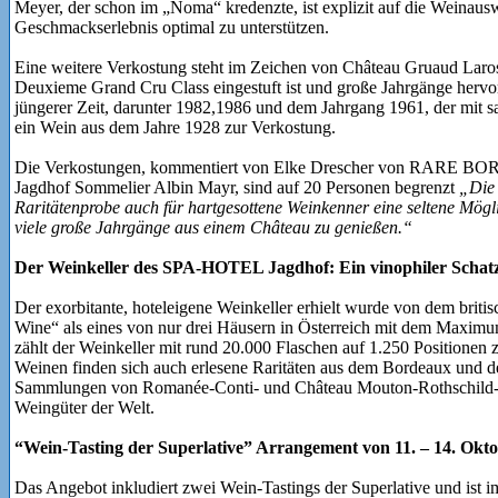
Meyer, der schon im „Noma“ kredenzte, ist explizit auf die Weinau
Geschmackserlebnis optimal zu unterstützen.
Eine weitere Verkostung steht im Zeichen von Château Gruaud Larose
Deuxieme Grand Cru Class eingestuft ist und große Jahrgänge hervo
jüngerer Zeit, darunter 1982,1986 und dem Jahrgang 1961, der mit 
ein Wein aus dem Jahre 1928 zur Verkostung.
Die Verkostungen, kommentiert von Elke Drescher von RARE B
Jagdhof Sommelier Albin Mayr, sind auf 20 Personen begrenzt
„Die 
Raritätenprobe auch für hartgesottene Weinkenner eine seltene Mögl
viele große Jahrgänge aus einem Château zu genießen.“
Der Weinkeller des SPA-HOTEL Jagdhof: Ein vinophiler Schat
Der exorbitante, hoteleigene Weinkeller erhielt wurde von dem bri
Wine“ als eines von nur drei Häusern in Österreich mit dem Maximu
zählt der Weinkeller mit rund 20.000 Flaschen auf 1.250 Positionen z
Weinen finden sich auch erlesene Raritäten aus dem Bordeaux und
Sammlungen von Romanée-Conti- und Château Mouton-Rothschild-W
Weingüter der Welt.
“Wein-Tasting der Superlative” Arrangement von 11. – 14. Okt
Das Angebot inkludiert zwei Wein-Tastings der Superlative und ist 