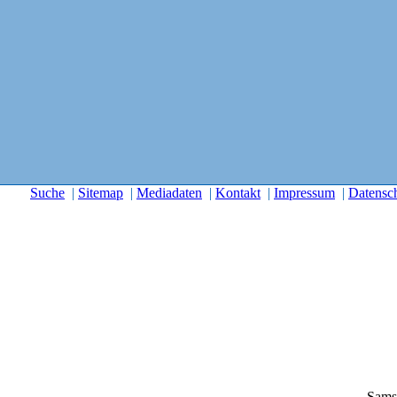
Suche
|
Sitemap
|
Mediadaten
|
Kontakt
|
Impressum
|
Datensc
Sams