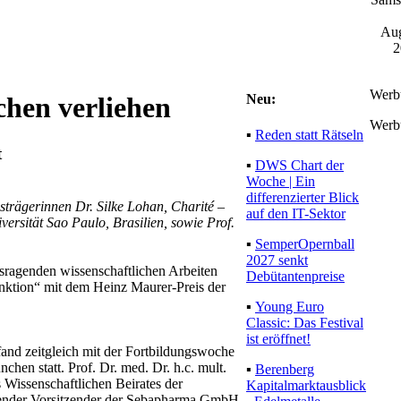
Aug
2
Werb
Neu:
chen verliehen
Werb
▪
Reden statt Rätseln
t
▪
DWS Chart der
Woche | Ein
differenzierter Blick
strägerinnen Dr. Silke Lohan, Charité –
auf den IT-Sektor
versität Sao Paulo, Brasilien, sowie Prof.
▪
SemperOpernball
2027 senkt
usragenden wissenschaftlichen Arbeiten
Debütantenpreise
nktion“ mit dem Heinz Maurer-Preis der
▪
Young Euro
Classic: Das Festival
ist eröffnet!
 fand zeitgleich mit der Fortbildungswoche
hen statt. Prof. Dr. med. Dr. h.c. mult.
▪
Berenberg
 Wissenschaftlichen Beirates der
Kapitalmarktausblick
tender Vorsitzender der Sebapharma GmbH