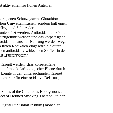
t aktiv einem zu hohen Anteil an
pereigenen Schutzsystems Glutathion
chen Umwelteinflüssen, sondern hält einen
Pflege und Schutz der
 unterstützt werden. Antioxidantien können
ut zugeführt werden und das körpereigene
ioxidantien aus der Nahrung werden wegen
freien Radikalen eingesetzt, die durch
enen antioxidativ wirksamen Stoffen in der
Art „Puffersystem".
 gezeigt werden, dass körpereigene
on auf molekularbiologischer Ebene durch
 konnte in den Untersuchungen gezeigt
omarker für eine oxidative Belastung
e Status of the Cutaneous Endogenous and
ect of Defined Smoking Thereon“ in der
igital Publishing Institute) monatlich