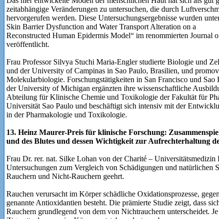
Das hier entwickelte Modell der menschlichen Haut hat sich als gut 
zeitabhängige Veränderungen zu untersuchen, die durch Luftversch
hervorgerufen werden. Diese Untersuchungsergebnisse wurden unter 
Skin Barrier Dysfunction and Water Transport Alteration on a
Reconstructed Human Epidermis Model“ im renommierten Journal of
veröffentlicht.
Frau Professor Silvya Stuchi Maria-Engler studierte Biologie und Zell
und der University of Campinas in Sao Paulo, Brasilien, und promov
Molekularbiologie. Forschungstätigkeiten in San Francisco und Sao
der University of Michigan ergänzten ihre wissenschaftliche Ausbildu
Abteilung für Klinische Chemie und Toxikologie der Fakultät für P
Universität Sao Paulo und beschäftigt sich intensiv mit der Entwic
in der Pharmakologie und Toxikologie.
13. Heinz Maurer-Preis für klinische Forschung: Zusammenspiel
und des Blutes und dessen Wichtigkeit zur Aufrechterhaltung 
Frau Dr. rer. nat. Silke Lohan von der Charité – Universitätsmedizin B
Untersuchungen zum Vergleich von Schädigungen und natürlichen S
Rauchern und Nicht-Rauchern geehrt.
Rauchen verursacht im Körper schädliche Oxidationsprozesse, gegen 
genannte Antioxidantien besteht. Die prämierte Studie zeigt, dass sic
Rauchern grundlegend von dem von Nichtrauchern unterscheidet. Je