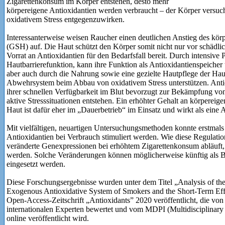
Zigarettenkonsum im Körper entstehen, desto mehr
körpereigene Antioxidantien werden verbraucht – der Körper versuch
oxidativem Stress entgegenzuwirken.
Interessanterweise weisen Raucher einen deutlichen Anstieg des kör
(GSH) auf. Die Haut schützt den Körper somit nicht nur vor schädli
Vorrat an Antioxidantien für den Bedarfsfall bereit. Durch intensive 
Hautbarrierefunktion, kann ihre Funktion als Antioxidantienspeicher
aber auch durch die Nahrung sowie eine gezielte Hautpflege der Ha
Abwehrsystem beim Abbau von oxidativem Stress unterstützen. Ant
ihrer schnellen Verfügbarkeit im Blut bevorzugt zur Bekämpfung von 
aktive Stresssituationen entstehen. Ein erhöhter Gehalt an körpereig
Haut ist dafür eher im „Dauerbetrieb“ im Einsatz und wirkt als eine 
Mit vielfältigen, neuartigen Untersuchungsmethoden konnte erstmals
Antioxidantien bei Verbrauch stimuliert werden. Wie diese Regulati
veränderte Genexpressionen bei erhöhtem Zigarettenkonsum abläuft,
werden. Solche Veränderungen können möglicherweise künftig als Bi
eingesetzt werden.
Diese Forschungsergebnisse wurden unter dem Titel „Analysis of th
Exogenous Antioxidative System of Smokers and the Short-Term Eff
Open-Access-Zeitschrift „Antioxidants” 2020 veröffentlicht, die von
internationalen Experten bewertet und vom MDPI (Multidisciplinary D
online veröffentlicht wird.