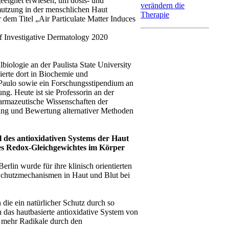
geeignet erwiesen, um dosis- und
verändern die
mutzung in der menschlichen Haut
Therapie
dem Titel „Air Particulate Matter Induces
 Investigative Dermatology 2020
biologie an der Paulista State University
ierte dort in Biochemie und
 Paulo sowie ein Forschungsstipendium an
ng. Heute ist sie Professorin an der
harmazeutische Wissenschaften der
klung und Bewertung alternativer Methoden
 des antioxidativen Systems der Haut
des Redox-Gleichgewichtes im Körper
erlin wurde für ihre klinisch orientierten
chutzmechanismen in Haut und Blut bei
die ein natürlicher Schutz durch so
h das hautbasierte antioxidative System von
 mehr Radikale durch den