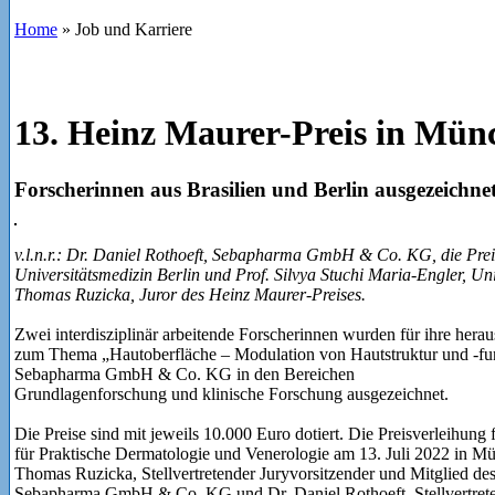
Home
»
Job und Karriere
13. Heinz Maurer-Preis in Mün
Forscherinnen aus Brasilien und Berlin ausgezeichne
v.l.n.r.: Dr. Daniel Rothoeft, Sebapharma GmbH & Co. KG, die Prei
Universitätsmedizin Berlin und Prof. Silvya Stuchi Maria-Engler, Uni
Thomas Ruzicka, Juror des Heinz Maurer-Preises.
Zwei interdisziplinär arbeitende Forscherinnen wurden für ihre hera
zum Thema „Hautoberfläche – Modulation von Hautstruktur und -fu
Sebapharma GmbH & Co. KG in den Bereichen
Grundlagenforschung und klinische Forschung ausgezeichnet.
Die Preise sind mit jeweils 10.000 Euro dotiert. Die Preisverleihung
für Praktische Dermatologie und Venerologie am 13. Juli 2022 in Münc
Thomas Ruzicka, Stellvertretender Juryvorsitzender und Mitglied des
Sebapharma GmbH & Co. KG und Dr. Daniel Rothoeft, Stellvertre