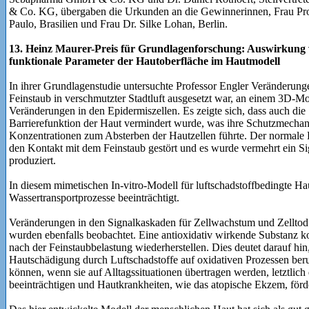
& Co. KG, übergaben die Urkunden an die Gewinnerinnen, Frau Prof
Paulo, Brasilien und Frau Dr. Silke Lohan, Berlin.
13. Heinz Maurer-Preis für Grundlagenforschung: Auswirkung v
funktionale Parameter der Hautoberfläche im Hautmodell
In ihrer Grundlagenstudie untersuchte Professor Engler Veränderun
Feinstaub in verschmutzter Stadtluft ausgesetzt war, an einem 3D-Mod
Veränderungen in den Epidermiszellen. Es zeigte sich, dass auch die
Barrierefunktion der Haut vermindert wurde, was ihre Schutzmechan
Konzentrationen zum Absterben der Hautzellen führte. Der normale 
den Kontakt mit dem Feinstaub gestört und es wurde vermehrt ein Si
produziert.
In diesem mimetischen In-vitro-Modell für luftschadstoffbedingte H
Wassertransportprozesse beeinträchtigt.
Veränderungen in den Signalkaskaden für Zellwachstum und Zelltod 
wurden ebenfalls beobachtet. Eine antioxidativ wirkende Substanz 
nach der Feinstaubbelastung wiederherstellen. Dies deutet darauf hi
Hautschädigung durch Luftschadstoffe auf oxidativen Prozessen ber
können, wenn sie auf Alltagssituationen übertragen werden, letztlich d
beeinträchtigen und Hautkrankheiten, wie das atopische Ekzem, för