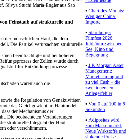
- Edelmetalle
. Silvya Stuchi Maria-Engler aus Sao
▪
Chart des Monats:
Weniger China-
Importe
on Feinstaub auf strukturelle und
▪
Starnberger
Filmfest 2026:
gen der menschlichen Haut, die dem
Jubiläum zwischen
ell. Die Partikel verursachten strukturelle
See, Kino und
Begegnung
ismen beeinträchtigte und bei höheren
Reifungsprozess der Zellen wurde durch
▪
J.P. Morgan Asset
gnalstoff für Entzündungsprozesse
Management:
Market Timing und
zu viel Cash – die
autschäden waren auch die
zwei teuersten
Anlegerfehler
sowie die Regulation von Genaktivitäten
▪
Von 0 auf 100 in 6
konnte das Gleichgewicht im Hautmodell
Sekunden
n, dass der Mechanismus der
uht. Die beobachteten Veränderungen
▪
Adipositas wird
ie strukturelle Integrität der Haut
zum Massenmarkt:
dern oder verschlimmern.
Neue Wirkstoffe und
sinkende Preise