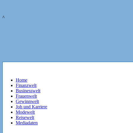
^
Home
Finanzwelt
Businesswelt
Frauenwelt
Gewinnwelt
Job und Karriere
Modewelt
Reisewelt
Mediadaten