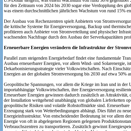
US-Dollar steigern, was einem Wachstum von rund 36% gegenüber 20
für den Zeitraum von 2024 bis 2030 sogar eine Verdopp­lung des gl
was einem durchschnittlichen jährlichen Wachs­tum von rund 15% ent
Der Ausbau von Rechenzentren spielt Anbietern von Stromversorgung
die kritische Systeme für Energieversorgung, Backup und thermisch
profitieren auch Anbieter von Stromverteilung und physischer Infrast
wachsenden Nachfrage durch den Ausbau der Serverkapazitäten profi
Erneuerbare Energien verändern die Infrastruktur der Stromv
Parallel zum steigenden Energiebedarf findet eine fundamentale Tran
Ausbau erneuerbarer Energien, vor allem Wind- und Solarenergie, ist 
Dekarbonisierungsstrategie vieler Volkswirtschaf­ten. Nach Einschätz
Energien an der globalen Stromversorgung bis 2030 auf etwa 50% an
Geopolitische Spannungen, vor allem die Kriege im Iran und in der
importabhängige Volkswirtschaften, ihre Energieversorgung resilient
Erneuerbare Energien gewinnen dadurch zusätzlich an Attraktivität, 
der Installa­tion weitgehend unabhängig von globalen Lieferketten op
geopolitische Risiken und volatile Rohstoffmärkte sind. Erneuerbare E
Erzeugung stark von Wet­terbedingungen abhängt. Dies führt zu neue
Energieinfrastruktur. Von entscheidender Bedeutung ist vor allem d
Energie von oft in abgelegenen Regionen gelegenen Produktionsstan
Verbrauchszentren zu transportieren. Zusätzlich gewinnt Energiespe