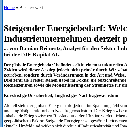
Home
»
Businesswelt
Steigender Energiebedarf: Wel
Industrieunternehmen derzeit p
... von Damian Reimertz, Analyst für den Sektor Indu
bei der DJE Kapital AG
Der globale Energiebedarf befindet sich in einem strukturellen 
Zyklen wird dieser Anstieg jedoch nicht primär durch Wirtscha
getrieben, sondern durch Veränderungen in der Art und Weise, 
Drei zentrale Treiber stehen dabei im Fokus: die fortschreitende
Rechenzentren sowie die Modernisierung der Stromnetze für di
Kurzfristige Unsicherheit, langfristiges Nachfragewachstum
Aktuell steht der globale Energiemarkt jedoch im Span­nungsfeld von 
und langfristig strukturellem Nachfragewachstum. Der Krieg zwisc
anhaltende Krieg zwischen Russland und der Ukraine verdeutlichen d
geopolitischem Faktor. Steigende Energiepreise, gestörte Lieferket
aktuelle Umfeld und wirken sich direkt auf Industrieaktivität und In