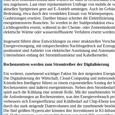
neu zugelassen. Laut einer repräsentativen Umfrage von mobile.de w
aktuellen Spritpreisen gern auf E-Antrieb umsteigen. Auch im Gebäud
Bedeutung, etwa durch den verstärkten Einsatz von Wärmepumpen, di
Gasheizungen ersetzen. Darüber hinaus schreitet die Elektrifizierung 
energieintensi­ven Branchen. So werden in der Stahlproduktion etwa
Lichtbogenöfen ersetzt, während in der Chemie- oder Zementindustrie
elektrische Wärme oder wasserstoffbasierte Verfahren ersetzt werden
Insgesamt führen diese Entwicklungen zu einer struk­turellen Verschi
Energieversorgung, mit entsprechendem Nachfrage­druck auf Erzeugun
positioniert sind Anbieter von elektrischer Ausrüstung und Automati
Unternehmen entlang der Strominfrastruktur und Kabelhersteller.
Rechenzentren werden zum Stromtreiber der Digitalisierung
Ein weiterer, zunehmend wichtiger Faktor für den steigenden Energ
Die Digita­lisierung der Wirtschaft, Cloud-Computing und insbe­sonder
Künstlichen Intelligenz führen zu einem exponentiellen Anstieg der 
Rechenzentren sind äußerst energieintensiv. Neben dem Strombedarf 
spielt auch die Kühlung eine zentrale Rolle. Mit der zunehmenden
die Anforderungen an Rechenzentren, was den Energieverbrauch pro
verbessern sich Energieeffizienz und Kühlbedarf auf Chip-Ebene kont
durch das stark steigende Datenvolumen und die zunehmende benötig
Die fünf größten Hyperscaler könnten ihre Investitionen in KI-Infras