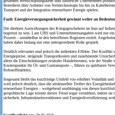
gesamten Wertschöpfungskette sind zahlreiche Unternehmen positio
Betreibern über Anbieter von Netztechnologie bis hin zu Kabelherstel
Transport und der Integration erneuerbarer Energie spielen.
Fazit: Energieversorgungssicherheit gewinnt weiter an Bedeutu
Die direkten Auswirkungen des Kriegsgeschehens im Iran auf Indust
begrenzt zu sein. Laut UBS und Unternehmensangaben wird nur ein g
Prozent – unmittelbar in den betroffenen Regionen erzielt. Angebots
haben daher bislang nur eine untergeordnete Rolle gespielt.
Deutlich relevanter sind jedoch die indirekten Effekte. Der Konflikt 
Energiepreise, steigende Transportkosten und zunehmende Unsicherhe
allem die Einschränkungen zentraler Handelsrouten, wie der Straße
Knotenpunkte für Öl- und Gastransporte –, führen zu spürbaren Ver
Rohstoffmärkten.
Insgesamt bleibt das kurzfristige Umfeld von erhöhter Volatilität und
wird jedoch deutlich, dass die strukturellen Treiber des Energiebedar
erneuerbare Energien – weitgehend unabhängig von diesen kurzfrist
geopolitische Lage könnte diesen Trend sogar verstär­ken, indem si
sicherheit, Infrastrukturinvestitionen und Energiediver­sifizierung we