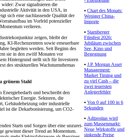
- Edelmetalle
wider: Zwar signalisieren die
dustrielle Aktivität in den USA, in
▪
Chart des Monats:
gt sich eine nachlassende Qualität der
Weniger China-
orratsaufbau im Vorfeld potenzieller
Importe
n Momentum verlieren.
▪
Starnberger
Filmfest 2026:
dustriekonjunktur zeigen, bleibt der
Jubiläum zwischen
erung, KI-Rechenzentren sowie erneu­erbare
See, Kino und
Jahre begleiten werden. Seit Beginn des
Begegnung
dem sie in den zwölf Monaten vor
em Hintergrund stellt sich für Investoren
▪
J.P. Morgan Asset
ntext des strukturellen Wachstumsthemas
Management:
Market Timing und
zu viel Cash – die
zu grünem Stahl
zwei teuersten
Anlegerfehler
den Energiebedarfs und beschreibt den
ektrischer Energie. Sektoren, die
▪
Von 0 auf 100 in 6
ort, Gebäudeheizung oder industrielle
Sekunden
iel ist die Dekarbonisierung, um CO2-
▪
Adipositas wird
zum Massenmarkt:
penden Starts und Sorgen über eine unzurei­
Neue Wirkstoffe und
euge gewinnt dieser Trend an Momentum.
sinkende Preise
mals mehr Elektrofahrzeuge als Benziner