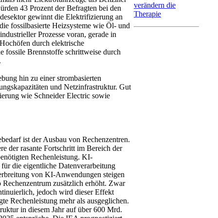
verändern die
ürden 43 Prozent der Befragten bei den
Therapie
esektor gewinnt die Elektrifizierung an
e fossilbasierte Heizsysteme wie Öl- und
industrieller Prozesse voran, gerade in
 Hochöfen durch elektrische
 fossile Brennstoffe schrittweise durch
.
ebung hin zu einer strombasierten
gskapazitäten und Netzinfrastruk­tur. Gut
sierung wie Schneider Electric sowie
iebedarf ist der Ausbau von Rechenzentren.
e der rasante Fortschritt im Bereich der
benötigten Rechenleistung. KI-
für die eigentliche Datenverarbeitung
 Verbreitung von KI-Anwendungen steigen
 Rechenzentrum zusätz­lich erhöht. Zwar
inuierlich, jedoch wird dieser Effekt
te Rechenleistung mehr als ausgeglichen.
truktur in diesem Jahr auf über 600 Mrd.