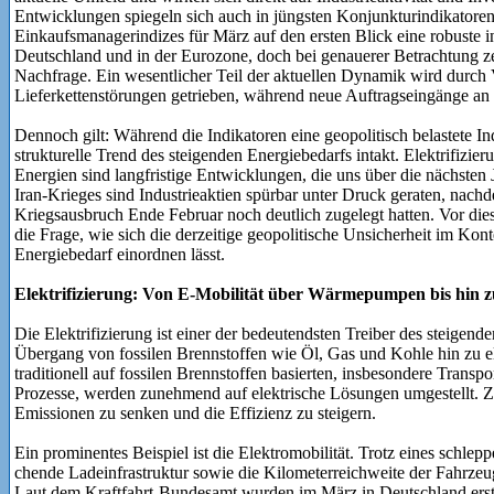
Entwicklungen spiegeln sich auch in jüngsten Konjunkturindikatoren 
Einkaufsmanagerindizes für März auf den ersten Blick eine robuste in
Deutschland und in der Eurozone, doch bei genauerer Betrachtung zei
Nachfrage. Ein wesentlicher Teil der aktuellen Dynamik wird durch V
Lieferkettenstörungen getrieben, während neue Auftragseingänge a
Dennoch gilt: Während die Indikatoren eine geopoli­tisch belastete In
strukturelle Trend des steigenden Energiebedarfs intakt. Elektrifizi
Energien sind langfristige Entwicklungen, die uns über die nächsten 
Iran-Krieges sind Industrieaktien spürbar unter Druck geraten, nach
Kriegsausbruch Ende Februar noch deutlich zugelegt hatten. Vor dies
die Frage, wie sich die derzeitige geopolitische Unsicherheit im Ko
Energiebedarf einordnen lässt.
Elektrifizierung: Von E-Mobilität über Wärme­pumpen bis hin 
Die Elektrifizierung ist einer der bedeutendsten Treiber des steigen
Übergang von fossilen Brennstoffen wie Öl, Gas und Kohle hin zu el
traditionell auf fossilen Brennstoffen basierten, insbe­sondere Transp
Prozesse, werden zunehmend auf elektrische Lösungen umgestellt. Z
Emis­sionen zu senken und die Effizienz zu steigern.
Ein prominentes Beispiel ist die Elektromobilität. Trotz eines schlep
chende Ladeinfrastruktur sowie die Kilometerreichweite der Fahrz
Laut dem Kraftfahrt-Bundesamt wurden im März in Deutsch­land erst