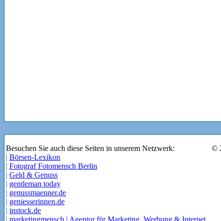
Besuchen Sie auch diese Seiten in unserem Netzwerk:
© 
|
Börsen-Lexikon
|
Fotograf Fotomensch Berlin
|
Geld & Genuss
|
gentleman today
|
genussmaenner.de
|
geniesserinnen.de
|
instock.de
|
marketingmensch | Agentur für Marketing, Werbung & Internet