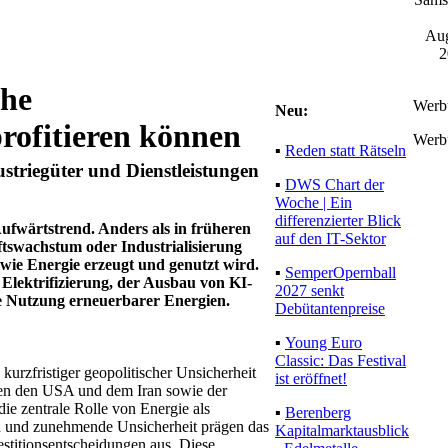
Aug
2
che
Werb
Neu:
rofitieren können
Werb
▪
Reden statt Rätseln
striegüter und Dienstleistungen
▪
DWS Chart der
Woche | Ein
differenzierter Blick
Aufwärtstrend. Anders als in früheren
auf den IT-Sektor
ftswachstum oder Industrialisierung
wie Energie erzeugt und genutzt wird.
▪
SemperOpernball
 Elek­trifizierung, der Ausbau von KI-
2027 senkt
e Nutzung erneuerbarer Energien.
Debütantenpreise
▪
Young Euro
Classic: Das Festival
kurzfristiger geopolitischer Unsicherheit
ist eröffnet!
hen den USA und dem Iran sowie der
ie zentrale Rolle von Energie als
▪
Berenberg
ten und zunehmende Unsicherheit prägen das
Kapitalmarktausblick
vestitionsentscheidungen aus. Diese