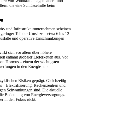
niert: von Windkraftanlagenbauern und
lern, die eine Schlüsselrolle beim
ng
rie- und Infrastrukturunternehmen scheinen
eringer Teil der Umsätze – etwa 6 bis 12
ausfälle und operative Einschränkungen
wirkt sich vor allem über höhere
it entlang globaler Lieferketten aus. Vor
 von Hormus – einem der wichtigsten
werfungen in den Energie- und
 zyklischen Risiken geprägt. Gleichzeitig
fs – Elektrifizierung, Rechenzentren und
igen Schwankungen sind. Die aktuelle
e die Bedeutung von Energieversorgungs­
iter in den Fokus rückt.