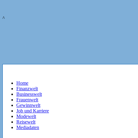
^
Home
Finanzwelt
Businesswelt
Frauenwelt
Gewinnwelt
Job und Karriere
Modewelt
Reisewelt
Mediadaten