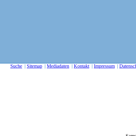
Suche
|
Sitemap
|
Mediadaten
|
Kontakt
|
Impressum
|
Datensc
Sams