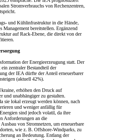
25 entspräche. Die IEA prognostiziert
obalen Stromverbrauchs von Rechenzent­ren,
spricht.
s- und Kühlinfrastruk­tur in die Hände,
es Management bereitstellen. Ergänzend
ruktur auf Rack-Ebene, die direkt von der
tieren.
ersorgung
sformation der Energieerzeugung statt. Der
ein zentraler Bestandteil der
ung der IEA dürfte der Anteil erneu­erbarer
steigen (aktuell 42%).
 Ukraine, erhöhen den Druck auf
er und unabhängiger zu gestalten.
da sie lokal erzeugt werden können, nach
erieren und weniger anfällig für
nergien sind jedoch volatil, da ihre
n Anfor­derungen an die
er Ausbau von Stromnetzen, um erneuerbare
dorten, wie z. B. Offshore-Windparks, zu
icherung an Bedeutung. Entlang der