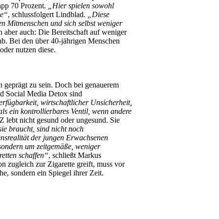
app 70 Prozent.
„Hier spielen sowohl
le“
, schlussfolgert Lindblad.
„Diese
ren Mitmenschen und sich selbst weniger
 aber auch: Die Bereitschaft auf weniger
ab. Bei den über 40-jährigen Menschen
 oder nutzen diese.
n geprägt zu sein. Doch bei genauerem
nd Social Media Detox sind
ügbarkeit, wirtschaftlicher Unsicherheit,
s ein kontrollierbares Ventil, wenn andere
 Z lebt nicht gesund oder ungesund. Sie
ie braucht, sind nicht noch
ensrealität der jungen Erwachsenen
 sondern um zeitgemäße, weniger
retten schaffen“
, schließt Markus
 zugleich zur Zigarette greift, muss vor
, sondern ein Spiegel ihrer Zeit.