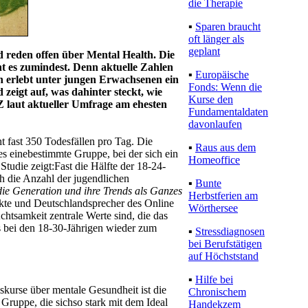
die Therapie
▪
Sparen braucht
oft länger als
geplant
d reden offen über Mental Health. Die
nt es zumindest. Denn aktuelle Zahlen
▪
Europäische
n erlebt unter jungen Erwachsenen ein
Fonds: Wenn die
igt auf, was dahinter steckt, wie
Kurse den
 laut aktueller Umfrage am ehesten
Fundamentaldaten
davonlaufen
t fast 350 Todesfällen pro Tag. Die
▪
Raus aus dem
s einebestimmte Gruppe, bei der sich ein
Homeoffice
tudie zeigt:Fast die Hälfte der 18-24-
ch die Anzahl der jugendlichen
▪
Bunte
ie Generation und ihre Trends als Ganzes
Herbstferien am
ukte und Deutschlandsprecher des Online
Wörthersee
tsamkeit zentrale Werte sind, die das
 bei den 18-30-Jährigen wieder zum
▪
Stressdiagnosen
bei Berufstätigen
auf Höchststand
▪
Hilfe bei
skurse über mentale Gesundheit ist die
Chronischem
Gruppe, die sichso stark mit dem Ideal
Handekzem