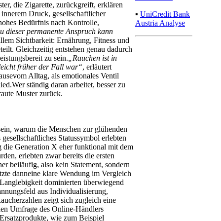
er, die Zigarette, zurückgreift, erklären
nnerem Druck, gesellschaftlicher
▪
UniCredit Bank
hohes Bedürfnis nach Kontrolle,
Austria Analyse
 dieser permanente Anspruch kann
llem Sichtbarkeit: Ernährung, Fitness und
eilt. Gleichzeitig entstehen genau dadurch
eistungsbereit zu sein.
„Rauchen ist in
leicht früher der Fall war“
, erläutert
ausevom Alltag, als emotionales Ventil
ed.Wer ständig daran arbeitet, besser zu
traute Muster zurück.
r sein, warum die Menschen zur glühenden
esellschaftliches Statussymbol erlebten
ng die Generation X eher funktional mit dem
n, erlebten zwar bereits die ersten
 beiläufig, also kein Statement, sondern
etzte danneine klare Wendung im Vergleich
 Langlebigkeit dominierten überwiegend
nnungsfeld aus Individualisierung,
aucherzahlen zeigt sich zugleich eine
llen Umfrage des Online-Händlers
 Ersatzprodukte, wie zum Beispiel