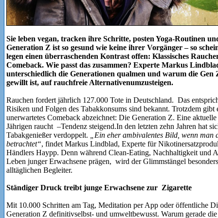
Sie leben vegan, tracken ihre Schritte, posten Yoga-Routinen un
Generation Z ist so gesund wie keine ihrer Vorgänger – so schei
legen einen überraschenden Kontrast offen: Klassisches Rauche
Comeback. Wie passt das zusammen? Experte Markus Lindblad ze
unterschiedlich die Generationen qualmen und warum die Gen Z
gewillt ist, auf rauchfreie Alternativenumzusteigen.
Rauchen fordert jährlich 127.000 Tote in Deutschland. Das entsprich
Risiken und Folgen des Tabakkonsums sind bekannt. Trotzdem gibt e
unerwartetes Comeback abzeichnet: Die Generation Z. Eine aktuelle S
Jährigen raucht –Tendenz steigend.In den letzten zehn Jahren hat si
Tabakgenießer verdoppelt.
„Ein eher ambivalentes Bild, wenn man d
betrachtet“
, findet Markus Lindblad, Experte für Nikotinersatzprod
Händlers Haypp. Denn während Clean-Eating, Nachhaltigkeit und Ach
Leben junger Erwachsene prägen, wird der Glimmstängel besonders
alltäglichen Begleiter.
Ständiger Druck treibt junge Erwachsene zur Zigarette
Mit 10.000 Schritten am Tag, Meditation per App oder öffentliche Di
Generation Z definitivselbst- und umweltbewusst. Warum gerade die 