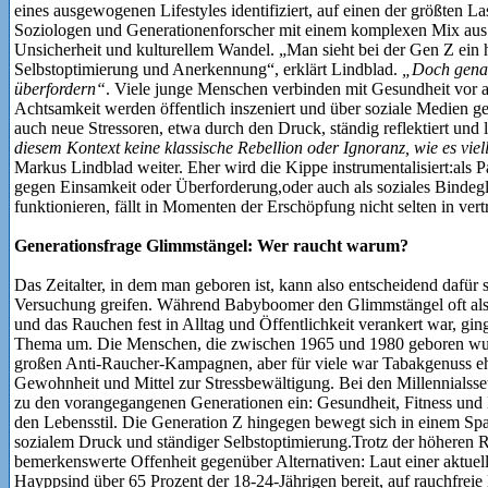
eines ausgewogenen Lifestyles identifiziert, auf einen der größten Last
Soziologen und Generationenforscher mit einem komplexen Mix aus i
Unsicherheit und kulturellem Wandel. „Man sieht bei der Gen Z ein 
Selbstoptimierung und Anerkennung“, erklärt Lindblad.
„Doch genau
überfordern“
. Viele junge Menschen verbinden mit Gesundheit vor a
Achtsamkeit werden öffentlich inszeniert und über soziale Medien get
auch neue Stressoren, etwa durch den Druck, ständig reflektiert und l
diesem Kontext keine klassische Rebellion oder Ignoranz, wie es viel
Markus Lindblad weiter. Eher wird die Kippe instrumentalisiert:als P
gegen Einsamkeit oder Überforderung,oder auch als soziales Bindegli
funktionieren, fällt in Momenten der Erschöpfung nicht selten in ver
Generationsfrage Glimmstängel: Wer raucht warum?
Das Zeitalter, in dem man geboren ist, kann also entscheidend dafü
Versuchung greifen. Während Babyboomer den Glimmstängel oft als g
und das Rauchen fest in Alltag und Öffentlichkeit verankert war, gi
Thema um. Die Menschen, die zwischen 1965 und 1980 geboren wurde
großen Anti-Raucher-Kampagnen, aber für viele war Tabakgenuss eher
Gewohnheit und Mittel zur Stressbewältigung. Bei den Millennialss
zu den vorangegangenen Generationen ein: Gesundheit, Fitness und
den Lebensstil. Die Generation Z hingegen bewegt sich in einem Spa
sozialem Druck und ständiger Selbstoptimierung.Trotz der höheren R
bemerkenswerte Offenheit gegenüber Alternativen: Laut einer aktue
Hayppsind über 65 Prozent der 18-24-Jährigen bereit, auf rauchfreie