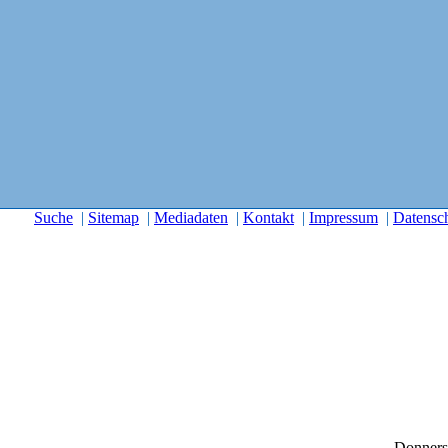
Suche
|
Sitemap
|
Mediadaten
|
Kontakt
|
Impressum
|
Datensc
Donners