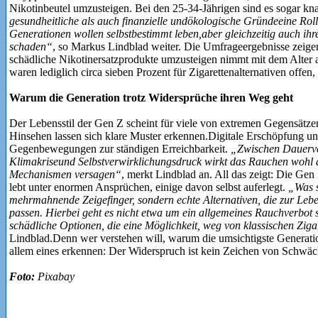
Nikotinbeutel umzusteigen. Bei den 25-34-Jährigen sind es sogar kn
gesundheitliche als auch finanzielle undökologische Gründeeine Rol
Generationen wollen selbstbestimmt leben,aber gleichzeitig auch ih
schaden“
, so Markus Lindblad weiter. Die Umfrageergebnisse zeigen
schädliche Nikotinersatzprodukte umzusteigen nimmt mit dem Alter 
waren lediglich circa sieben Prozent für Zigarettenalternativen offen,
Warum die Generation trotz Widersprüche ihren Weg geht
Der Lebensstil der Gen Z scheint für viele von extremen Gegensätze
Hinsehen lassen sich klare Muster erkennen.Digitale Erschöpfung u
Gegenbewegungen zur ständigen Erreichbarkeit.
„Zwischen Dauerverf
Klimakriseund Selbstverwirklichungsdruck wirkt das Rauchen wohl al
Mechanismen versagen“
, merkt Lindblad an. All das zeigt: Die Gen
lebt unter enormen Ansprüchen, einige davon selbst auferlegt.
„Was s
mehrmahnende Zeigefinger, sondern echte Alternativen, die zur Leb
passen. Hierbei geht es nicht etwa um ein allgemeines Rauchverbot
schädliche Optionen, die eine Möglichkeit, weg von klassischen Ziga
Lindblad.Denn wer verstehen will, warum die umsichtigste Generation
allem eines erkennen: Der Widerspruch ist kein Zeichen von Schwäche
Foto:
Pixabay