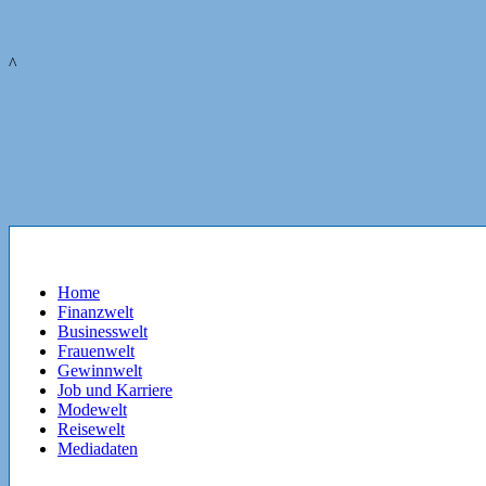
^
Home
Finanzwelt
Businesswelt
Frauenwelt
Gewinnwelt
Job und Karriere
Modewelt
Reisewelt
Mediadaten