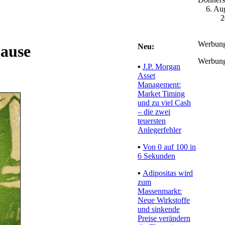
6. Au
2
Werbun
Neu:
pause
Werbun
▪
J.P. Morgan
Asset
Management:
Market Timing
und zu viel Cash
– die zwei
teuersten
Anlegerfehler
▪
Von 0 auf 100 in
6 Sekunden
▪
Adipositas wird
zum
Massenmarkt:
Neue Wirkstoffe
und sinkende
Preise verändern