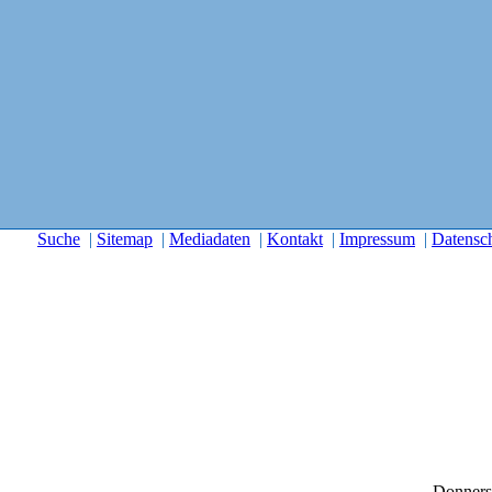
Suche
|
Sitemap
|
Mediadaten
|
Kontakt
|
Impressum
|
Datensc
Donners