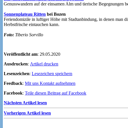
Genusswandern auf der einsamen Alm und tierische Begegnungen b
Sonnenplateau Ritten
bei Bozen
Feriendomizile in luftiger Höhe mit Stadtanbindung, in denen man d
Herbstfrische eintauchen kann.
Foto:
Tiberio Sorvillo
Veröffentlicht am
: 29.05.2020
Ausdrucken
:
Artikel drucken
Lesenzeichen
:
Lesezeichen speichern
Feedback
:
Mit uns Kontakt aufnehmen
Facebook
:
Teile diesen Beitrag auf Facebook
Nächsten Artikel lesen
Vorherigen Artikel lesen