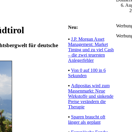
6. Au
2
Werbun
Neu:
dtirol
Werbun
▪
J.P. Morgan Asset
Management: Market
tsbergwelt für deutsche
Timing und zu viel Cash
– die zwei teuersten
Anlegerfehler
▪
Von 0 auf 100 in 6
Sekunden
▪
Adipositas wird zum
Massenmarkt: Neue
Wirkstoffe und sinkende
Preise verändern die
Therapie
▪
Sparen braucht oft
länger als geplant