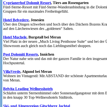
Cyprianerhof Dolomit Resort
, Tiers am Rosengarten
Fünf-Sterne-Resort mit Fünf-Sterne-Wanderanbindung in die Dolomi
Gruppen für ein maximales Freiheitsgefühl.
Hotel Belvedere
, Jenesien
Über den Dingen schweben und hoch über den Dächern Bozens Kra
auf den Lärchenwiesen des „goldenen“ Salten.
Hotel Muchele
, Burgstall bei Meran
Viel Platz in der neuen „Much Living Penthouse Suite“ und bei de
Showroom auch gleich noch das Lieblingsmöbel shoppen.
Post Dolomiti Resorts
, Innichen
Der Natur nahe sein und das mit der ganzen Familie in den insgesam
Hochpustertal.
VillaVerde
, Algund bei Meran
Wohnen im Vintagestil: Mit ABSTAND der schönste Apartmenturlaub
von Meran.
Belvita Leading Wellnesshotels
Schlafen unterm Sternenhimmel oder Sonnenaufgangstour mit dem E-
in den knapp 30 Top-Wellnesshotels Südtirols.
Ski- und Almenregion Gitschberg Jochtal