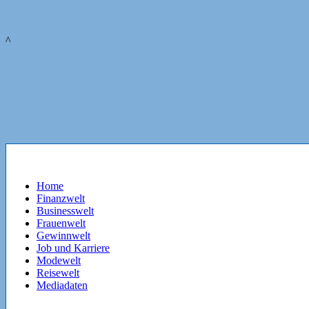
^
Home
Finanzwelt
Businesswelt
Frauenwelt
Gewinnwelt
Job und Karriere
Modewelt
Reisewelt
Mediadaten