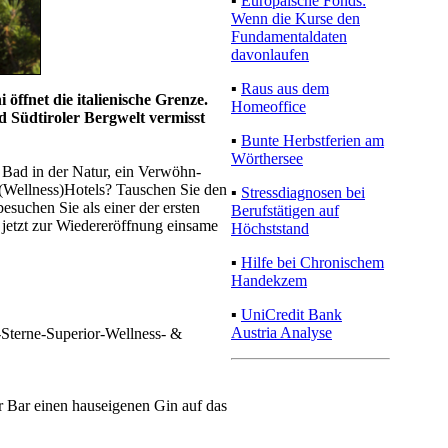
▪
Europäische Fonds:
Wenn die Kurse den
Fundamentaldaten
davonlaufen
▪
Raus aus dem
öffnet die italienische Grenze.
Homeoffice
d Südtiroler Bergwelt vermisst
▪
Bunte Herbstferien am
Wörthersee
 Bad in der Natur, ein Verwöhn-
(Wellness)Hotels? Tauschen Sie den
▪
Stressdiagnosen bei
suchen Sie als einer der ersten
Berufstätigen auf
e jetzt zur Wiedereröffnung einsame
Höchststand
▪
Hilfe bei Chronischem
Handekzem
▪
UniCredit Bank
Austria Analyse
-Sterne-Superior-Wellness- &
 Bar einen hauseigenen Gin auf das