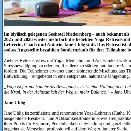
Im idyllisch gelegenen Seehotel Niedernberg – auch bekannt als
2025 und 2026 wieder mehrfach die beliebten Yoga-Retreats mi
Lehrerin, Coach und Autorin Jane Uhlig statt. Das Retreat ist 
sodass Angestellte bezahlten Sonderurlaub für ihre Teilnahme 
Ziel des Retreats ist es, mit Yoga, Meditation und Achtsamkeit wirku
Stressbewältigung zu erlernen, Resilienz zu stärken und innere Bala
fördern. Die Teilnehmer erwartet eine inspirierende Mischung aus Th
Entwicklung – eingebettet in eine entspannte, naturnahe Umgebung.
„Yoga ist für mich mehr als Bewegung – es ist eine Haltung dem Lebe
die Kraft, in der Achtsamkeit der Weg zu mehr Balance.“
– Jane Uhl
Jane Uhlig
Jane Uhlig ist zertifizierte und renommierte Yoga-Lehrerin (Hatha, K
ausgebildete Resilienz- und Achtsamkeitstrainerin sowie Heilpraktik
ihrer Praxis für Hypnose, Persönlichkeitsentwicklung und ganzheitl
begleitet sie Menschen professionell auf dem Weg zu innerer Stärke.