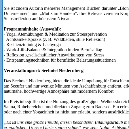
Sie ist zudem Autorin mehrerer Management-Bücher, darunter „Blo
Unternehmen“ und „Mut zum Handeln“. Ihre Retreats vereinen Körp
Selbstreflexion auf höchstem Niveau.
Programminhalte (Auswahl):
- Yoga, Atemübungen & Meditation zur Stressprävention
- Achtsamkeitspraxis (z. B. Waldbaden, stille Reflexion)
- Resilienztraining & Lachyoga
- Work-Life-Balance & Integration in den Berufsalltag
- Reflexion gesellschaftlicher Auswirkungen von Stress
- Entspannungstechniken für berufliche Belastungssituationen
Veranstaltungsort: Seehotel Niedernberg
Das Seehotel Niedernberg bietet die ideale Umgebung für Entschleu
am Seeufer und nur wenige Minuten von Aschaffenburg entfernt, erl
naturnahe, hochwertige Atmosphäre mit modernem Komfort.
Im Preis inbegriffen ist die Nutzung des großzügigen Wellnessbereic
Sauna, Ruhebereichen und direktem Zugang zum Badesee. Ein erfr
oder nach einer Yogaeinheit ist nicht nur erlaubt, sondern ausdrückli
„Es ist uns eine große Freude, diesen besonderen Bildungsurlaub mi
ermöglichen. Unsere Gäste spüren schnell, wie sehr Natur, Achtsamk