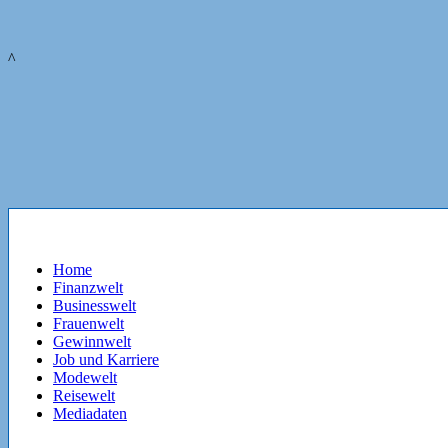
^
Home
Finanzwelt
Businesswelt
Frauenwelt
Gewinnwelt
Job und Karriere
Modewelt
Reisewelt
Mediadaten