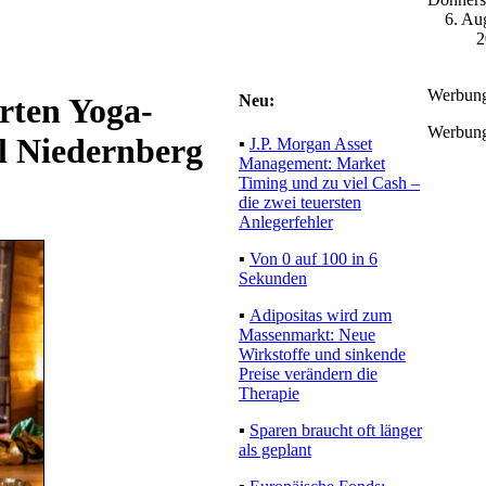
6. Au
2
Werbun
Neu:
rten Yoga-
Werbun
l Niedernberg
▪
J.P. Morgan Asset
Management: Market
Timing und zu viel Cash –
die zwei teuersten
Anlegerfehler
▪
Von 0 auf 100 in 6
Sekunden
▪
Adipositas wird zum
Massenmarkt: Neue
Wirkstoffe und sinkende
Preise verändern die
Therapie
▪
Sparen braucht oft länger
als geplant