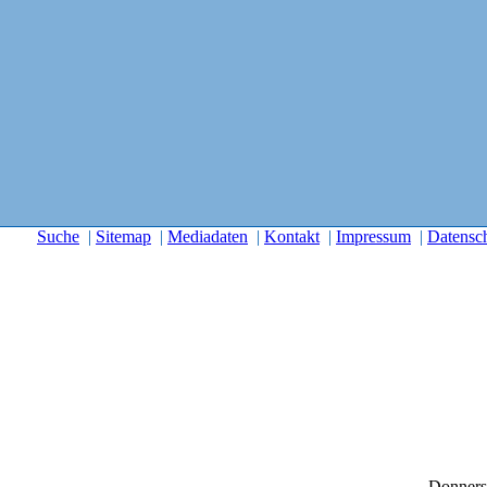
Suche
|
Sitemap
|
Mediadaten
|
Kontakt
|
Impressum
|
Datensc
Donners