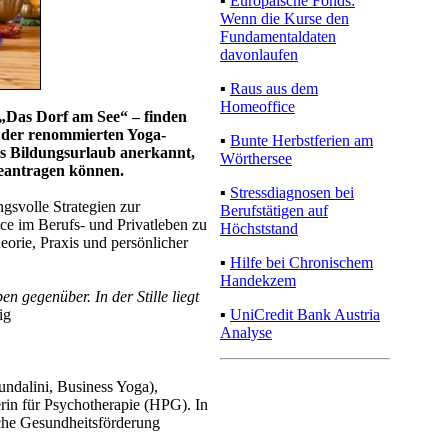
▪
Europäische Fonds:
Wenn die Kurse den
Fundamentaldaten
davonlaufen
▪
Raus aus dem
Homeoffice
 „Das Dorf am See“ – finden
t der renommierten Yoga-
▪
Bunte Herbstferien am
als Bildungsurlaub anerkannt,
Wörthersee
beantragen können.
▪
Stressdiagnosen bei
ngsvolle Strategien zur
Berufstätigen auf
nce im Berufs- und Privatleben zu
Höchststand
eorie, Praxis und persönlicher
▪
Hilfe bei Chronischem
Handekzem
n gegenüber. In der Stille liegt
▪
UniCredit Bank Austria
ig
Analyse
undalini, Business Yoga),
erin für Psychotherapie (HPG). In
iche Gesundheitsförderung