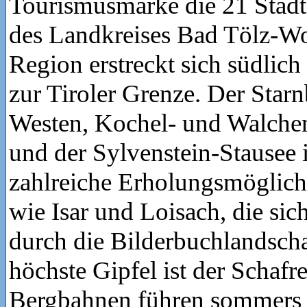
Tourismusmarke die 21 Städ
des Landkreises Bad Tölz-Wo
Region erstreckt sich südlic
zur Tiroler Grenze. Der Star
Westen, Kochel- und Walche
und der Sylvenstein-Stausee 
zahlreiche Erholungsmöglich
wie Isar und Loisach, die sic
durch die Bilderbuchlandscha
höchste Gipfel ist der Schafr
Bergbahnen führen sommers 