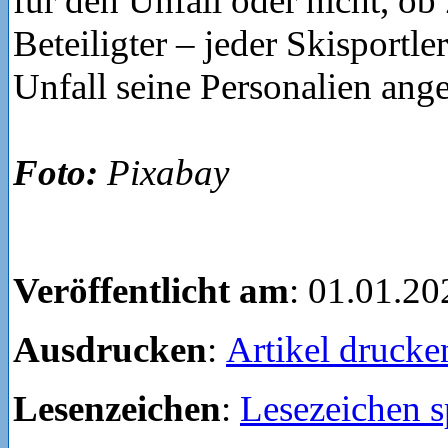
für den Unfall oder nicht, ob
Beteiligter – jeder Skisportl
Unfall seine Personalien ang
Foto:
Pixabay
Veröffentlicht am
: 01.01.20
Ausdrucken
:
Artikel drucke
Lesenzeichen
:
Lesezeichen s