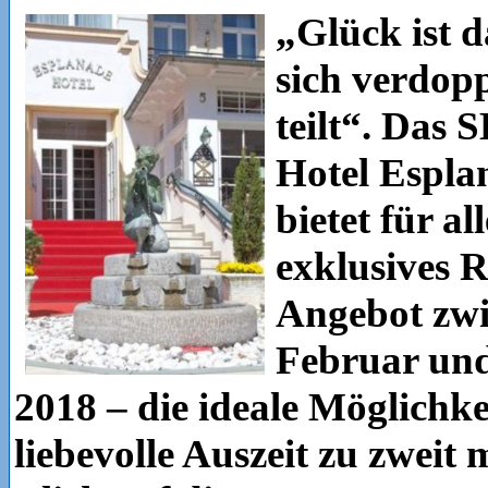
„Glück ist d
sich verdop
teilt“. Da
Hotel Espla
bietet für al
exklusives 
Angebot zwi
Februar un
2018 – die ideale Möglichkei
liebevolle Auszeit zu zweit