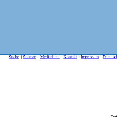
Suche
|
Sitemap
|
Mediadaten
|
Kontakt
|
Impressum
|
Datensc
Frei