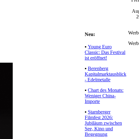
Aug
2
Werb
Neu:
Werb
▪
Young Euro
Classic: Das Festival
ist eröffnet!
▪
Berenberg
Kapitalmarktausblick
- Edelmetalle
▪
Chart des Monats:
Weniger China-
Importe
▪
Starnberger
Filmfest 2026:
Jubiläum zwischen
See, Kino und
Begegnung