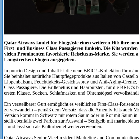
Qatar Airways landet für Fluggäste einen weiteren Hit: ihre ne
First- und Business-Class-Passagieren funkeln. Die Kits wurden
vielen Prominenten favorisierte Reiseluxus-Marke. Sie werden 
Langstrecken-Flügen ausgegeben.
In puncto Design und Inhalt ist die neue BRIC’s-Kollektion für männ
Sie beinhaltet natürliche Hautpflegeprodukte aus Italien von Castel
Lippenbalsam, Feuchtigkeits-Gesichtsspray und Anti-Aging-Creme, p
Class-Passagiere. Die Brillenetuis und Haarbürsten, für die BRIC’s bek
ersten Klasse. Socken, Schlafmasken und Ohrenstöpsel vervollständige
Ein verstellbarer Gurt ermöglicht es weiblichen First-Class-Reisend
zu verwandeln – gemäß dem Vorsatz, dass die Amenity Kits auch Mod
Version kommt in Schwarz mit rotem Saum oder in Rot mit Saum in 
stellt ebenfalls zwei Farben zur Auswahl – Senfgelb mit marinebl
– und lässt sich als Kulturbeutel weiterverwenden.
Qatar Airways Senior VicePresident Marketing and Communication