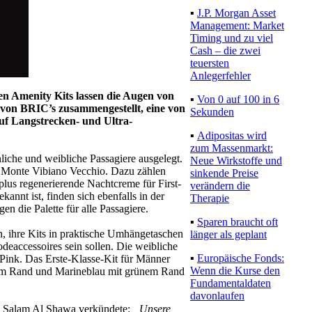
▪
J.P. Morgan Asset
Management:
Market Timing und
zu viel Cash – die
zwei teuersten
Anlegerfehler
uen Amenity Kits lassen die Augen von
▪
Von 0 auf 100 in 6
 von BRIC’s zusammengestellt, eine von
Sekunden
auf Langstrecken- und Ultra-
▪
Adipositas wird
zum Massenmarkt:
liche und weibliche Passagiere ausgelegt.
Neue Wirkstoffe und
lo Monte Vibiano Vecchio. Dazu zählen
sinkende Preise
lus regenerierende Nachtcreme für First-
verändern die
annt ist, finden sich ebenfalls in der
Therapie
n die Palette für alle Passagiere.
▪
Sparen braucht oft
en, ihre Kits in praktische Umhängetaschen
länger als geplant
eaccessoires sein sollen. Die weibliche
▪
Europäische
Pink. Das Erste-Klasse-Kit für Männer
Fonds: Wenn die
auem Rand und Marineblau mit grünem Rand
Kurse den
Fundamentaldaten
davonlaufen
s Salam Al Shawa verkündete:
„Unsere