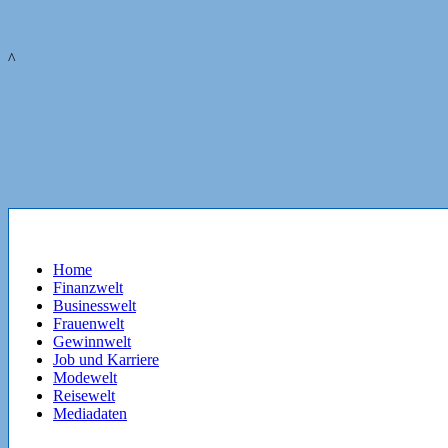
^
Home
Finanzwelt
Businesswelt
Frauenwelt
Gewinnwelt
Job und Karriere
Modewelt
Reisewelt
Mediadaten