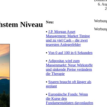
6. Au
2
Werbung
Neu:
chstem
Werbung
▪
J.P. Morgan Asset
Management: Market Timing
und zu viel Cash – die zwei
teuersten Anlegerfehler
▪
Von 0 auf 100 in 6 Sekunden
▪
Adipositas wird zum
Massenmarkt: Neue Wirkstoffe
und sinkende Preise verändern
die Therapie
▪
Sparen braucht oft länger als
geplant
▪
Europäische Fonds: Wenn
die Kurse den
Fundamentaldaten