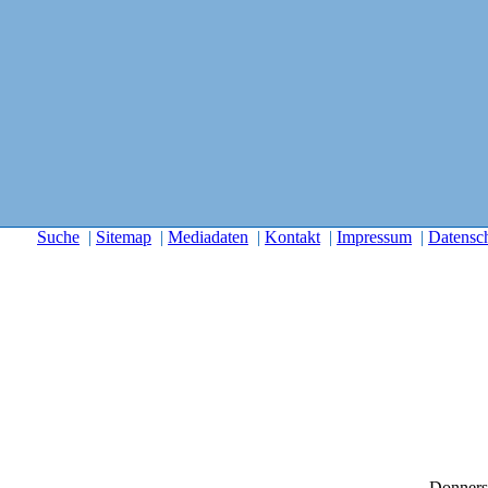
Suche
|
Sitemap
|
Mediadaten
|
Kontakt
|
Impressum
|
Datensc
Donners