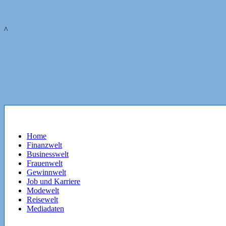
^
Home
Finanzwelt
Businesswelt
Frauenwelt
Gewinnwelt
Job und Karriere
Modewelt
Reisewelt
Mediadaten