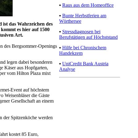
davonlaufen
▪
Raus aus dem Homeoffice
▪
Bunte Herbstferien am
Wörthersee
 ist das Wahrzeichen des
▪
Stressdiagnosen bei
i kommt es hier auf 1500
Berufstätigen auf Höchststand
usiven Art.
▪
Hilfe bei Chronischem
en des Bergsommer-
Handekzem
att.
▪
UniCredit Bank Austria
nd legen dabei besonderen
Analyse
ge Käser aus Hopfgarten,
per vom Hilton Plaza mixt
ourmet-Event auf höchstem
 wo Weisenbläser die Gäste
ener Gesellschaft an einem
n der Spitzenköche werden