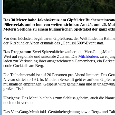
Das 30 Meter hohe Jakobskreuz am Gipfel der Buchensteinwand
Pillerseetals und schon von weitem sichtbar. Am 25. und 26. Ma
Metern Seehöhe zu einem kulinarischen Spektakel der ganz exkl
Vor dem höchsten begehbaren Gipfelkreuz der Welt findet im Rahm
Openings der Kitzbüheler Alpen erstmals das „Genuss1500“-Event st
Das Programm:
Zwei Spitzenköche zaubern ein Vier-Gang-Menü u
Wert auf regionale und saisonale Zutaten. Die
Milchbuben
, zwei jun
laden zur Verkostung ihrer ausgezeichneten Camemberts, ein Barkee
coole Cocktails am Berg.
Die Teilnehmerzahl ist auf 20 Personen pro Abend limitiert. Das G
Niveau startet ab 19 Uhr. Mit dem Sessellift geht es auf den Gipfel,
musikalisch empfangen. Gespeist wird gemeinsam und in ungezwung
großen Tisch.
Übrigens:
Das Menü bleibt bis zum Schluss geheim, auch die Name
noch nicht verraten.