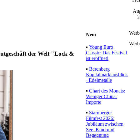
Aug
2
Werb
Neu:
Werb
▪
Young Euro
Classic: Das Festival
Hutgeschäft der Welt "Lock &
ist eröffnet!
▪
Berenberg
Kapitalmarktausblick
- Edelmetalle
▪
Chart des Monats:
Weniger China-
Importe
▪
Starnberger
Filmfest 2026:
Jubiläum zwischen
See, Kino und
Begegnung