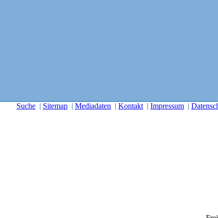
Suche
|
Sitemap
|
Mediadaten
|
Kontakt
|
Impressum
|
Datensc
Frei