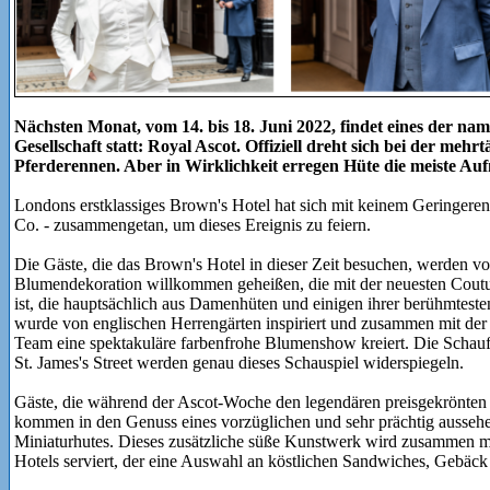
Nächsten Monat, vom 14. bis 18. Juni 2022, findet eines der nam
Gesellschaft statt: Royal Ascot. Offiziell dreht sich bei der meh
Pferderennen. Aber in Wirklichkeit erregen Hüte die meiste Au
Londons erstklassiges Brown's Hotel hat sich mit keinem Geringere
Co. - zusammengetan, um dieses Ereignis zu feiern.
Die Gäste, die das Brown's Hotel in dieser Zeit besuchen, werden v
Blumendekoration willkommen geheißen, die mit der neuesten Cout
ist, die hauptsächlich aus Damenhüten und einigen ihrer berühmteste
wurde von englischen Herrengärten inspiriert und zusammen mit der h
Team eine spektakuläre farbenfrohe Blumenshow kreiert. Die Schauf
St. James's Street werden genau dieses Schauspiel widerspiegeln.
Gäste, die während der Ascot-Woche den legendären preisgekrönten 
kommen in den Genuss eines vorzüglichen und sehr prächtig ausseh
Miniaturhutes. Dieses zusätzliche süße Kunstwerk wird zusammen mi
Hotels serviert, der eine Auswahl an köstlichen Sandwiches, Gebäck