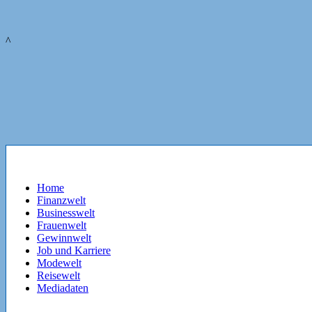
^
Home
Finanzwelt
Businesswelt
Frauenwelt
Gewinnwelt
Job und Karriere
Modewelt
Reisewelt
Mediadaten