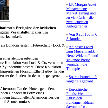
▪
J.P. Morgan Asset
Management:
Market Timing und
zu viel Cash – die
zwei teuersten
Anlegerfehler
haftesten Ereignisse der britischen
rtägigen Veranstaltung alles um
▪
Von 0 auf 100 in 6
fmerksamkeit.
Sekunden
n als Londons erstem Hutgeschäft - Lock &
▪
Adipositas wird
zum Massenmarkt:
Neue Wirkstoffe und
on einer atemberaubenden
sinkende Preise
ure-Kollektion von Lock & Co. verwoben
verändern die
n Zylinderhüte besteht. Diese Kollektion
Therapie
auseigenen Floristin Ellie Hartley hat das
enster des Ladens in der nahe gelegenen
▪
Sparen braucht oft
länger als geplant
Afternoon Tea des Hotels genießen,
▪
Europäische
enden Gebäcks in Form eines
Fonds: Wenn die
t dem traditionellen Afternoon Tea des
Kurse den
 und Scones umfasst.
Fundamentaldaten
davonlaufen