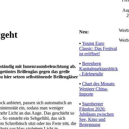
Aug
2
Werb
Neu:
tgeht
Werb
▪
Young Euro
Classic: Das Festival
ist eröffnet!
▪
Berenberg
t ständig mit Innenraumbeleuchtung ab.
Kapitalmarktausblick
etöntes Brillenglas gegen das grelle
- Edelmetalle
 hier setzen selbsttönende Brillengläser
▪
Chart des Monats:
Weniger China-
Importe
ck anbietet, passen sich automatisch an
▪
Starnberger
intensität ein, sodass man weniger
Filmfest 2026:
mehr Licht an das Auge. Das geschieht so
Jubiläum zwischen
So entsteht ein Sehgefühl, das sich
See, Kino und
Schreibtisch sitzt oder ins Freie tritt, die
Begegnung
chutz vor blau-violettem Licht in