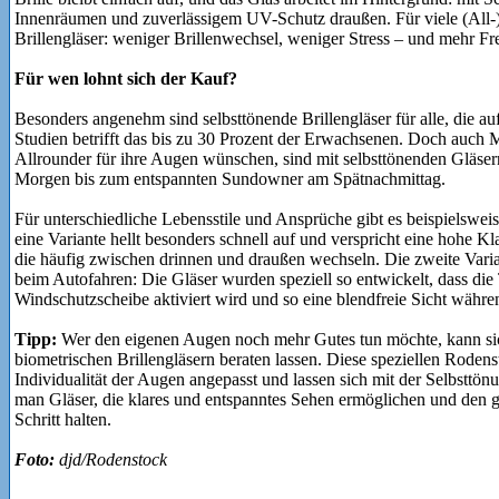
Innenräumen und zuverlässigem UV-Schutz draußen. Für viele (All-)
Brillengläser: weniger Brillenwechsel, weniger Stress – und mehr Fre
Für wen lohnt sich der Kauf?
Besonders angenehm sind selbsttönende Brillengläser für alle, die auf
Studien betrifft das bis zu 30 Prozent der Erwachsenen. Doch auch M
Allrounder für ihre Augen wünschen, sind mit selbsttönenden Gläser
Morgen bis zum entspannten Sundowner am Spätnachmittag.
Für unterschiedliche Lebensstile und Ansprüche gibt es beispielswe
eine Variante hellt besonders schnell auf und verspricht eine hohe Kla
die häufig zwischen drinnen und draußen wechseln. Die zweite Varian
beim Autofahren: Die Gläser wurden speziell so entwickelt, dass die
Windschutzscheibe aktiviert wird und so eine blendfreie Sicht währe
Tipp:
Wer den eigenen Augen noch mehr Gutes tun möchte, kann sic
biometrischen Brillengläsern beraten lassen. Diese speziellen Roden
Individualität der Augen angepasst und lassen sich mit der Selbstt
man Gläser, die klares und entspanntes Sehen ermöglichen und den
Schritt halten.
Foto:
djd/Rodenstock