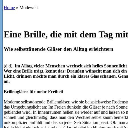
Home
»
Modewelt
Eine Brille, die mit dem Tag mi
Wie selbsttönende Gläser den Alltag erleichtern
(djd).
Im Alltag vieler Menschen wechselt sich helles Sonnenlich
Wer eine Brille trägt, kennt das: Draußen wünscht man sich ein g
Licht, drinnen möchte man durch ein klares Glas schauen. Genau
an.
Brillengläser für mehr Freiheit
Moderne selbsttönende Brillengläser, wie sie beispielsweise Rodensto
das Umgebungslicht an: Im Freien dunkeln die Gläser je nach Sonnen
geblendet wird. In Innenräumen hellen sie wieder auf und lassen so 
schnell und gleichmäßig, dass man den Wechsel selbst kaum bemerkt. 
unkompliziert anfühlt und das zu jeder Seh-Situation passt. Ob man am 
Brille bleibt einfach auf, und das Glas arbeitet im Hintergrund: mit S