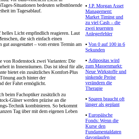
Tages-Situationen bedeuten selbsttönende
▪
J.P. Morgan Asset
iheit im Tagesablauf.
Management:
Market Timing und
zu viel Cash – die
zwei teuersten
 helles Licht empfindlich reagieren. Laut
Anlegerfehler
enschen, die sich einfach einen
▪
Von 0 auf 100 in 6
n gut ausgestattet – vom ersten Termin am
Sekunden
▪
Adipositas wird
ise von Rodenstock zwei Varianten: Die
zum Massenmarkt:
rheit in Innenräumen. Das ist ideal für alle,
Neue Wirkstoffe und
te bietet ein zusätzliches Komfort-Plus
sinkende Preise
 Tönung auch hinter der
verändern die
nd der Fahrt ermöglicht.
Therapie
h beim Fachoptiker zusätzlich zu
▪
Sparen braucht oft
stock-Gläser werden präzise an die
länger als geplant
önungs-Technik kombinieren. So bekommt
 ganzen Tag über mit dem eigenen Leben
▪
Europäische
Fonds: Wenn die
Kurse den
Fundamentaldaten
davonlaufen