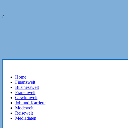
^
Home
Finanzwelt
Businesswelt
Frauenwelt
Gewinnwelt
Job und Karriere
Modewelt
Reisewelt
Mediadaten