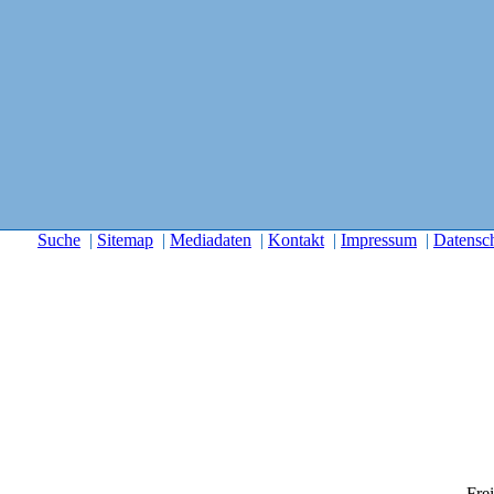
Suche
|
Sitemap
|
Mediadaten
|
Kontakt
|
Impressum
|
Datensc
Frei