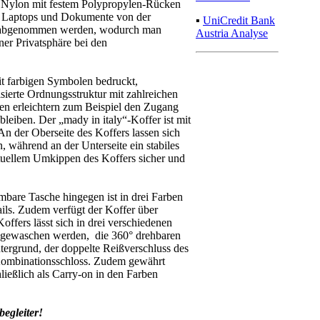
em Nylon mit festem Polypropylen-Rücken
nd Laptops und Dokumente von der
▪
UniCredit Bank
ley abgenommen werden, wodurch man
Austria Analyse
ner Privatsphäre bei den
it farbigen Symbolen bedruckt,
isierte Ordnungsstruktur mit zahlreichen
nen erleichtern zum Beispiel den Zugang
eiben. Der „mady in italy“-Koffer ist mit
An der Oberseite des Koffers lassen sich
, während an der Unterseite ein stabiles
entuellem Umkippen des Koffers sicher und
bare Tasche hingegen ist in drei Farben
ails. Zudem verfügt der Koffer über
offers lässt sich in drei verschiedenen
s gewaschen werden, die 360° drehbaren
ergrund, der doppelte Reißverschluss des
-Kombinationsschloss. Zudem gewährt
ließlich als Carry-on in den Farben
begleiter!