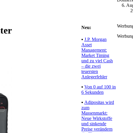
6. Au
2
Werbun
Neu:
ter
Werbun
▪
J.P. Morgan
Asset
Management:
Market Timing
und zu viel Cash
– die zwei
teuersten
Anlegerfehler
▪
Von 0 auf 100 in
6 Sekunden
▪
Adipositas wird
zum
Massenmarkt:
Neue Wirkstoffe
und sinkende
Preise verändern