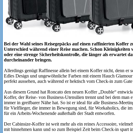
Bei der Wahl seines Reisegepäcks auf einen raffinierten Koffer 
Unterschied während einer Reise machen. Schon Kleinigkeiten 
oder eine strenge Sicherheitskontrolle, die länger als erwartet 
durcheinander bringen.
Allerdings genügt Raffinesse allein bei einem Koffer nicht, denn er 
Edles Design und ungewöhnliche Farben mit einem Hauch Glamour l
perfekt aussehen, auch während er hektisch vom Check-in zum Gate 
Aus diesem Grund hat Roncato den neuen Koffer „Double“ entwickelt
Koffer, der Reise- von Business-Utensilien trennt und bei dem man 
immer in greifbarer Nähe hat. So ist er ideal für alle Business-Meet
für Vielflieger, die immer in Bewegung sind, für Workaholics, die im
für ein Arbeits-Wochenende außerhalb der Stadt entworfen.
Der Cabinsize-Koffer ist weit mehr als ein reines Accessoire, vielmeh
mit hinnehmen kann und so zum Beispiel Zeit beim Check-in spart in