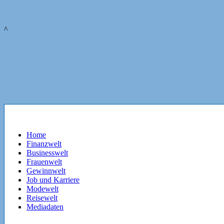
^
Home
Finanzwelt
Businesswelt
Frauenwelt
Gewinnwelt
Job und Karriere
Modewelt
Reisewelt
Mediadaten