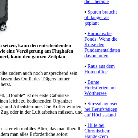
die Therapie
▪
Sparen braucht
oft länger als
geplant
▪
Europäische
Fonds: Wenn die
Kurse den
zu setzen, kann den entscheidenden
Fundamentaldaten
wie eine Verzögerung am Flughafen
davonlaufen
dauert, kann den ganzen Zeitplan
▪
Raus aus dem
Homeoffice
sollte zudem auch noch ansprechend sein.
assen das Outfit des Trägers immer
▪
Bunte
hetzt.
Herbstferien am
Wörthersee
. „Double“ ist der erste Cabinsize-
einen leicht zu bedienenden Organizer
▪
Stressdiagnosen
ings und Arbeitstermine. Die Koffer wurden
bei Berufstätigen
 Zug oder in der Luft arbeiten müssen, und
auf Höchststand
▪
Hilfe bei
r ist er ein mobiles Büro, das man überall
Chronischem
dem man alles Erforderliche sofort
Handekzem