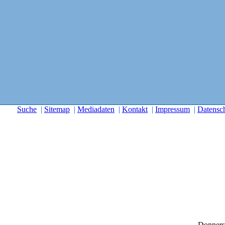
Suche
|
Sitemap
|
Mediadaten
|
Kontakt
|
Impressum
|
Datensc
Donners