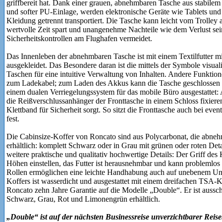
griffbereit hat. Dank einer grauen, abnehmbaren Tasche aus stabil
und softer PU-Einlage, werden elektronische Geräte wie Tablets u
Kleidung getrennt transportiert. Die Tasche kann leicht vom Trol
wertvolle Zeit spart und unangenehme Nachteile wie dem Verlust sei
Sicherheitskontrollen am Flughafen vermeidet.
Das Innenleben der abnehmbaren Tasche ist mit einem Textilfutter m
ausgekleidet. Das Besondere daran ist die mittels der Symbole visual
Taschen für eine intuitive Verwaltung von Inhalten. Andere Funktio
zum Ladekabel; zum Laden des Akkus kann die Tasche geschlossen bl
einem dualen Verriegelungssystem für das mobile Büro ausgestattet: 
die Reißverschlussanhänger der Fronttasche in einem Schloss fixieren
Klettband für Sicherheit sorgt. So sitzt die Fronttasche auch bei ev
fest.
Die Cabinsize-Koffer von Roncato sind aus Polycarbonat, die abnehm
erhältlich: komplett Schwarz oder in Grau mit grünen oder roten Det
weitere praktische und qualitativ hochwertige Details: Der Griff des K
Höhen einstellen, das Futter ist herausnehmbar und kann problemlo
Rollen ermöglichen eine leichte Handhabung auch auf unebenem Unt
Koffers ist wasserdicht und ausgestattet mit einem dreifachen TSA
Roncato zehn Jahre Garantie auf die Modelle „Double“. Er ist aussch
Schwarz, Grau, Rot und Limonengrün erhältlich.
„Double“ ist auf der nächsten Businessreise unverzichtbarer Reise