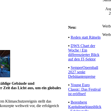
Aug
2
Werb
Neu:
Werb
▪
Reden statt Rätseln
▪
DWS Chart der
Woche | Ein
differenzierter Blick
auf den IT-Sektor
▪
SemperOpernball
2027 senkt
Debütantenpreise
nzählige Gebäude und
▪
Young Euro
 Zeit das Licht aus, um ein globales
Classic: Das Festival
ist eröffnet!
m Klimaschutzereignis stellt das
▪
Berenberg
konzepte weltweit vor, die erfolgreich
Kapitalmarktausblick