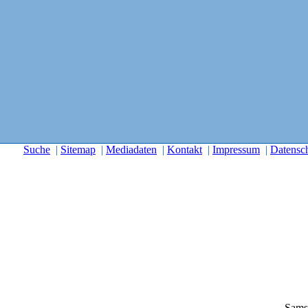
Suche
|
Sitemap
|
Mediadaten
|
Kontakt
|
Impressum
|
Datensc
Sams