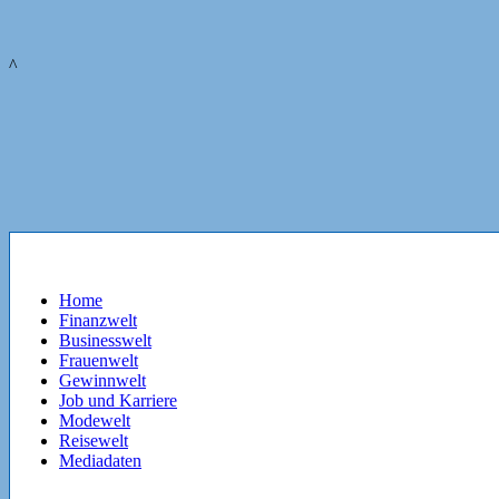
^
Home
Finanzwelt
Businesswelt
Frauenwelt
Gewinnwelt
Job und Karriere
Modewelt
Reisewelt
Mediadaten