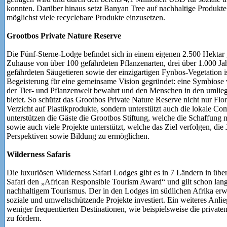
konnten. Darüber hinaus setzt Banyan Tree auf nachhaltige Produkte 
möglichst viele recyclebare Produkte einzusetzen.
Grootbos Private Nature Reserve
Die Fünf-Sterne-Lodge befindet sich in einem eigenen 2.500 Hektar g
Zuhause von über 100 gefährdeten Pflanzenarten, drei über 1.000 J
gefährdeten Säugetieren sowie der einzigartigen Fynbos‑Vegetation is
Begeisterung für eine gemeinsame Vision gegründet: eine Symbiose
der Tier- und Pflanzenwelt bewahrt und den Menschen in den umli
bietet. So schützt das Grootbos Private Nature Reserve nicht nur Fl
Verzicht auf Plastikprodukte, sondern unterstützt auch die lokale C
unterstützen die Gäste die Grootbos Stiftung, welche die Schaffung n
sowie auch viele Projekte unterstützt, welche das Ziel verfolgen, die
Perspektiven sowie Bildung zu ermöglichen.
Wilderness Safaris
Die luxuriösen Wilderness Safari Lodges gibt es in 7 Ländern in üb
Safari den „African Responsible Tourism Award“ und gilt schon lang
nachhaltigem Tourismus. Der in den Lodges im südlichen Afrika erwi
soziale und umweltschützende Projekte investiert. Ein weiteres Anli
weniger frequentierten Destinationen, wie beispielsweise die priva
zu fördern.