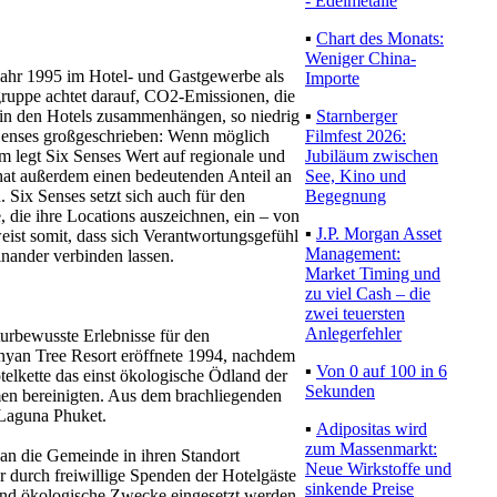
- Edelmetalle
▪
Chart des Monats:
Weniger China-
 Jahr 1995 im Hotel- und Gastgewerbe als
Importe
gruppe achtet darauf, CO2-Emissionen, die
▪
Starnberger
 in den Hotels zusammenhängen, so niedrig
Filmfest 2026:
 Senses großgeschrieben: Wenn möglich
Jubiläum zwischen
 legt Six Senses Wert auf regionale und
See, Kino und
hat außerdem einen bedeutenden Anteil an
Begegnung
. Six Senses setzt sich auch für den
die ihre Locations auszeichnen, ein – von
▪
J.P. Morgan Asset
eist somit, dass sich Verantwortungsgefühl
Management:
nander verbinden lassen.
Market Timing und
zu viel Cash – die
zwei teuersten
Anlegerfehler
urbewusste Erlebnisse für den
nyan Tree Resort eröffnete 1994, nachdem
▪
Von 0 auf 100 in 6
elkette das einst ökologische Ödland der
Sekunden
en bereinigten. Aus dem brachliegenden
 Laguna Phuket.
▪
Adipositas wird
zum Massenmarkt:
an die Gemeinde in ihren Standort
Neue Wirkstoffe und
r durch freiwillige Spenden der Hotelgäste
sinkende Preise
 und ökologische Zwecke eingesetzt werden