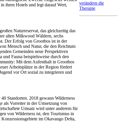
verändern die
in ihren Hotels und legt darauf Wert,
Therapie
roßen Naturreservat, das gleichzeitig das
ahre alten Milkwood Wäldern, sechs
t. Der Erfolg von Grootbos ist in der
 von Mensch und Natur, die den Reichtum
egenden Gemeinden neue Perspektiven
ora und Fauna beispielsweise durch den
ommunity: Mit dem Aufenthalt in Grootbos
euer Arbeitsplätze in der Region fördert
 Jugend vor Ort sozial zu integrieren und
er 40 Standorten. 2018 gewann Wilderness
e als Vorreiter in der Umsetzung von
rtschaftete Umsatz wird unter anderem für
egen von Wilderness ist, den Tourismus in
ten Konzessionsgebiete im Okavango Delta,