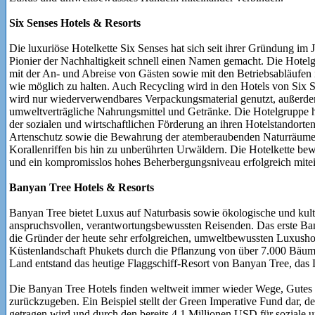
Six Senses Hotels & Resorts
Die luxuriöse Hotelkette Six Senses hat sich seit ihrer Gründung im
Pionier der Nachhaltigkeit schnell einen Namen gemacht. Die Hotel
mit der An- und Abreise von Gästen sowie mit den Betriebsabläufen
wie möglich zu halten. Auch Recycling wird in den Hotels von Six
wird nur wiederverwendbares Verpackungsmaterial genutzt, außerdem
umweltverträgliche Nahrungsmittel und Getränke. Die Hotelgruppe 
der sozialen und wirtschaftlichen Förderung an ihren Hotelstandorten
Artenschutz sowie die Bewahrung der atemberaubenden Naturräume, 
Korallenriffen bis hin zu unberührten Urwäldern. Die Hotelkette bew
und ein kompromisslos hohes Beherbergungsniveau erfolgreich mitei
Banyan Tree Hotels & Resorts
Banyan Tree bietet Luxus auf Naturbasis sowie ökologische und kult
anspruchsvollen, verantwortungsbewussten Reisenden. Das erste Ba
die Gründer der heute sehr erfolgreichen, umweltbewussten Luxushot
Küstenlandschaft Phukets durch die Pflanzung von über 7.000 Bäum
Land entstand das heutige Flaggschiff-Resort von Banyan Tree, das
Die Banyan Tree Hotels finden weltweit immer wieder Wege, Gutes 
zurückzugeben. Ein Beispiel stellt der Green Imperative Fund dar, de
getragen wird und durch den bereits 4,1 Millionen USD für soziale