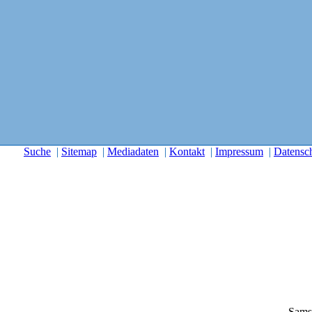
Suche
|
Sitemap
|
Mediadaten
|
Kontakt
|
Impressum
|
Datensc
Sams