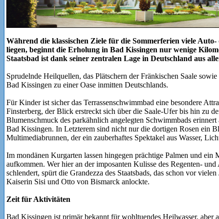
Während die klassischen Ziele für die Sommerferien viele Auto- 
liegen, beginnt die Erholung in Bad Kissingen nur wenige Kilom
Staatsbad ist dank seiner zentralen Lage in Deutschland aus al
Sprudelnde Heilquellen, das Plätschern der Fränkischen Saale sowie
Bad Kissingen zu einer Oase inmitten Deutschlands.
Für Kinder ist sicher das Terrassenschwimmbad eine besondere Attra
Finsterberg, der Blick erstreckt sich über die Saale-Ufer bis hin zu
Blumenschmuck des parkähnlich angelegten Schwimmbads erinnert an
Bad Kissingen. In Letzterem sind nicht nur die dortigen Rosen ein B
Multimediabrunnen, der ein zauberhaftes Spektakel aus Wasser, Lich
Im mondänen Kurgarten lassen hingegen prächtige Palmen und ein
aufkommen. Wer hier an der imposanten Kulisse des Regenten- und 
schlendert, spürt die Grandezza des Staatsbads, das schon vor viele
Kaiserin Sisi und Otto von Bismarck anlockte.
Zeit für Aktivitäten
Bad Kissingen ist primär bekannt für wohltuendes Heilwasser, aber 