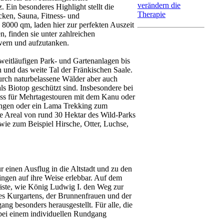
verändern die
Ein besonderes Highlight stellt die
Therapie
cken, Sauna, Fitness- und
 8000 qm, laden hier zur perfekten Auszeit
n, finden sie unter zahlreichen
owern und aufzutanken.
weitläufigen Park- und Gartenanlagen bis
 und das weite Tal der Fränkischen Saale.
durch naturbelassene Wälder aber auch
s Biotop geschützt sind. Insbesondere bei
fluss für Mehrtagestouren mit dem Kanu oder
ingen oder ein Lama Trekking zum
ge Areal von rund 30 Hektar des Wild-Parks
wie zum Beispiel Hirsche, Otter, Luchse,
ür einen Ausflug in die Altstadt und zu den
ngen auf ihre Weise erlebbar. Auf dem
ste, wie König Ludwig I. den Weg zur
es Kurgartens, der Brunnenfrauen und der
g besonders herausgestellt. Für alle, die
h bei einem individuellen Rundgang