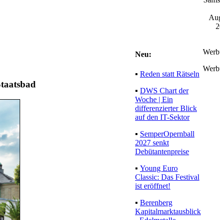
Aug
2
Werb
Neu:
Werb
▪
Reden statt Rätseln
Staatsbad
▪
DWS Chart der
Woche | Ein
differenzierter Blick
auf den IT-Sektor
▪
SemperOpernball
2027 senkt
Debütantenpreise
▪
Young Euro
Classic: Das Festival
ist eröffnet!
▪
Berenberg
Kapitalmarktausblick