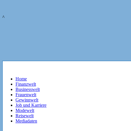
^
Home
Finanzwelt
Businesswelt
Frauenwelt
Gewinnwelt
Job und Karriere
Modewelt
Reisewelt
Mediadaten