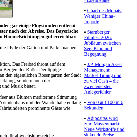
- Edelmetalle
▪
Chart des Monats:
Weniger China-
Importe
oder gar einige Flugstunden entfernt
eter nach der Abreise. Das Bayerische
▪
Starnberger
len Himmelsrichtungen gut erreichbar.
Filmfest 2026:
Jubiläum zwischen
 die Idylle der Gärten und Parks machen
See, Kino und
Begegnung
ktion. Das Freibad thront auf dem
▪
J.P. Morgan Asset
 den Bergen der Rhön. Der üppige
Management:
 den eigentlichen Rosengarten der Stadt
Market Timing und
lickfang, sondern auch der
zu viel Cash – die
t und Musik bietet.
zwei teuersten
Anlegerfehler
 Meer aus Blumen mediterrane Stimmung
▪
Von 0 auf 100 in 6
Arkadenbaus und der Wandelhalle entlang
Sekunden
n Jahrhunderten prominente Gäste wie
▪
Adipositas wird
zum Massenmarkt:
Neue Wirkstoffe und
sinkende Preise
auch für abwechslungsreiche