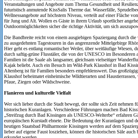
Veranstaltungen und Angebote zum Thema Gesundheit und Resilienz. 
futuristisch anmutende KissSalis Therme dar. Wasserfälle, Sprudelbe
Wellnessangebote auf höchstem Niveau, verteilt auf einer Fläche von
für Jung und Alt. Wollen es Gäste in ihrem Urlaub sportlicher angehe
Outdoormöglichkeiten sicher die richtige Aktivität, um sich auszup
Die Bandbreite reicht von einem ausgiebigen Spaziergang durch die 
zu ausgedehnten Tagestouren in das angrenzende Mittelgebirge Rhön
Hier geht es entlang romantischer Weiler, über weitläufige Wiesen, 
durch saftig-grüne Flusstäler, die von der UNESCO im Besonderen al
Familien ist die Saale als langsamer, gleichsam vielseitiger Wander
Kajak beliebt. Auch ein Besuch im Wild-Park Klaushof in Bad Kiss
Altenberg ist für Familien besonders empfehlenswert. Das großzügi
Klaushof beheimatet einheimische Wildtierarten und Haustierrassen, 
Pfaue, Ziegen oder Wildschweine.
Flanieren und kulturelle Vielfalt
Wer sich lieber durch die Stadt bewegt, der sollte sich Zeit nehmen f
historischen Kuranlagen. Verschiedene Führungen machen Bad Kissi
„Streifzug durch Bad Kissingen als UNESCO-Welterbe“ erfahren Gä
europäischen Kurstadt ebnete. Die Bedeutung der Kuranlagen und d
heutigen Staatsbad Philharmonie Kissingen werden auf dem Spaziergan
lieber auf eigene Faust losziehen, können die historischen Säle auc
erkundet werden.