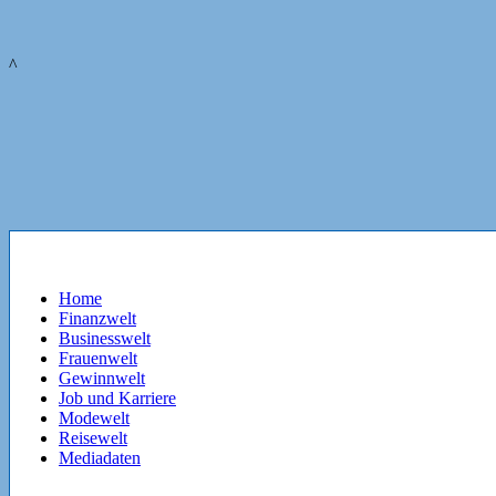
^
Home
Finanzwelt
Businesswelt
Frauenwelt
Gewinnwelt
Job und Karriere
Modewelt
Reisewelt
Mediadaten