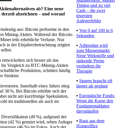
Management: Market
Timing und zu viel
Aktienalternativen ab? Eine neue
Cash – die zwei
h derzeit abzeichnen – und worauf
teuersten
Anlegerfehler
eindeutig aus: Bitcoin performte in den
▪
Von 0 auf 100 in 6
rten Mining-Aktien. Während der Bitcoin-
Sekunden
Miner teils erhebliche Verluste. Nur
ch in der Einjahresbetrachtung zeigten
▪
Adipositas wird
selbst.
zum Massenmarkt:
Neue Wirkstoffe und
 entwickelten sich besser als das
sinkende Preise
ch: Im Vergleich zu BTC-Mining-Aktien
verändern die
tschaftliche Produktion, schütten häufig
Therapie
n Struktur.
▪
Sparen braucht oft
länger als geplant
vestoren. Innerhalb eines Jahres stieg
uf 38 %. Bei Bitcoin erhöhte sich der
▪
Europäische Fonds:
abei nicht um kurzfristige Spekulation,
Wenn die Kurse den
hl im traditionellen als auch im
Fundamentaldaten
davonlaufen
 Diversifikation (49 %), aufgrund der
▪
Raus aus dem
tion (42 %) genutzt wird, sehen Anleger
Homeoffice
rnisierung (46 %) im Fokus. Auch der