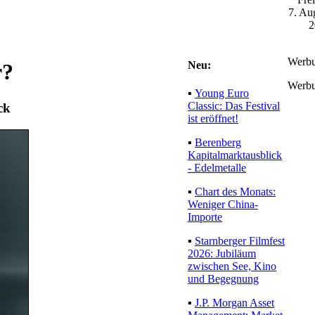
7. Au
2
Werb
Neu:
r?
Werb
▪
Young Euro
Classic: Das Festival
ck
ist eröffnet!
▪
Berenberg
Kapitalmarktausblick
- Edelmetalle
▪
Chart des Monats:
Weniger China-
Importe
▪
Starnberger Filmfest
2026: Jubiläum
zwischen See, Kino
und Begegnung
▪
J.P. Morgan Asset