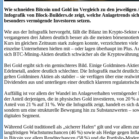
Wie schneiden Bitcoin und Gold im Vergleich zu den jeweiligen 
Infografik von Block-Builders.de zeigt, welche Anlagetrends sic
besonders vermögende Investoren setzen.
Wie aus der Infografik hervorgeht, fällt die Bilanz im Krypto-Sektor 
vergangenen drei Jahren deutlich besser als die meisten börsennotie
Kurs im gleichen Zeitraum stark zulegen konnte, verzeichneten viele 
einzelne Unternehmen hielten mit – oder lagen überhaupt im Plus. Au
sich BTC-Mining-Aktien deutlich schwächer als die Kryptowährung 
Bei Gold ergibt sich ein gemischteres Bild. Einige Goldminen-Aktien
Edelmetall, andere deutlich schlechter. Die Infografik macht deutli
gelten Goldminen Aktien als stabiler – sie verfügen über eine realwir
Dividenden aus und unterliegen einer deutlich klareren regulatorische
Auffällig ist vor allem der Wandel im Anlageverhalten vermögender In
der Anteil derjenigen, die in physisches Gold investieren, von 20 % a
Anteil von 21 % auf 31 %. Wie die Infografik zeigt, handelt es sich d
sondern um eine strukturelle Bewegung hin zu Substanzwerten – sowo
digitalen Segment.
Während Gold traditionell als „sicherer Hafen“ gilt und vor allem zur
langfristigen Wachstumschancen (46 %) sowie als Hedge gegen Infla
in Bitcoin vor allem Renditechancen (58 %) und die Portfolio-Mode