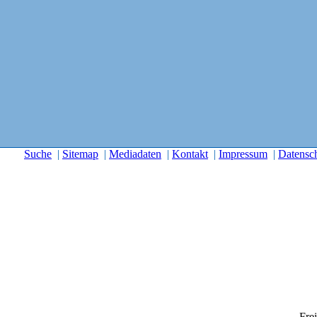
Suche
|
Sitemap
|
Mediadaten
|
Kontakt
|
Impressum
|
Datensc
Frei