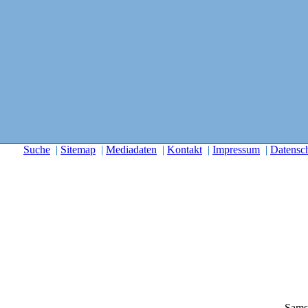
Suche
|
Sitemap
|
Mediadaten
|
Kontakt
|
Impressum
|
Datensc
Sams