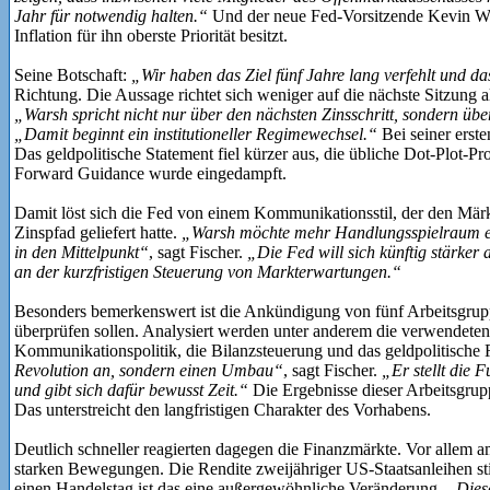
Jahr für notwendig halten.“
Und der neue Fed-Vorsitzende Kevin Wa
Inflation für ihn oberste Priorität besitzt.
Seine Botschaft:
„Wir haben das Ziel fünf Jahre lang verfehlt und d
Richtung. Die Aussage richtet sich weniger auf die nächste Sitzung a
„Warsh spricht nicht nur über den nächsten Zinsschritt, sondern ü
„Damit beginnt ein institutioneller Regimewechsel.“
Bei seiner erste
Das geldpolitische Statement fiel kürzer aus, die übliche Dot-Plot-Pr
Forward Guidance wurde eingedampft.
Damit löst sich die Fed von einem Kommunikationsstil, der den Märk
Zinspfad geliefert hatte.
„Warsh möchte mehr Handlungsspielraum erha
in den Mittelpunkt“
, sagt Fischer.
„Die Fed will sich künftig stärker
an der kurzfristigen Steuerung von Markterwartungen.“
Besonders bemerkenswert ist die Ankündigung von fünf Arbeitsgrupp
überprüfen sollen. Analysiert werden unter anderem die verwendeten
Kommunikationspolitik, die Bilanzsteuerung und das geldpolitisch
Revolution an, sondern einen Umbau“
, sagt Fischer.
„Er stellt die 
und gibt sich dafür bewusst Zeit.“
Die Ergebnisse dieser Arbeitsgrup
Das unterstreicht den langfristigen Charakter des Vorhabens.
Deutlich schneller reagierten dagegen die Finanzmärkte. Vor allem 
starken Bewegungen. Die Rendite zweijähriger US-Staatsanleihen st
einen Handelstag ist das eine außergewöhnliche Veränderung.
„Dies