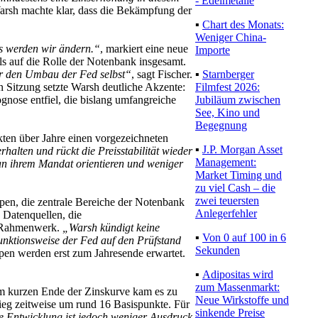
- Edelmetalle
rsh machte klar, dass die Bekämpfung der
▪
Chart des Monats:
Weniger China-
as werden wir ändern.“
, markiert eine neue
Importe
ls auf die Rolle der Notenbank insgesamt.
▪
Starnberger
ber den Umbau der Fed selbst“
, sagt Fischer.
Filmfest 2026:
n Sitzung setzte Warsh deutliche Akzente:
Jubiläum zwischen
ognose entfiel, die bislang umfangreiche
See, Kino und
Begegnung
ten über Jahre einen vorgezeichneten
▪
J.P. Morgan Asset
lten und rückt die Preisstabilität wieder
Management:
 an ihrem Mandat orientieren und weniger
Market Timing und
zu viel Cash – die
zwei teuersten
en, die zentrale Bereiche der Notenbank
Anlegerfehler
 Datenquellen, die
e Rahmenwerk.
„Warsh kündigt keine
▪
Von 0 auf 100 in 6
Funktionsweise der Fed auf den Prüfstand
Sekunden
pen werden erst zum Jahresende erwartet.
▪
Adipositas wird
zum Massenmarkt:
am kurzen Ende der Zinskurve kam es zu
Neue Wirkstoffe und
ieg zeitweise um rund 16 Basispunkte. Für
sinkende Preise
e Entwicklung ist jedoch weniger Ausdruck