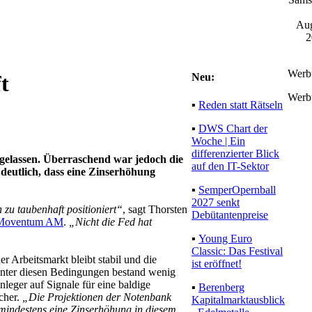
Aug
2
Werb
Neu:
t
Werb
▪
Reden statt Rätseln
▪
DWS Chart der
Woche | Ein
differenzierter Blick
gelassen. Überraschend war jedoch die
auf den IT-Sektor
deutlich, dass eine Zinserhöhung
▪
SemperOpernball
2027 senkt
zu taubenhaft positioniert“
, sagt Thorsten
Debütantenpreise
Moventum AM
.
„Nicht die Fed hat
▪
Young Euro
Classic: Das Festival
r Arbeitsmarkt bleibt stabil und die
ist eröffnet!
 Unter diesen Bedingungen bestand wenig
leger auf Signale für eine baldige
▪
Berenberg
cher.
„Die Projektionen der Notenbank
Kapitalmarktausblick
 mindestens eine Zinserhöhung in diesem