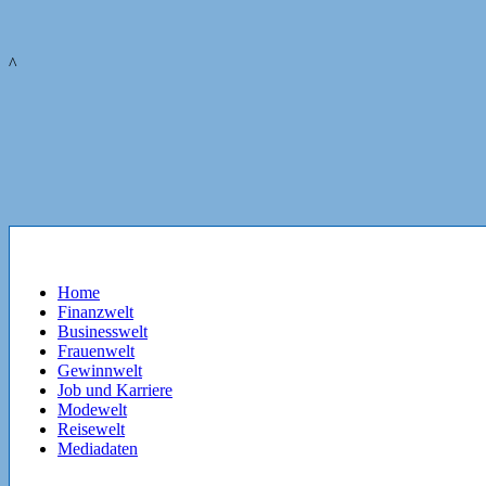
^
Home
Finanzwelt
Businesswelt
Frauenwelt
Gewinnwelt
Job und Karriere
Modewelt
Reisewelt
Mediadaten