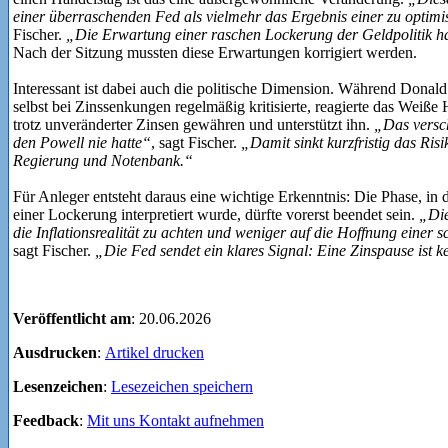
einer überraschenden Fed als vielmehr das Ergebnis einer zu optimis
Fischer.
„Die Erwartung einer raschen Lockerung der Geldpolitik hat
Nach der Sitzung mussten diese Erwartungen korrigiert werden.
Interessant ist dabei auch die politische Dimension. Während Dona
selbst bei Zinssenkungen regelmäßig kritisierte, reagierte das Weiß
trotz unveränderter Zinsen gewähren und unterstützt ihn.
„Das verscha
den Powell nie hatte“
, sagt Fischer.
„Damit sinkt kurzfristig das Risi
Regierung und Notenbank.“
Für Anleger entsteht daraus eine wichtige Erkenntnis: Die Phase, in 
einer Lockerung interpretiert wurde, dürfte vorerst beendet sein.
„Die
die Inflationsrealität zu achten und weniger auf die Hoffnung einer 
sagt Fischer.
„Die Fed sendet ein klares Signal: Eine Zinspause ist k
Veröffentlicht am
: 20.06.2026
Ausdrucken
:
Artikel drucken
Lesenzeichen
:
Lesezeichen speichern
Feedback
:
Mit uns Kontakt aufnehmen