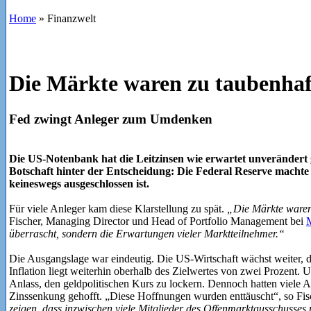
Home
»
Finanzwelt
Die Märkte waren zu taubenhaf
Fed zwingt Anleger zum Umdenken
Die US-Notenbank hat die Leitzinsen wie erwartet unverändert 
Botschaft hinter der Entscheidung: Die Federal Reserve machte 
keineswegs ausgeschlossen ist.
Für viele Anleger kam diese Klarstellung zu spät.
„Die Märkte waren 
Fischer, Managing Director und Head of Portfolio Management bei
überrascht, sondern die Erwartungen vieler Marktteilnehmer.“
Die Ausgangslage war eindeutig. Die US-Wirtschaft wächst weiter, de
Inflation liegt weiterhin oberhalb des Zielwertes von zwei Prozent.
Anlass, den geldpolitischen Kurs zu lockern. Dennoch hatten viele An
Zinssenkung gehofft. „Diese Hoffnungen wurden enttäuscht“, so Fis
zeigen, dass inzwischen viele Mitglieder des Offenmarktausschusses