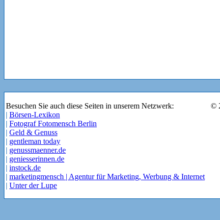
Besuchen Sie auch diese Seiten in unserem Netzwerk:
© 
|
Börsen-Lexikon
|
Fotograf Fotomensch Berlin
|
Geld & Genuss
|
gentleman today
|
genussmaenner.de
|
geniesserinnen.de
|
instock.de
|
marketingmensch | Agentur für Marketing, Werbung & Internet
|
Unter der Lupe