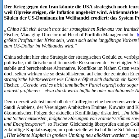
Der Krieg gegen den Iran könnte die USA strategisch noch teur
weil Ölpreise steigen, die Inflation angeheizt wird, Aktienmärkt
Säulen der US-Dominanz im Welthandel erodiert: das System Pe
„China hält sich derzeit trotz der strategischen Relevanz von iranis
Fischer, Managing Director und Head of Portfolio Management bei
größte Profiteur der Krise sein, wenn sich seine langjährige Vorbere
zum US-Dollar im Welthandel wird.“
China scheint hier eine Strategie der strategischen Geduld zu verfolg
politische, militärische und finanzielle Ressourcen der Vereinigten Sta
stabile und berechenbare Alternative. Konflikte im Nahen Osten waren
doch selten wirkten sie so destabilisierend auf eine der zentralen E
strategische Wettbewerber wie China eröffnet sich dadurch ein klassi
Fischer.
„Gerade weil es nicht unmittelbar Partei ergreift oder sogar
indirekt profitieren – etwa durch wirtschaftliche oder institutionelle A
Denn derzeit wächst innerhalb der Golfregion eine bemerkenswerte wir
Saudi-Arabiens, der Vereinigten Arabischen Emirate, Kuwaits und Kat
ökonomischen Folgen der aktuellen Konfliktlage diskutiert.
„Im Mitt
und Sicherheitskosten, mögliche Störungen von Handelsströmen sowi
und Energieexporte“
, so Fischer. Gleichzeitig überprüfen einige Gol
zukünftige Kapitalzusagen, um potenzielle wirtschaftliche Schäden d
„Hier könnte Kapital in großem Umfang neu allokiert werden“
, sag