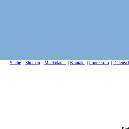
Suche
|
Sitemap
|
Mediadaten
|
Kontakt
|
Impressum
|
Datensc
Frei