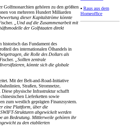
der Golfmonarchien gehören zu den größten
▪
Raus aus dem
ionen von mehreren Hundert Milliarden
Homeoffice
ewertung dieser Kapitalströme könnte
Fischer.
„Und auf die Zusammenarbeit mit
äftsmodelle der Golfstaaten direkt
n historisch das Fundament des
oßteil des internationalen Ölhandels in
igetragen, die Rolle des Dollars als
 Fischer.
„Sollten zentrale
versifizieren, könnte sich die globale
itet. Mit der Belt-and-Road-Initiative
nbahnlinien, Straßen, Stromnetze,
Diese physische Infrastruktur schafft
 chinesischen Lieferketten sowie
tiven zum westlich geprägten Finanzsystem.
 eine Plattform, über die
n SWIFT-Strukturen abgewickelt werden
e an Bedeutung. Mittlerweile gehören ihr
gewicht zu den etablierten