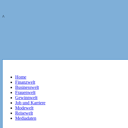
^
Home
Finanzwelt
Businesswelt
Frauenwelt
Gewinnwelt
Job und Karriere
Modewelt
Reisewelt
Mediadaten