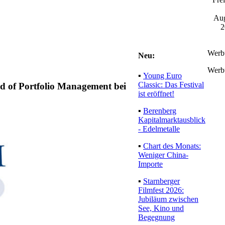
Aug
2
Werb
Neu:
Werb
▪
Young Euro
Classic: Das Festival
ad of Portfolio Management bei
ist eröffnet!
▪
Berenberg
Kapitalmarktausblick
- Edelmetalle
▪
Chart des Monats:
Weniger China-
Importe
▪
Starnberger
Filmfest 2026:
Jubiläum zwischen
See, Kino und
Begegnung