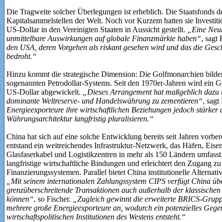
Die Tragweite solcher Überlegungen ist erheblich. Die Staatsfonds 
Kapitalsammelstellen der Welt. Noch vor Kurzem hatten sie Investit
US-Dollar in den Vereinigten Staaten in Aussicht gestellt.
„Eine Neub
unmittelbare Auswirkungen auf globale Finanzmärkte haben“
, sagt 
den USA, deren Vorgehen als riskant gesehen wird und das die Gesch
bedroht.“
Hinzu kommt die strategische Dimension: Die Golfmonarchien bilde
sogenannten Petrodollar-Systems. Seit den 1970er-Jahren wird ein Gr
US-Dollar abgewickelt.
„Dieses Arrangement hat maßgeblich dazu be
dominante Weltreserve- und Handelswährung zu zementieren“
, sagt
Energieexporteure ihre wirtschaftlichen Beziehungen jedoch stärker di
Währungsarchitektur langfristig pluralisieren.“
China hat sich auf eine solche Entwicklung bereits seit Jahren vorbere
entstand ein weitreichendes Infrastruktur-Netzwerk, das Häfen, Eise
Glasfaserkabel und Logistikzentren in mehr als 150 Ländern umfasst. 
langfristige wirtschaftliche Bindungen und erleichtert den Zugang zu
Finanzierungssystemen. Parallel bietet China institutionelle Alterna
„Mit seinem internationalen Zahlungssystem CIPS verfügt China über
grenzüberschreitende Transaktionen auch außerhalb der klassische
können“
, so Fischer.
„Zugleich gewinnt die erweiterte BRICS-Grupp
mehrere große Energieexporteure an, wodurch ein potenzielles Gegen
wirtschaftspolitischen Institutionen des Westens entsteht.“