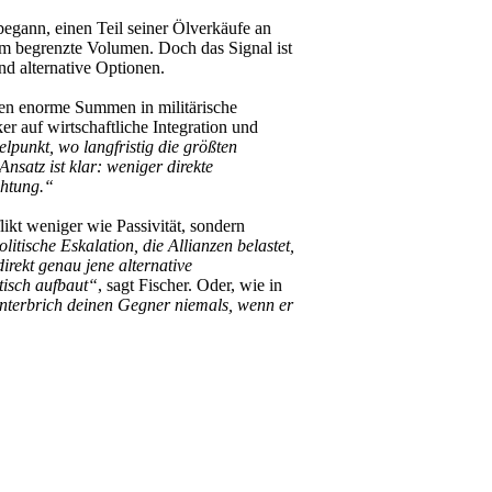
egann, einen Teil seiner Ölverkäufe an
m begrenzte Volumen. Doch das Signal ist
nd alternative Optionen.
ten enorme Summen in militärische
er auf wirtschaftliche Integration und
elpunkt, wo langfristig die größten
Ansatz ist klar: weniger direkte
chtung.“
kt weniger wie Passivität, sondern
litische Eskalation, die Allianzen belastet,
direkt genau jene alternative
tisch aufbaut“
, sagt Fischer. Oder, wie in
terbrich deinen Gegner niemals, wenn er