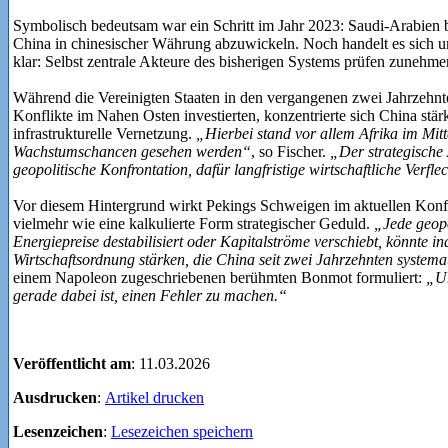
Symbolisch bedeutsam war ein Schritt im Jahr 2023: Saudi-Arabien b
China in chinesischer Währung abzuwickeln. Noch handelt es sich u
klar: Selbst zentrale Akteure des bisherigen Systems prüfen zunehme
Während die Vereinigten Staaten in den vergangenen zwei Jahrzehn
Konflikte im Nahen Osten investierten, konzentrierte sich China stärk
infrastrukturelle Vernetzung.
„Hierbei stand vor allem Afrika im Mitt
Wachstumschancen gesehen werden“
, so Fischer.
„Der strategische 
geopolitische Konfrontation, dafür langfristige wirtschaftliche Verfle
Vor diesem Hintergrund wirkt Pekings Schweigen im aktuellen Konfli
vielmehr wie eine kalkulierte Form strategischer Geduld.
„Jede geopo
Energiepreise destabilisiert oder Kapitalströme verschiebt, könnte in
Wirtschaftsordnung stärken, die China seit zwei Jahrzehnten systema
einem Napoleon zugeschriebenen berühmten Bonmot formuliert:
„Un
gerade dabei ist, einen Fehler zu machen.“
Veröffentlicht am
: 11.03.2026
Ausdrucken
:
Artikel drucken
Lesenzeichen
:
Lesezeichen speichern