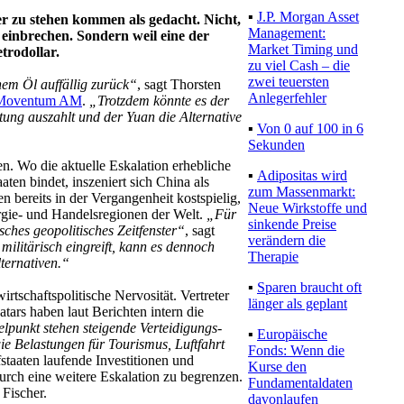
▪
J.P. Morgan Asset
er zu stehen kommen als gedacht. Nicht,
Management:
e einbrechen. Sondern weil eine der
Market Timing und
trodollar.
zu viel Cash – die
zwei teuersten
chem Öl auffällig zurück“
, sagt Thorsten
Anlegerfehler
Moventum AM
.
„Trotzdem könnte es der
itung auszahlt und der Yuan die Alternative
▪
Von 0 auf 100 in 6
Sekunden
en. Wo die aktuelle Eskalation erhebliche
▪
Adipositas wird
aten bindet, inszeniert sich China als
zum Massenmarkt:
 bereits in der Vergangenheit kostspielig,
Neue Wirkstoffe und
nergie- und Handelsregionen der Welt.
„Für
sinkende Preise
sches geopolitisches Zeitfenster“
, sagt
verändern die
 militärisch eingreift, kann es dennoch
Therapie
lternativen.“
▪
Sparen braucht oft
tschaftspolitische Nervosität. Vertreter
länger als geplant
ars haben laut Berichten intern die
elpunkt stehen steigende Verteidigungs-
▪
Europäische
e Belastungen für Tourismus, Luftfahrt
Fonds: Wenn die
fstaaten laufende Investitionen und
Kurse den
urch eine weitere Eskalation zu begrenzen.
Fundamentaldaten
t Fischer.
davonlaufen