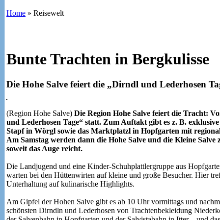
Home
»
Reisewelt
Bunte Trachten in Bergkulisse
Die Hohe Salve feiert die „Dirndl und Lederhosen T
(Region Hohe Salve)
Die Region Hohe Salve feiert die Tracht: Von
und Lederhosen Tage“ statt. Zum Auftakt gibt es z. B. exklusive
Stapf in Wörgl sowie das Marktplatzl in Hopfgarten mit regiona
Am Samstag werden dann die Hohe Salve und die Kleine Salve z
soweit das Auge reicht.
Die Landjugend und eine Kinder-Schuhplattlergruppe aus Hopfgarte
warten bei den Hüttenwirten auf kleine und große Besucher. Hier tr
Unterhaltung auf kulinarische Highlights.
Am Gipfel der Hohen Salve gibt es ab 10 Uhr vormittags und nachmi
schönsten Dirndln und Lederhosen von Trachtenbekleidung Niederko
der Salvenbahn in Hopfgarten und der Salvistabahn in Itter – und d
traditionelle Brezensuppenfest in Wörgl bildet am Tag darauf den Ab