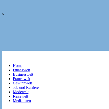
^
Home
Finanzwelt
Businesswelt
Frauenwelt
Gewinnwelt
Job und Karriere
Modewelt
Reisewelt
Mediadaten