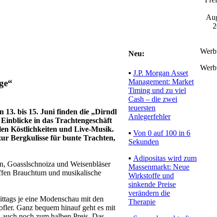
7. Au
2
Werb
Neu:
Werb
▪
J.P. Morgan Asset
Management: Market
age“
Timing und zu viel
Cash – die zwei
teuersten
 13. bis 15. Juni finden die „Dirndl
Anlegerfehler
 Einblicke in das Trachtengeschäft
len Köstlichkeiten und Live-Musik.
▪
Von 0 auf 100 in 6
ur Bergkulisse für bunte Trachten,
Sekunden
▪
Adipositas wird
n, Goasslschnoiza und Weisenbläser
zum Massenmarkt:
effen Brauchtum und musikalische
Neue Wirkstoffe und
sinkende Preise
verändern die
ttags je eine Modenschau mit den
Therapie
fler. Ganz bequem hinauf geht es mit
as auch noch zum halben Preis. Das
▪
Sparen braucht oft
schluss der Festivitäten. Zum Ausklang