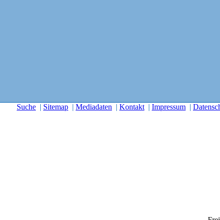
Suche
|
Sitemap
|
Mediadaten
|
Kontakt
|
Impressum
|
Datensc
Frei