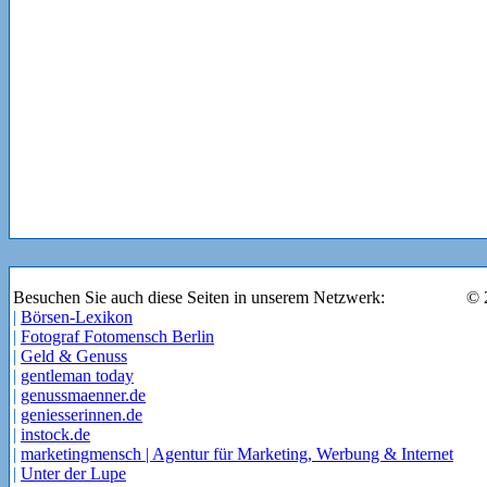
Besuchen Sie auch diese Seiten in unserem Netzwerk:
© 
|
Börsen-Lexikon
|
Fotograf Fotomensch Berlin
|
Geld & Genuss
|
gentleman today
|
genussmaenner.de
|
geniesserinnen.de
|
instock.de
|
marketingmensch | Agentur für Marketing, Werbung & Internet
|
Unter der Lupe