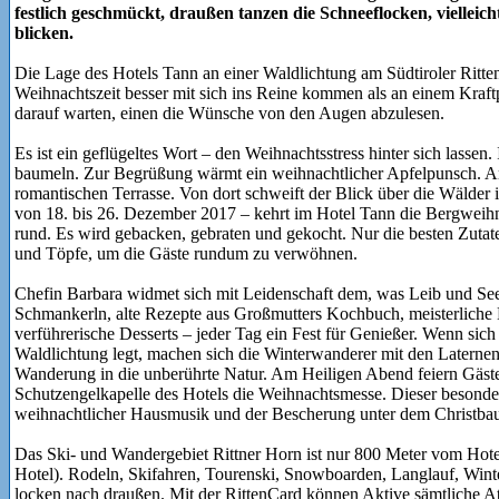
festlich geschmückt, draußen tanzen die Schneeflocken, vielleic
blicken.
Die Lage des Hotels Tann an einer Waldlichtung am Südtiroler Ritten
Weihnachtszeit besser mit sich ins Reine kommen als an einem Kraftp
darauf warten, einen die Wünsche von den Augen abzulesen.
Es ist ein geflügeltes Wort – den Weihnachtsstress hinter sich lassen
baumeln. Zur Begrüßung wärmt ein weihnachtlicher Apfelpunsch. Am
romantischen Terrasse. Von dort schweift der Blick über die Wälder i
von 18. bis 26. Dezember 2017 – kehrt im Hotel Tann die Bergweihn
rund. Es wird gebacken, gebraten und gekocht. Nur die besten Zuta
und Töpfe, um die Gäste rundum zu verwöhnen.
Chefin Barbara widmet sich mit Leidenschaft dem, was Leib und Se
Schmankerln, alte Rezepte aus Großmutters Kochbuch, meisterliche
verführerische Desserts – jeder Tag ein Fest für Genießer. Wenn si
Waldlichtung legt, machen sich die Winterwanderer mit den Laternen 
Wanderung in die unberührte Natur. Am Heiligen Abend feiern Gäst
Schutzengelkapelle des Hotels die Weihnachtsmesse. Dieser besond
weihnachtlicher Hausmusik und der Bescherung unter dem Christba
Das Ski- und Wandergebiet Rittner Horn ist nur 800 Meter vom Hotel
Hotel). Rodeln, Skifahren, Tourenski, Snowboarden, Langlauf, Wi
locken nach draußen. Mit der RittenCard können Aktive sämtliche Att