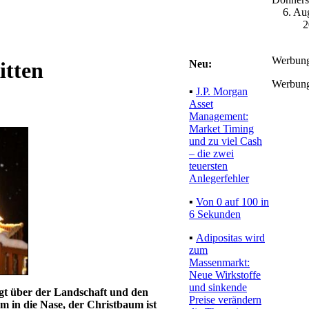
6. Au
2
Werbun
Neu:
itten
Werbun
▪
J.P. Morgan
Asset
Management:
Market Timing
und zu viel Cash
– die zwei
teuersten
Anlegerfehler
▪
Von 0 auf 100 in
6 Sekunden
▪
Adipositas wird
zum
Massenmarkt:
Neue Wirkstoffe
und sinkende
egt über der Landschaft und den
Preise verändern
 in die Nase, der Christbaum ist