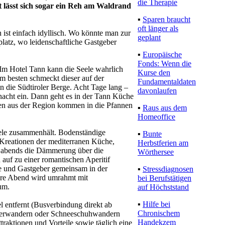
die Therapie
ht lässt sich sogar ein Reh am Waldrand
▪
Sparen braucht
oft länger als
 ist einfach idyllisch. Wo könnte man zur
geplant
latz, wo leidenschaftliche Gastgeber
▪
Europäische
Fonds: Wenn die
. Im Hotel Tann kann die Seele wahrlich
Kurse den
 besten schmeckt dieser auf der
Fundamentaldaten
n die Südtiroler Berge. Acht Tage lang –
davonlaufen
acht ein. Dann geht es in der Tann Küche
ten aus der Region kommen in die Pfannen
▪
Raus aus dem
Homeoffice
ele zusammenhält. Bodenständige
▪
Bunte
 Kreationen der mediterranen Küche,
Herbstferien am
ch abends die Dämmerung über die
Wörthersee
auf zu einer romantischen Aperitif
e und Gastgeber gemeinsam in der
▪
Stressdiagnosen
ere Abend wird umrahmt mit
bei Berufstätigen
um.
auf Höchststand
▪
Hilfe bei
 entfernt (Busverbindung direkt ab
Chronischem
nterwandern oder Schneeschuhwandern
Handekzem
raktionen und Vorteile sowie täglich eine