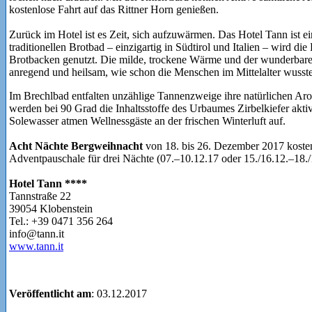
kostenlose Fahrt auf das Rittner Horn genießen.
Zurück im Hotel ist es Zeit, sich aufzuwärmen. Das Hotel Tann ist e
traditionellen Brotbad – einzigartig in Südtirol und Italien – wird 
Brotbacken genutzt. Die milde, trockene Wärme und der wunderbare
anregend und heilsam, wie schon die Menschen im Mittelalter wusst
Im Brechlbad entfalten unzählige Tannenzweige ihre natürlichen Ar
werden bei 90 Grad die Inhaltsstoffe des Urbaumes Zirbelkiefer akti
Solewasser atmen Wellnessgäste an der frischen Winterluft auf.
Acht Nächte Bergweihnacht
von 18. bis 26. Dezember 2017 koste
Adventpauschale für drei Nächte (07.–10.12.17 oder 15./16.12.–18./
Hotel Tann ****
Tannstraße 22
39054 Klobenstein
Tel.: +39 0471 356 264
info@tann.it
www.tann.it
Veröffentlicht am
: 03.12.2017