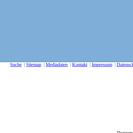
Suche
|
Sitemap
|
Mediadaten
|
Kontakt
|
Impressum
|
Datensc
Donners