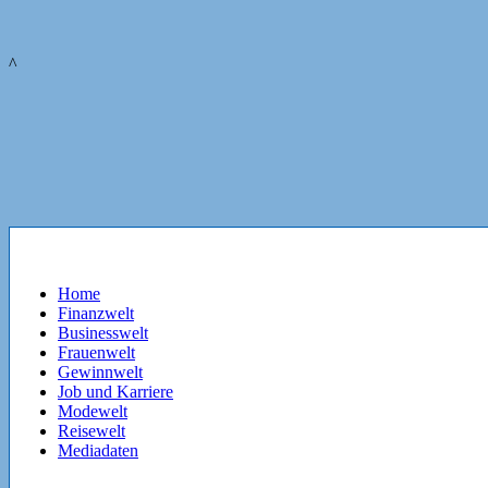
^
Home
Finanzwelt
Businesswelt
Frauenwelt
Gewinnwelt
Job und Karriere
Modewelt
Reisewelt
Mediadaten