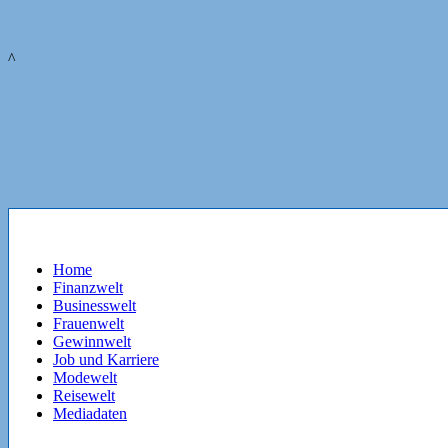
^
Home
Finanzwelt
Businesswelt
Frauenwelt
Gewinnwelt
Job und Karriere
Modewelt
Reisewelt
Mediadaten