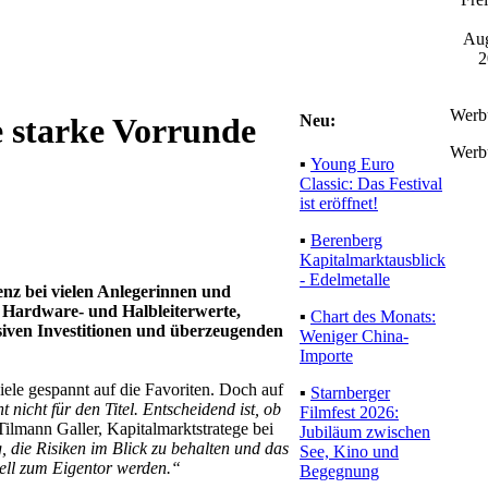
Aug
2
Werb
Neu:
e starke Vorrunde
Werb
▪
Young Euro
Classic: Das Festival
ist eröffnet!
▪
Berenberg
Kapitalmarktausblick
- Edelmetalle
enz bei vielen Anlegerinnen und
 Hardware- und Halbleiterwerte,
▪
Chart des Monats:
iven Investitionen und überzeugenden
Weniger China-
Importe
iele gespannt auf die Favoriten. Doch auf
▪
Starnberger
 nicht für den Titel. Entscheidend ist, ob
Filmfest 2026:
 Tilmann Galler, Kapitalmarktstratege bei
Jubiläum zwischen
, die Risiken im Blick zu behalten und das
See, Kino und
nell zum Eigentor werden.“
Begegnung