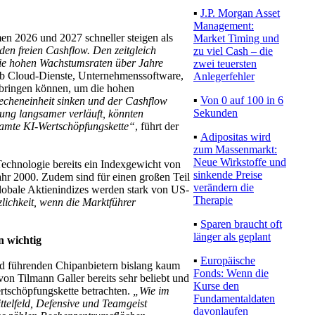
▪
J.P. Morgan Asset
Management:
en 2026 und 2027 schneller steigen als
Market Timing und
den freien Cashflow. Den zeitgleich
zu viel Cash – die
 die hohen Wachstumsraten über Jahre
zwei teuersten
 ob Cloud-Dienste, Unternehmenssoftware,
Anlegerfehler
bringen können, um die hohen
▪
Von 0 auf 100 in 6
echeneinheit sinken und der Cashflow
Sekunden
rung langsamer verläuft, könnten
esamte KI-Wertschöpfungskette“
, führt der
▪
Adipositas wird
zum Massenmarkt:
Neue Wirkstoffe und
echnologie bereits ein Indexgewicht von
sinkende Preise
ahr 2000. Zudem sind für einen großen Teil
verändern die
obale Aktienindizes werden stark von US-
Therapie
zlichkeit, wenn die Marktführer
▪
Sparen braucht oft
länger als geplant
n wichtig
▪
Europäische
d führenden Chipanbietern bislang kaum
Fonds: Wenn die
von Tilmann Galler bereits sehr beliebt und
Kurse den
ertschöpfungskette betrachten.
„Wie im
Fundamentaldaten
ittelfeld, Defensive und Teamgeist
davonlaufen