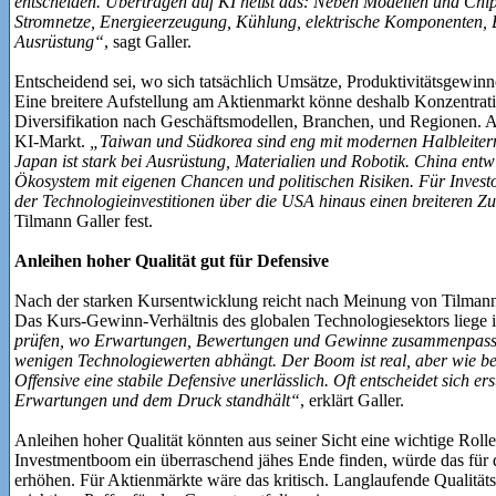
entscheiden. Übertragen auf KI heißt das: Neben Modellen und Chi
Stromnetze, Energieerzeugung, Kühlung, elektrische Komponenten, 
Ausrüstung“
, sagt Galler.
Entscheidend sei, wo sich tatsächlich Umsätze, Produktivitätsgewin
Eine breitere Aufstellung am Aktienmarkt könne deshalb Konzentratio
Diversifikation nach Geschäftsmodellen, Branchen, und Regionen. Asi
KI-Markt.
„Taiwan und Südkorea sind eng mit modernen Halbleiter
Japan ist stark bei Ausrüstung, Materialien und Robotik. China entwi
Ökosystem mit eigenen Chancen und politischen Risiken. Für Invest
der Technologieinvestitionen über die USA hinaus einen breiteren 
Tilmann Galler fest.
Anleihen hoher Qualität gut für Defensive
Nach der starken Kursentwicklung reicht nach Meinung von Tilmann 
Das Kurs-Gewinn-Verhältnis des globalen Technologiesektors liege 
prüfen, wo Erwartungen, Bewertungen und Gewinne zusammenpassen,
wenigen Technologiewerten abhängt. Der Boom ist real, aber wie bei 
Offensive eine stabile Defensive unerlässlich. Oft entscheidet sich e
Erwartungen und dem Druck standhält“
, erklärt Galler.
Anleihen hoher Qualität könnten aus seiner Sicht eine wichtige Rolle 
Investmentboom ein überraschend jähes Ende finden, würde das für d
erhöhen. Für Aktienmärkte wäre das kritisch. Langlaufende Qualitäts