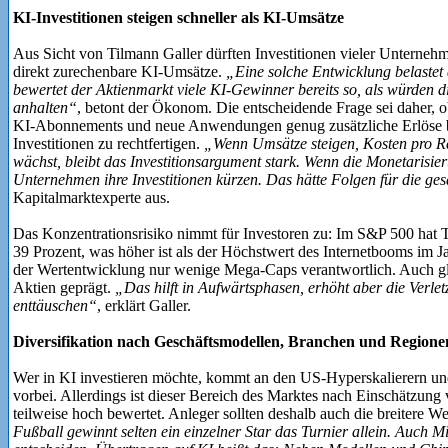
KI-Investitionen steigen schneller als KI-Umsätze
Aus Sicht von Tilmann Galler dürften Investitionen vieler Unternehm
direkt zurechenbare KI-Umsätze.
„Eine solche Entwicklung belastet 
bewertet der Aktienmarkt viele KI-Gewinner bereits so, als würden
anhalten“
, betont der Ökonom. Die entscheidende Frage sei daher,
KI-Abonnements und neue Anwendungen genug zusätzliche Erlöse 
Investitionen zu rechtfertigen.
„Wenn Umsätze steigen, Kosten pro R
wächst, bleibt das Investitionsargument stark. Wenn die Monetarisie
Unternehmen ihre Investitionen kürzen. Das hätte Folgen für die g
Kapitalmarktexperte aus.
Das Konzentrationsrisiko nimmt für Investoren zu: Im S&P 500 hat T
39 Prozent, was höher ist als der Höchstwert des Internetbooms im J
der Wertentwicklung nur wenige Mega-Caps verantwortlich. Auch gl
Aktien geprägt.
„Das hilft in Aufwärtsphasen, erhöht aber die Verlet
enttäuschen“
, erklärt Galler.
Diversifikation nach Geschäftsmodellen, Branchen und Regione
Wer in KI investieren möchte, kommt an den US-Hyperskalierern un
vorbei. Allerdings ist dieser Bereich des Marktes nach Einschätzung 
teilweise hoch bewertet. Anleger sollten deshalb auch die breitere W
Fußball gewinnt selten ein einzelner Star das Turnier allein. Auch M