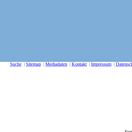
Suche
|
Sitemap
|
Mediadaten
|
Kontakt
|
Impressum
|
Datensc
Frei