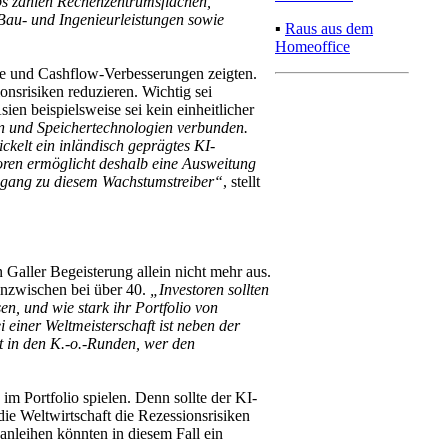
ps zählen Rechenzentrumsflächen,
Bau- und Ingenieurleistungen sowie
▪
Raus aus dem
Homeoffice
ne und Cashflow-Verbesserungen zeigten.
nsrisiken reduzieren. Wichtig sei
en beispielsweise sei kein einheitlicher
n und Speichertechnologien verbunden.
ckelt ein inländisch geprägtes KI-
oren ermöglicht deshalb eine Ausweitung
Zugang zu diesem Wachstumstreiber“
, stellt
Galler Begeisterung allein nicht mehr aus.
inzwischen bei über 40.
„Investoren sollten
 und wie stark ihr Portfolio von
einer Weltmeisterschaft ist neben der
rst in den K.-o.-Runden, wer den
im Portfolio spielen. Denn sollte der KI-
ie Weltwirtschaft die Rezessionsrisiken
anleihen könnten in diesem Fall ein