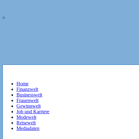
^
Home
Finanzwelt
Businesswelt
Frauenwelt
Gewinnwelt
Job und Karriere
Modewelt
Reisewelt
Mediadaten