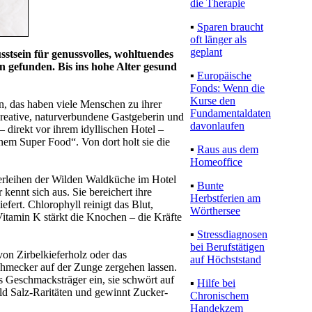
die Therapie
▪
Sparen braucht
oft länger als
geplant
stsein für genussvolles, wohltuendes
n gefunden. Bis ins hohe Alter gesund
▪
Europäische
Fonds: Wenn die
Kurse den
, das haben viele Menschen zu ihrer
Fundamentaldaten
kreative, naturverbundene Gastgeberin und
davonlaufen
irekt vor ihrem idyllischen Hotel –
em Super Food“. Von dort holt sie die
▪
Raus aus dem
Homeoffice
verleihen der Wilden Waldküche im Hotel
▪
Bunte
ennt sich aus. Sie bereichert ihre
Herbstferien am
efert. Chlorophyll reinigt das Blut,
Wörthersee
 Vitamin K stärkt die Knochen – die Kräfte
▪
Stressdiagnosen
bei Berufstätigen
on Zirbelkieferholz oder das
auf Höchststand
hmecker auf der Zunge zergehen lassen.
s Geschmacksträger ein, sie schwört auf
▪
Hilfe bei
ald Salz-Raritäten und gewinnt Zucker-
Chronischem
Handekzem