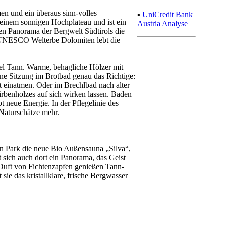
n und ein überaus sinn-volles
▪
UniCredit Bank
 einem sonnigen Hochplateau und ist ein
Austria Analyse
n Panorama der Bergwelt Südtirols die
 UNESCO Welterbe Dolomiten lebt die
tel Tann. Warme, behagliche Hölzer mit
ne Sitzung im Brotbad genau das Richtige:
t einatmen. Oder im Brechlbad nach alter
irbenholzes auf sich wirken lassen. Baden
 neue Energie. In der Pflegelinie des
Naturschätze mehr.
nn Park die neue Bio Außensauna „Silva“,
 sich auch dort ein Panorama, das Geist
uft von Fichtenzapfen genießen Tann-
e das kristallklare, frische Bergwasser