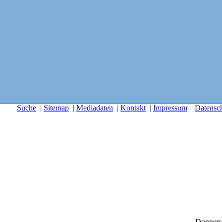
Suche
|
Sitemap
|
Mediadaten
|
Kontakt
|
Impressum
|
Datensc
Donners