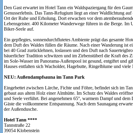
Den Gast erwartet im Hotel Tann ein Waldspaziergang für den Gaume
Genusserlebnis. Das Tann-Refugium liegt an einer Waldlichtung auf
Ort der Ruhe und Erholung. Dort erwachen vor dem atemberaubende
Lebensgeister. 400 Kilometer Wanderwege führen in die Berge. Im
Biker-Seele auf.
Ein gepflegtes, sonnendurchflutetes Ambiente prägt das gesamte Ho
dem Duft des Waldes füllen die Räume. Nach einer Wanderung ist ei
bei 40 Grad zurücklehnen, loslassen und den Duft nach Sauerteigbro
bäuerlicher Tradition schwitzen und im Zirbenstüberl die Kraft des Z
im Sole-Wasser im Panorama-Außenpool ist gesund, entgiftet und gibt
Hauses entfalten sich Wacholder, Hagebutte, Ringelblume und viele 
NEU: Außendampfsauna im Tann Park
Eingebettet zwischen Lärche, Fichte und Föhre, befindet sich im Ta
gebaut aus altem Holz einer Almhütte. Im Schutz des Waldes eröffnet
und Seele verführt. Bei angenehmen 65°, warmem Dampf und dem D
Gäste die vollkommene Entspannung. Nach dem Saunagang erwartet si
der Außendusche.
Hotel Tann ****
Tannstraße 22
39054 Klobenstein