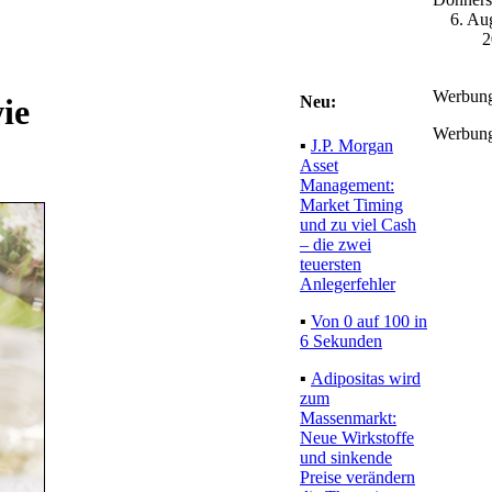
6. Au
2
Werbun
Neu:
ie
Werbun
▪
J.P. Morgan
Asset
Management:
Market Timing
und zu viel Cash
– die zwei
teuersten
Anlegerfehler
▪
Von 0 auf 100 in
6 Sekunden
▪
Adipositas wird
zum
Massenmarkt:
Neue Wirkstoffe
und sinkende
Preise verändern