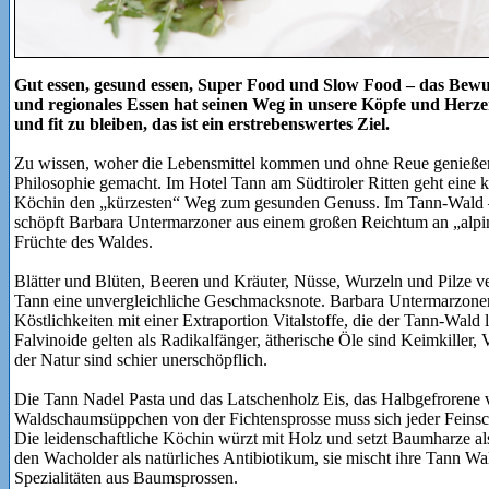
Gut essen, gesund essen, Super Food und Slow Food – das Bewus
und regionales Essen hat seinen Weg in unsere Köpfe und Herze
und fit zu bleiben, das ist ein erstrebenswertes Ziel.
Zu wissen, woher die Lebensmittel kommen und ohne Reue genießen
Philosophie gemacht. Im Hotel Tann am Südtiroler Ritten geht eine 
Köchin den „kürzesten“ Weg zum gesunden Genuss. Im Tann-Wald – d
schöpft Barbara Untermarzoner aus einem großen Reichtum an „alpin
Früchte des Waldes.
Blätter und Blüten, Beeren und Kräuter, Nüsse, Wurzeln und Pilze 
Tann eine unvergleichliche Geschmacksnote. Barbara Untermarzoner k
Köstlichkeiten mit einer Extraportion Vitalstoffe, die der Tann-Wald li
Falvinoide gelten als Radikalfänger, ätherische Öle sind Keimkiller,
der Natur sind schier unerschöpflich.
Die Tann Nadel Pasta und das Latschenholz Eis, das Halbgefrorene v
Waldschaumsüppchen von der Fichtensprosse muss sich jeder Feinsc
Die leidenschaftliche Köchin würzt mit Holz und setzt Baumharze al
den Wacholder als natürliches Antibiotikum, sie mischt ihre Tann W
Spezialitäten aus Baumsprossen.