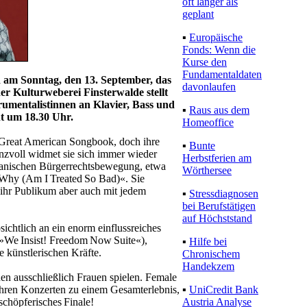
oft länger als
geplant
▪
Europäische
Fonds: Wenn die
Kurse den
Fundamentaldaten
 am Sonntag, den 13. September, das
davonlaufen
 der Kulturweberei Finsterwalde stellt
strumentalistinnen an Klavier, Bass und
▪
Raus aus dem
t um 18.30 Uhr.
Homeoffice
 Great American Songbook, doch ihre
▪
Bunte
lanzvoll widmet sie sich immer wieder
Herbstferien am
kanischen Bürgerrechtsbewegung, etwa
Wörthersee
Why (Am I Treated So Bad)«. Sie
 ihr Publikum aber auch mit jedem
▪
Stressdiagnosen
bei Berufstätigen
auf Höchststand
chtlich an ein enorm einflussreiches
»We Insist! Freedom Now Suite«),
▪
Hilfe bei
e künstlerischen Kräfte.
Chronischem
Handekzem
enen ausschließlich Frauen spielen. Female
▪
UniCredit Bank
hren Konzerten zu einem Gesamterlebnis,
Austria Analyse
eschöpferisches Finale!