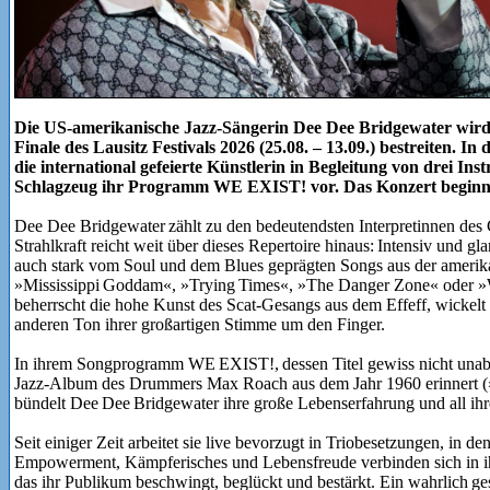
Die US-amerikanische Jazz-Sängerin Dee Dee Bridgewater wird
Finale des Lausitz Festivals 2026 (25.08. – 13.09.) bestreiten. In
die international gefeierte Künstlerin in Begleitung von drei In
Schlagzeug ihr Programm WE EXIST! vor. Das Konzert beginn
Dee Dee Bridgewater zählt zu den bedeutendsten Interpretinnen des
Strahlkraft reicht weit über dieses Repertoire hinaus: Intensiv und g
auch stark vom Soul und dem Blues geprägten Songs aus der ameri
»Mississippi Goddam«, »Trying Times«, »The Danger Zone« oder »
beherrscht die hohe Kunst des Scat-Gesangs aus dem Effeff, wickelt
anderen Ton ihrer großartigen Stimme um den Finger.
In ihrem Songprogramm WE EXIST!, dessen Titel gewiss nicht unabsi
Jazz-Album des Drummers Max Roach aus dem Jahr 1960 erinnert (
bündelt Dee Dee Bridgewater ihre große Lebenserfahrung und all ihr
Seit einiger Zeit arbeitet sie live bevorzugt in Triobesetzungen, in d
Empowerment, Kämpferisches und Lebensfreude verbinden sich in i
das ihr Publikum beschwingt, beglückt und bestärkt. Ein wahrlich g