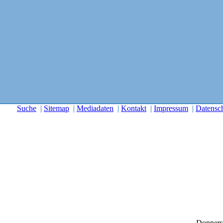
Suche
|
Sitemap
|
Mediadaten
|
Kontakt
|
Impressum
|
Datensc
Donners