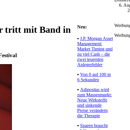
6. Au
2
Werbun
Neu:
 tritt mit Band in
Werbun
▪
J.P. Morgan Asset
Management:
Market Timing und
zu viel Cash – die
Festival
zwei teuersten
Anlegerfehler
▪
Von 0 auf 100 in
6 Sekunden
▪
Adipositas wird
zum Massenmarkt:
Neue Wirkstoffe
und sinkende
Preise verändern
die Therapie
▪
Sparen braucht