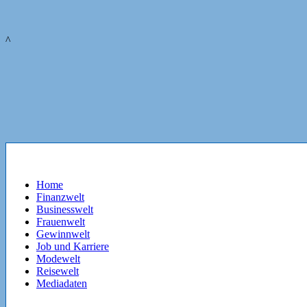
^
Home
Finanzwelt
Businesswelt
Frauenwelt
Gewinnwelt
Job und Karriere
Modewelt
Reisewelt
Mediadaten